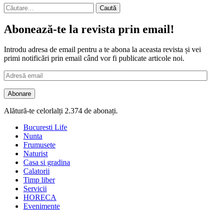
Caută
după:
Abonează-te la revista prin email!
Introdu adresa de email pentru a te abona la aceasta revista și vei
primi notificări prin email când vor fi publicate articole noi.
Adresă
email
Abonare
Alătură-te celorlalți 2.374 de abonați.
Bucuresti Life
Nunta
Frumusete
Naturist
Casa si gradina
Calatorii
Timp liber
Servicii
HORECA
Evenimente