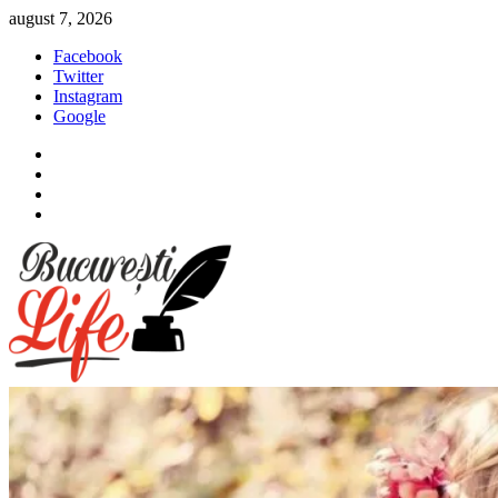
Sari
august 7, 2026
la
Facebook
conținut
Twitter
Instagram
Google
Facebook
Twitter
Instagram
Google