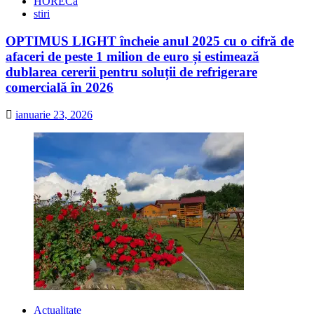
HORECa
stiri
OPTIMUS LIGHT încheie anul 2025 cu o cifră de
afaceri de peste 1 milion de euro și estimează
dublarea cererii pentru soluții de refrigerare
comercială în 2026
ianuarie 23, 2026
Actualitate