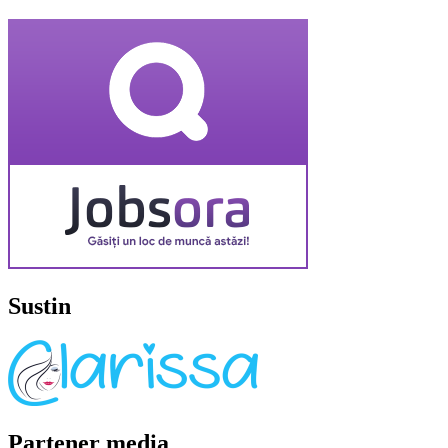
Sustin
Partener media