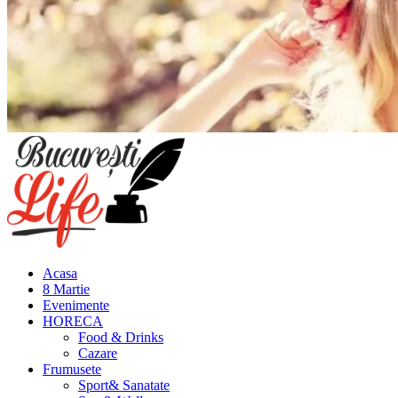
Meniu
principal
Acasa
8 Martie
Evenimente
HORECA
Food & Drinks
Cazare
Frumusete
Sport& Sanatate