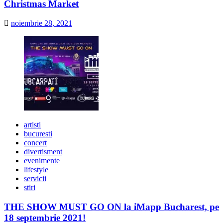
Christmas Market
noiembrie 28, 2021
artisti
bucuresti
concert
divertisment
evenimente
lifestyle
servicii
stiri
THE SHOW MUST GO ON la iMapp Bucharest, pe
18 septembrie 2021!