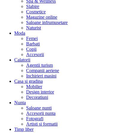
Spa & Wellness
Slabire
Cosmetice
Magazine online
Saloane infrumusetare
Naturist
Moda
Femei
Barbati
Copii
Accesorii
Calatorii
Agentii turism
Companii aeriene
Inchirieri masini
Casa si gradina
Mobilier
Design interior
Decoratiuni
Nunta
Saloane nunti
Accesorii nunta
Fotografi
Artisti si formatii
Timp liber