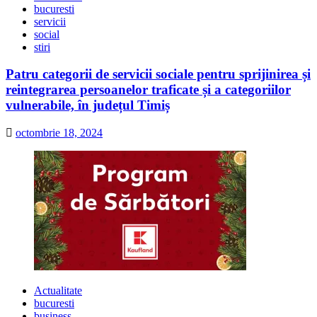
bucuresti
servicii
social
stiri
Patru categorii de servicii sociale pentru sprijinirea și
reintegrarea persoanelor traficate și a categoriilor
vulnerabile, în județul Timiș
octombrie 18, 2024
Actualitate
bucuresti
business