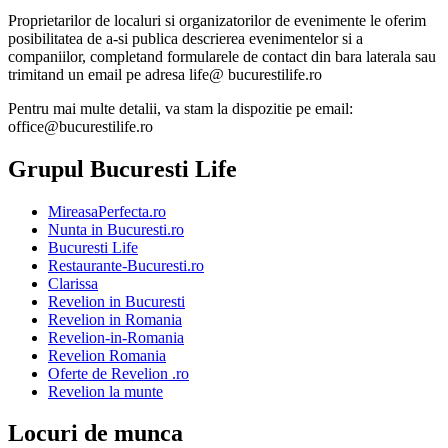
Proprietarilor de localuri si organizatorilor de evenimente le oferim
posibilitatea de a-si publica descrierea evenimentelor si a
companiilor, completand formularele de contact din bara laterala sau
trimitand un email pe adresa life@ bucurestilife.ro
Pentru mai multe detalii, va stam la dispozitie pe email:
office@bucurestilife.ro
Grupul Bucuresti Life
MireasaPerfecta.ro
Nunta in Bucuresti.ro
Bucuresti Life
Restaurante-Bucuresti.ro
Clarissa
Revelion in Bucuresti
Revelion in Romania
Revelion-in-Romania
Revelion Romania
Oferte de Revelion .ro
Revelion la munte
Locuri de munca