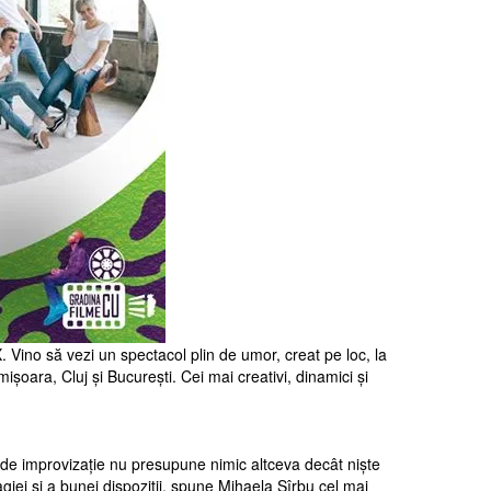
 Vino să vezi un spectacol plin de umor, creat pe loc, la
mișoara, Cluj și București. Cei mai creativi, dinamici și
col de improvizație nu presupune nimic altceva decât niște
agiei și a bunei dispoziții, spune Mihaela Sîrbu cel mai