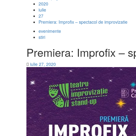
2020
iulie
27
Premiera: Improfix – spectacol de improvizatie
evenimente
stiri
Premiera: Improfix – s
iulie 27, 2020