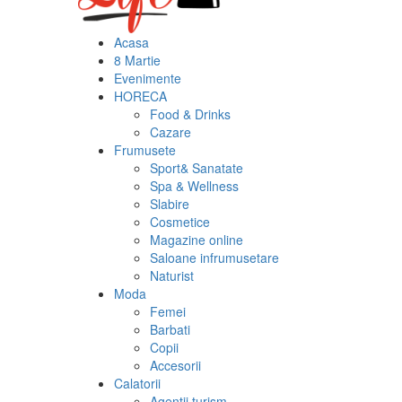
Acasa
8 Martie
Evenimente
HORECA
Food & Drinks
Cazare
Frumusete
Sport& Sanatate
Spa & Wellness
Slabire
Cosmetice
Magazine online
Saloane infrumusetare
Naturist
Moda
Femei
Barbati
Copii
Accesorii
Calatorii
Agentii turism