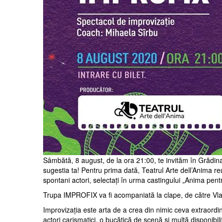
Sâmbătă, 8 august, de la ora 21:00, te invităm în Grădina
sugestia ta! Pentru prima dată, Teatrul Arte dell’Anima reun
spontani actori, selectați în urma castingului „Anima pentr
Trupa IMPROFIX va fi acompaniată la clape, de către Vlad
Improvizația este arta de a crea din nimic ceva extraordina
actori carismatici, o bucățică de scenă și multă disponibil