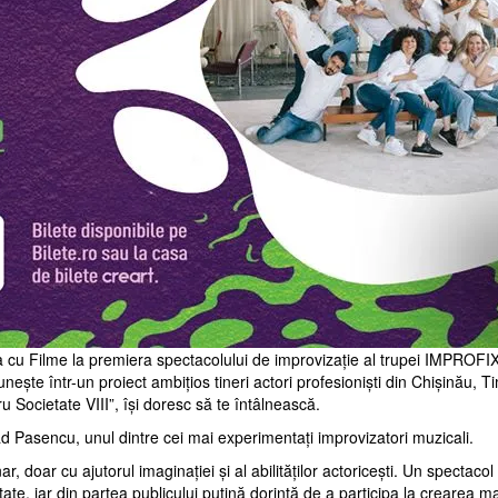
 cu Filme la premiera spectacolului de improvizație al trupei IMPROFIX.
ește într-un proiect ambițios tineri actori profesioniști din Chișinău, Ti
u Societate VIII”, își doresc să te întâlnească.
 Pasencu, unul dintre cei mai experimentați improvizatori muzicali.
r, doar cu ajutorul imaginației și al abilităților actoricești. Un specta
itate, iar din partea publicului puțină dorință de a participa la crearea m