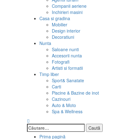
Companii aeriene
Inchirieri masini
Casa si gradina
Mobilier
Design interior
Decoratiuni
Nunta
Saloane nunti
Accesorii nunta
Fotografi
Artisti si formatii
Timp liber
Sport& Sanatate
Carti
Piscine & Bazine de inot
Cazinouri
Auto & Moto
Spa & Wellness
Caută
după:
Prima pagină