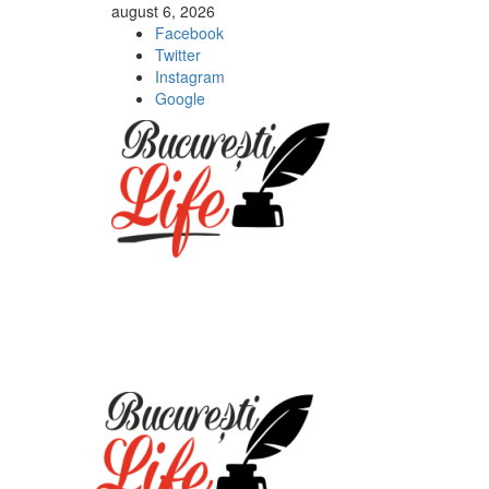
Sari
august 6, 2026
la
Facebook
conținut
Twitter
Instagram
Google
Meniu
principal