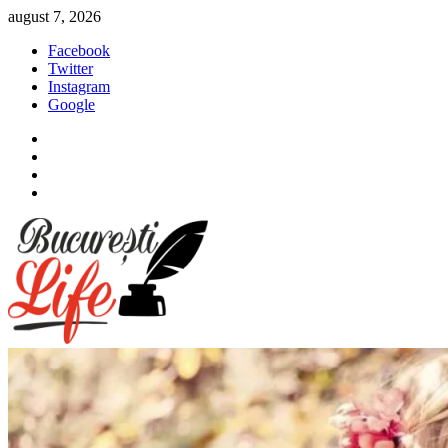
Sari
august 7, 2026
la
Facebook
conținut
Twitter
Instagram
Google
Facebook
Twitter
Instagram
Google