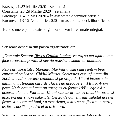
Braşov, 21-22 Martie 2020 – se amână
Constanța, 28-29 Martie 2020 – se amână
Bucureşti, 15-17 Mai 2020 – în aşteptarea deciziilor oficiale
Bucureşti, 13-15 Noiembrie 2020 – în aşteptarea deciziilor oficiale
Toate sumele plătite către organizatori vor fi returnate integral.
Scrisoare deschisă din partea organizatorilor:
„Domnule Senator
Iliescu Catalin Lucian
, va rog sa ma ajutati in a
face cunoscuta pozitia si nevoia noastra institutiilor abilitate!
Reprezint societatea Standard Marketing, sau cum suntem bine
cunoscuti ca brand: Ghidul Miresei. Societatea este infiintata din
2005, a avut o crestere continua si pe profit de 15 ani incoace, in
ultimii ani atingand cifra de afaceri de aproape 1mil Euro. Avem
peste 20 de oameni care au castiguri cu forme 100% legale din
aceasta afacere. Platim de 15 ani sute de mii de lei anual impozite si
taxe: tva dar si taxe salariale. Cei 20 de oameni sunt sufletul acestei
firme, sunt oameni buni, cu experienta, ii iubesc pe fiecare in parte,
as face sacrificii pentru ei la orice ora.
Si totusi… peste noapte, ma vad nevoita sa ii las pe toti pe drumuri.