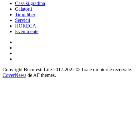
Casa si gradina
Calatorii
Timp liber
Servicii
HORECA
Evenimente
Facebook
Twitter
Instagram
Google
Copyright Bucuresti Life 2017-2022 © Toate drepturile rezervate.
|
CoverNews
de AF themes.