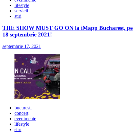
lifestyle
servicii
stiri
THE SHOW MUST GO ON la iMapp Bucharest, pe
18 septembrie 2021!
septembrie 17, 2021
bucuresti
concert
evenimente
lifestyle
stiri