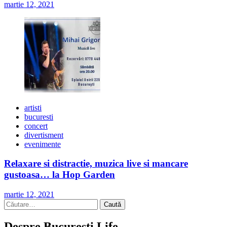
martie 12, 2021
artisti
bucuresti
concert
divertisment
evenimente
Relaxare si distractie, muzica live si mancare
gustoasa… la Hop Garden
martie 12, 2021
Caută
după:
Despre Bucuresti Life