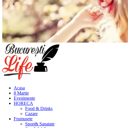
Meniu
principal
Acasa
8 Martie
Evenimente
HORECA
Food & Drinks
Cazare
Frumusete
Sport& Sanatate