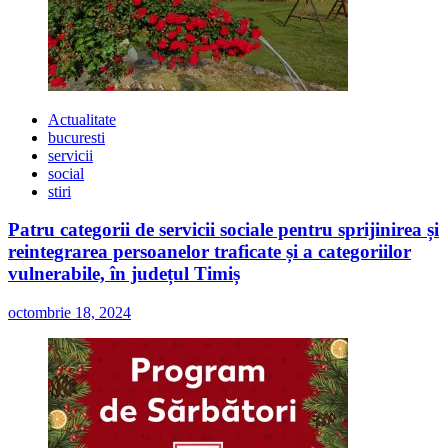
Actualitate
bucuresti
servicii
social
stiri
Patru categorii de servicii sociale pentru sprijinirea și
reintegrarea persoanelor traficate și a categoriilor
vulnerabile, în județul Timiș
octombrie 18, 2024