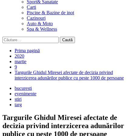
Sport& Sanatate
Carti
Piscine & Bazine de inot
Cazinouri
Auto & Moto
Spa & Wellness
Caută
după:
Prima pagină
2020
martie
9
Targurile Ghidul Miresei afectate de decizia privind
interzicerea adunărilor publice cu peste 1000 de persoane
bucuresti
evenimente
stiri
targ
Targurile Ghidul Miresei afectate de
decizia privind interzicerea adunărilor
publice cu peste 1000 de persoane