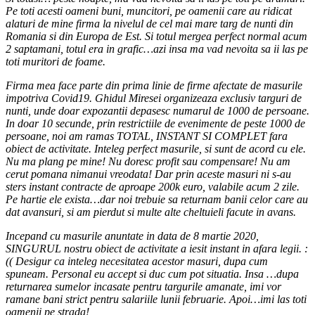
Pe toti acesti oameni buni, muncitori, pe oamenii care au ridicat
alaturi de mine firma la nivelul de cel mai mare targ de nunti din
Romania si din Europa de Est. Si totul mergea perfect normal acum
2 saptamani, totul era in grafic…azi insa ma vad nevoita sa ii las pe
toti muritori de foame.
Firma mea face parte din prima linie de firme afectate de masurile
impotriva Covid19. Ghidul Miresei organizeaza exclusiv targuri de
nunti, unde doar expozantii depasesc numarul de 1000 de persoane.
In doar 10 secunde, prin restrictiile de evenimente de peste 1000 de
persoane, noi am ramas TOTAL, INSTANT SI COMPLET fara
obiect de activitate. Inteleg perfect masurile, si sunt de acord cu ele.
Nu ma plang pe mine! Nu doresc profit sau compensare! Nu am
cerut pomana nimanui vreodata! Dar prin aceste masuri ni s-au
sters instant contracte de aproape 200k euro, valabile acum 2 zile.
Pe hartie ele exista…dar noi trebuie sa returnam banii celor care au
dat avansuri, si am pierdut si multe alte cheltuieli facute in avans.
Incepand cu masurile anuntate in data de 8 martie 2020,
SINGURUL nostru obiect de activitate a iesit instant in afara legii. :
(( Desigur ca inteleg necesitatea acestor masuri, dupa cum
spuneam. Personal eu accept si duc cum pot situatia. Insa …dupa
returnarea sumelor incasate pentru targurile amanate, imi vor
ramane bani strict pentru salariile lunii februarie. Apoi…imi las toti
oamenii pe strada!