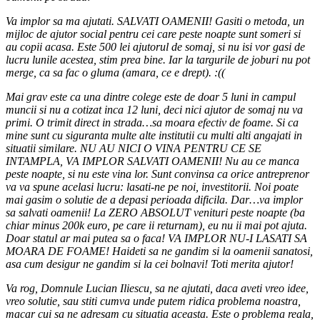
Va implor sa ma ajutati. SALVATI OAMENII! Gasiti o metoda, un
mijloc de ajutor social pentru cei care peste noapte sunt someri si
au copii acasa. Este 500 lei ajutorul de somaj, si nu isi vor gasi de
lucru lunile acestea, stim prea bine. Iar la targurile de joburi nu pot
merge, ca sa fac o gluma (amara, ce e drept). :((
Mai grav este ca una dintre colege este de doar 5 luni in campul
muncii si nu a cotizat inca 12 luni, deci nici ajutor de somaj nu va
primi. O trimit direct in strada…sa moara efectiv de foame. Si ca
mine sunt cu siguranta multe alte institutii cu multi alti angajati in
situatii similare. NU AU NICI O VINA PENTRU CE SE
INTAMPLA, VA IMPLOR SALVATI OAMENII! Nu au ce manca
peste noapte, si nu este vina lor. Sunt convinsa ca orice antreprenor
va va spune acelasi lucru: lasati-ne pe noi, investitorii. Noi poate
mai gasim o solutie de a depasi perioada dificila. Dar…va implor
sa salvati oamenii! La ZERO ABSOLUT venituri peste noapte (ba
chiar minus 200k euro, pe care ii returnam), eu nu ii mai pot ajuta.
Doar statul ar mai putea sa o faca! VA IMPLOR NU-I LASATI SA
MOARA DE FOAME! Haideti sa ne gandim si la oamenii sanatosi,
asa cum desigur ne gandim si la cei bolnavi! Toti merita ajutor!
Va rog, Domnule Lucian Iliescu, sa ne ajutati, daca aveti vreo idee,
vreo solutie, sau stiti cumva unde putem ridica problema noastra,
macar cui sa ne adresam cu situatia aceasta. Este o problema reala,