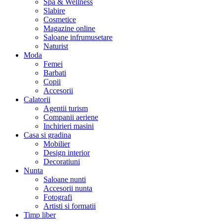
Spa & Wellness
Slabire
Cosmetice
Magazine online
Saloane infrumusetare
Naturist
Moda
Femei
Barbati
Copii
Accesorii
Calatorii
Agentii turism
Companii aeriene
Inchirieri masini
Casa si gradina
Mobilier
Design interior
Decoratiuni
Nunta
Saloane nunti
Accesorii nunta
Fotografi
Artisti si formatii
Timp liber