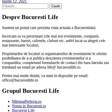
martie 12, 2021
Caută
după:
Despre Bucuresti Life
Suntem un portal care prezinta viata actuala a Bucurestiului.
Incercam sa va prezentam cele mai noi evenimente, companii,
restaurante, baruri, cafenele, cluburi etc. astfel incat sa alegeti cele
mai interesante localuri.
Proprietarilor de localuri si organizatorilor de evenimente le oferim
posibilitatea de a-si publica descrierea evenimentelor si a
companiilor, completand formularele de contact din bara laterala sau
trimitand un email pe adresa life@ bucurestilife.ro
Pentru mai multe detalii, va stam la dispozitie pe email:
office@bucurestilife.ro
Grupul Bucuresti Life
MireasaPerfecta.ro
Nunta in Bucuresti.ro
Bucuresti Life