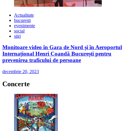
Actualitate
bucuresti
evenimente
social
stiri
Monitoare video în Gara de Nord și în Aeroportul
Internațional Henri Coandă București pentru
prevenirea traficului de persoane
decembrie 20, 2023
Concerte