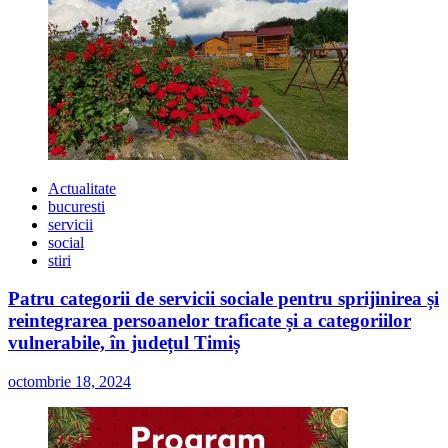
Actualitate
bucuresti
servicii
social
stiri
Patru categorii de servicii sociale pentru sprijinirea și
reintegrarea persoanelor traficate și a categoriilor
vulnerabile, în județul Timiș
octombrie 18, 2024