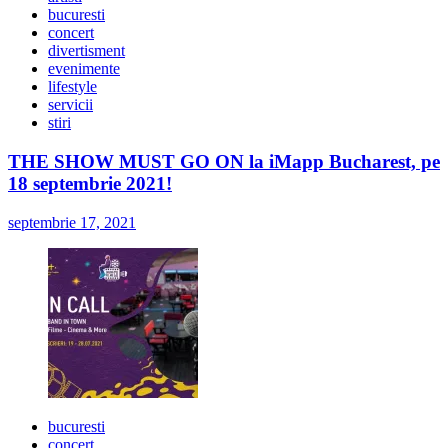
bucuresti
concert
divertisment
evenimente
lifestyle
servicii
stiri
THE SHOW MUST GO ON la iMapp Bucharest, pe
18 septembrie 2021!
septembrie 17, 2021
bucuresti
concert