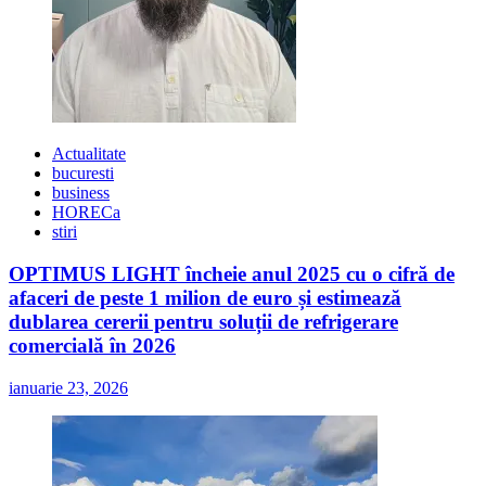
Actualitate
bucuresti
business
HORECa
stiri
OPTIMUS LIGHT încheie anul 2025 cu o cifră de
afaceri de peste 1 milion de euro și estimează
dublarea cererii pentru soluții de refrigerare
comercială în 2026
ianuarie 23, 2026