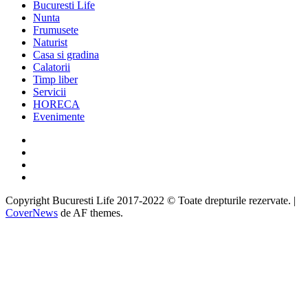
Bucuresti Life
Nunta
Frumusete
Naturist
Casa si gradina
Calatorii
Timp liber
Servicii
HORECA
Evenimente
Facebook
Twitter
Instagram
Google
Copyright Bucuresti Life 2017-2022 © Toate drepturile rezervate.
|
CoverNews
de AF themes.