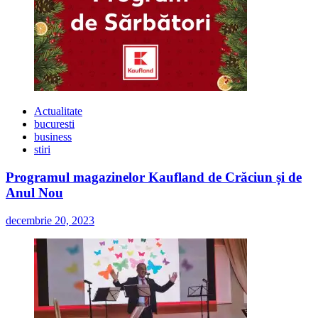
Actualitate
bucuresti
business
stiri
Programul magazinelor Kaufland de Crăciun și de
Anul Nou
decembrie 20, 2023