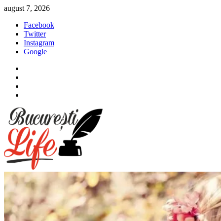
Sari
august 7, 2026
la
Facebook
conținut
Twitter
Instagram
Google
Facebook
Twitter
Instagram
Google