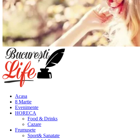
Meniu
principal
Acasa
8 Martie
Evenimente
HORECA
Food & Drinks
Cazare
Frumusete
Sport& Sanatate