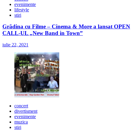
evenimente
lifestyle
stiri
Grădina cu Filme – Cinema & More a lansat OPEN
CALL-UL „New Band in Town”
iulie 22, 2021
concert
divertisment
evenimente
muzica
stiri