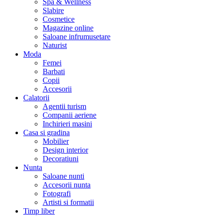
Spa & Wellness
Slabire
Cosmetice
Magazine online
Saloane infrumusetare
Naturist
Moda
Femei
Barbati
Copii
Accesorii
Calatorii
Agentii turism
Companii aeriene
Inchirieri masini
Casa si gradina
Mobilier
Design interior
Decoratiuni
Nunta
Saloane nunti
Accesorii nunta
Fotografi
Artisti si formatii
Timp liber