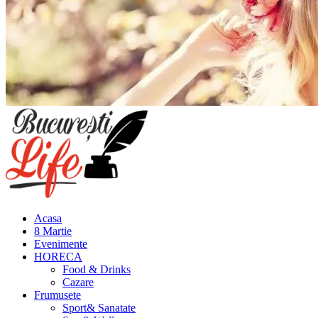
Meniu
principal
Acasa
8 Martie
Evenimente
HORECA
Food & Drinks
Cazare
Frumusete
Sport& Sanatate