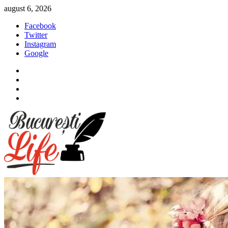
Sari
august 6, 2026
la
Facebook
conținut
Twitter
Instagram
Google
Facebook
Twitter
Instagram
Google