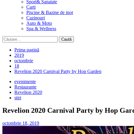
Sport& Sanatate
Carti
Piscine & Bazine de inot
Cazinouri
Auto & Moto
Spa & Wellness
Caută
după:
Prima pagină
2019
octombrie
18
Revelion 2020 Carnival Party by Hop Garden
evenimente
Restaurante
Revelion 2020
stiri
Revelion 2020 Carnival Party by Hop Gar
octombrie 18, 2019