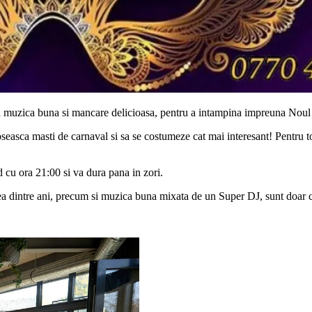
, cu muzica buna si mancare delicioasa, pentru a intampina impreuna N
 foloseasca masti de carnaval si sa se costumeze cat mai interesant! Pentru t
 cu ora 21:00 si va dura pana in zori.
erea dintre ani, precum si muzica buna mixata de un Super DJ, sunt doar ca