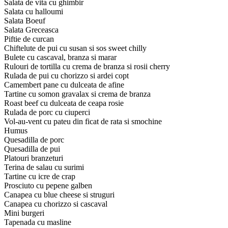
Salata de vita cu ghimbir
Salata cu halloumi
Salata Boeuf
Salata Greceasca
Piftie de curcan
Chiftelute de pui cu susan si sos sweet chilly
Bulete cu cascaval, branza si marar
Rulouri de tortilla cu crema de branza si rosii cherry
Rulada de pui cu chorizzo si ardei copt
Camembert pane cu dulceata de afine
Tartine cu somon gravalax si crema de branza
Roast beef cu dulceata de ceapa rosie
Rulada de porc cu ciuperci
Vol-au-vent cu pateu din ficat de rata si smochine
Humus
Quesadilla de porc
Quesadilla de pui
Platouri branzeturi
Terina de salau cu surimi
Tartine cu icre de crap
Prosciuto cu pepene galben
Canapea cu blue cheese si struguri
Canapea cu chorizzo si cascaval
Mini burgeri
Tapenada cu masline