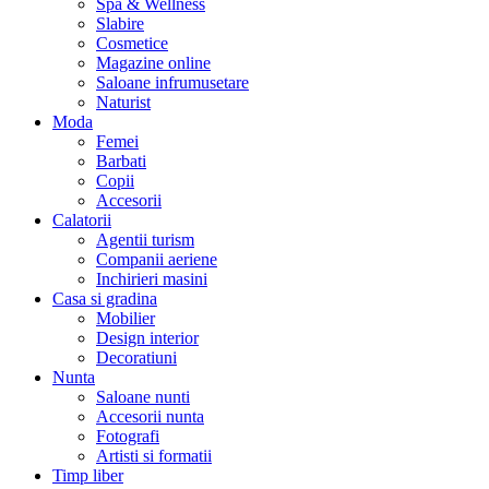
Spa & Wellness
Slabire
Cosmetice
Magazine online
Saloane infrumusetare
Naturist
Moda
Femei
Barbati
Copii
Accesorii
Calatorii
Agentii turism
Companii aeriene
Inchirieri masini
Casa si gradina
Mobilier
Design interior
Decoratiuni
Nunta
Saloane nunti
Accesorii nunta
Fotografi
Artisti si formatii
Timp liber