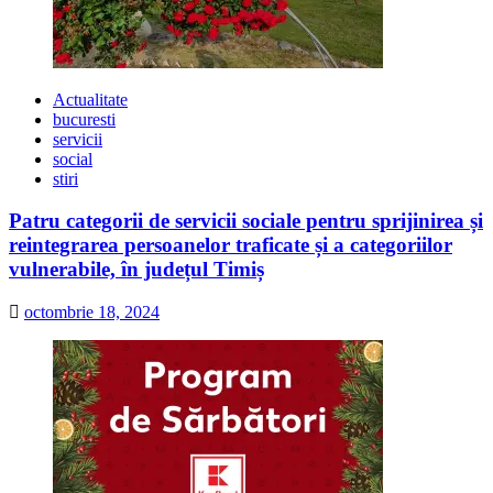
Actualitate
bucuresti
servicii
social
stiri
Patru categorii de servicii sociale pentru sprijinirea și
reintegrarea persoanelor traficate și a categoriilor
vulnerabile, în județul Timiș
octombrie 18, 2024