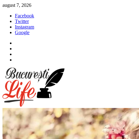
Sari
august 7, 2026
la
Facebook
conținut
Twitter
Instagram
Google
Facebook
Twitter
Instagram
Google