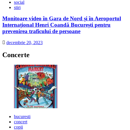
social
stiri
Monitoare video în Gara de Nord și în Aeroportul
Internațional Henri Coandă București pentru
prevenirea traficului de persoane
decembrie 20, 2023
Concerte
bucuresti
concert
copii