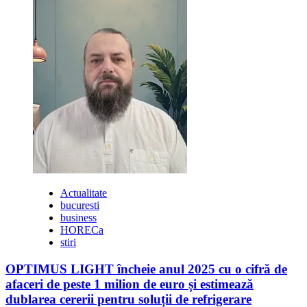
Actualitate
bucuresti
business
HORECa
stiri
OPTIMUS LIGHT încheie anul 2025 cu o cifră de
afaceri de peste 1 milion de euro și estimează
dublarea cererii pentru soluții de refrigerare