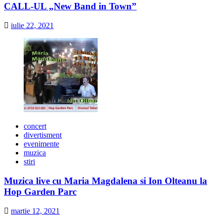
CALL-UL „New Band in Town”
iulie 22, 2021
concert
divertisment
evenimente
muzica
stiri
Muzica live cu Maria Magdalena si Ion Olteanu la
Hop Garden Parc
martie 12, 2021