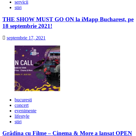
servicii
stiri
THE SHOW MUST GO ON la iMapp Bucharest, pe
18 septembrie 2021!
septembrie 17, 2021
bucuresti
concert
evenimente
lifestyle
stiri
Grădina cu Filme – Cinema & More a lansat OPEN