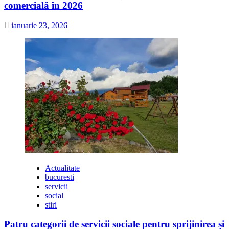
comercială în 2026
ianuarie 23, 2026
Actualitate
bucuresti
servicii
social
stiri
Patru categorii de servicii sociale pentru sprijinirea și