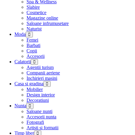
Spa & Wellness
Slabire
Cosmetice
Magazine online
Saloane infrumusetare
Naturist
Moda
Femei
Barbati
Copii
Accesorii
Calatorii
Agentii turism
Companii aeriene
Inchirieri masini
Casa si gradina
Mobilier
Design interior
Decoratiuni
Nunta
Saloane nunti
Accesorii nunta
Fotografi
Artisti si formatii
Timp liber