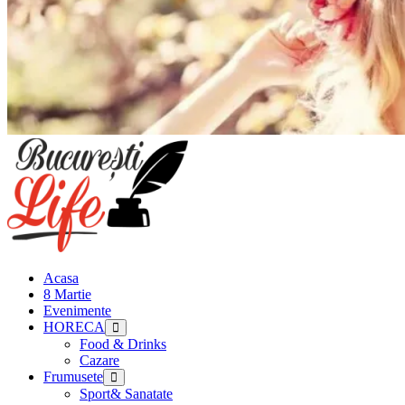
Meniu
principal
Acasa
8 Martie
Evenimente
HORECA
Food & Drinks
Cazare
Frumusete
Sport& Sanatate