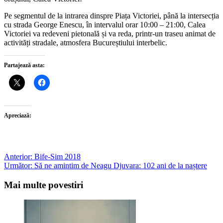
Pe segmentul de la intrarea dinspre Piața Victoriei, până la intersecția
cu strada George Enescu, în intervalul orar 10:00 – 21:00, Calea
Victoriei va redeveni pietonală și va reda, printr-un traseu animat de
activități stradale, atmosfera Bucureștiului interbelic.
Partajează asta:
Apreciază:
Post
Anterior:
Bife-Sim 2018
Următor:
Să ne amintim de Neagu Djuvara: 102 ani de la naștere
navigation
Mai multe povestiri