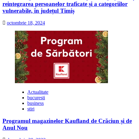
reintegrarea persoanelor traficate și a categoriilor
vulnerabile, în județul Timiș
octombrie 18, 2024
Actualitate
bucuresti
business
stiri
Programul magazinelor Kaufland de Crăciun și de
Anul Nou