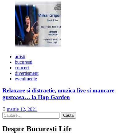
artisti
bucuresti
concert
divertisment
evenimente
Relaxare si distractie, muzica live si mancare
gustoasa… la Hop Garden
martie 12, 2021
Caută
după:
Despre Bucuresti Life