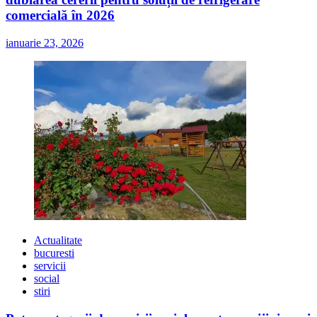
comercială în 2026
ianuarie 23, 2026
Actualitate
bucuresti
servicii
social
stiri