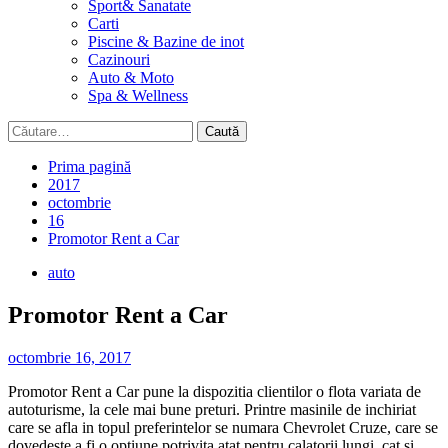
Sport& Sanatate
Carti
Piscine & Bazine de inot
Cazinouri
Auto & Moto
Spa & Wellness
Caută
după:
Prima pagină
2017
octombrie
16
Promotor Rent a Car
auto
Promotor Rent a Car
octombrie 16, 2017
Promotor Rent a Car pune la dispozitia clientilor o flota variata de
autoturisme, la cele mai bune preturi. Printre masinile de inchiriat
care se afla in topul preferintelor se numara Chevrolet Cruze, care se
dovedeste a fi o optiune potrivita atat pentru calatorii lungi, cat si