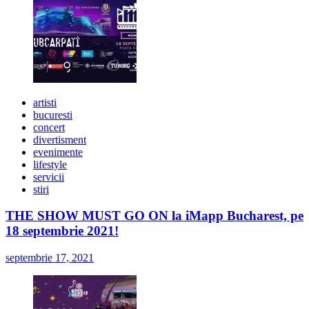
artisti
bucuresti
concert
divertisment
evenimente
lifestyle
servicii
stiri
THE SHOW MUST GO ON la iMapp Bucharest, pe
18 septembrie 2021!
septembrie 17, 2021