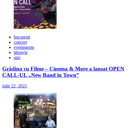
bucuresti
concert
evenimente
lifestyle
stiri
Grădina cu Filme – Cinema & More a lansat OPEN
CALL-UL „New Band in Town”
iulie 22, 2021