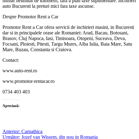
numar nelimitat de kilometri, fara a plati taxe suplimentare. Inchirieri
auto Bucuresti la preturi mici fara taxe ascunse.
Despre Promotor Rent a Car
Promotor Rent a Car ofera servicii de inchirieri masini, in Bucuresti
dar si in principalele orase ale Romaniei: Arad, Bacau, Botosani,
Brasov, Cluj Napoca, Iasi, Timisoara, Otopeni, Suceava, Deva,
Focsani, Ploiesti, Pitesti, Targu Mures, Alba Iulia, Baia Mare, Satu
Mare, Buzau, Constanta si Craiova.
Contact:
www.auto-rent.ro
www.promotor-rentacar.ro
0734 403 403
Apreciază:
Post
Anterior:
Carpathica
Următor:
Jozef van Wissem, din nou in Romania