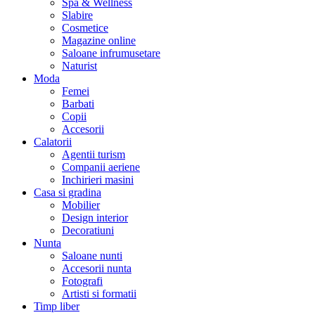
Spa & Wellness
Slabire
Cosmetice
Magazine online
Saloane infrumusetare
Naturist
Moda
Femei
Barbati
Copii
Accesorii
Calatorii
Agentii turism
Companii aeriene
Inchirieri masini
Casa si gradina
Mobilier
Design interior
Decoratiuni
Nunta
Saloane nunti
Accesorii nunta
Fotografi
Artisti si formatii
Timp liber