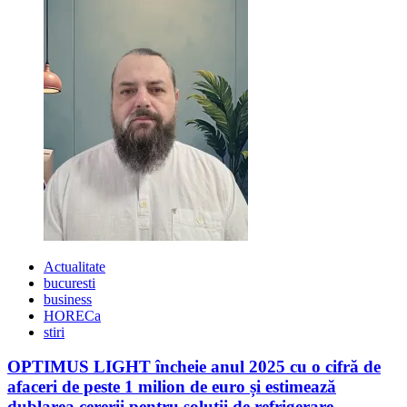
Actualitate
bucuresti
business
HORECa
stiri
OPTIMUS LIGHT încheie anul 2025 cu o cifră de
afaceri de peste 1 milion de euro și estimează
dublarea cererii pentru soluții de refrigerare