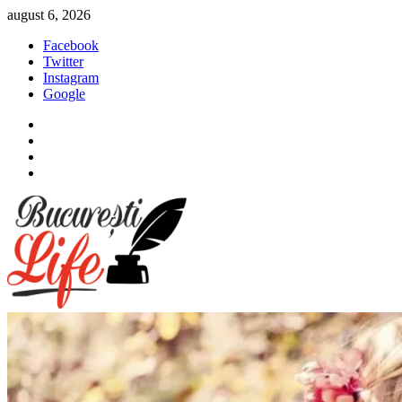
Sari
august 6, 2026
la
Facebook
conținut
Twitter
Instagram
Google
Facebook
Twitter
Instagram
Google