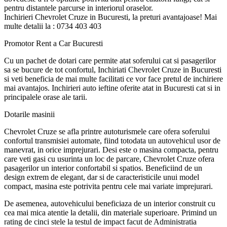
pentru distantele parcurse in interiorul oraselor.
Inchirieri Chevrolet Cruze in Bucuresti, la preturi avantajoase! Mai
multe detalii la : 0734 403 403
Promotor Rent a Car Bucuresti
Cu un pachet de dotari care permite atat soferului cat si pasagerilor
sa se bucure de tot confortul, Inchiriati Chevrolet Cruze in Bucuresti
si veti beneficia de mai multe facilitati ce vor face pretul de inchiriere
mai avantajos. Inchirieri auto ieftine oferite atat in Bucuresti cat si in
principalele orase ale tarii.
Dotarile masinii
Chevrolet Cruze se afla printre autoturismele care ofera soferului
confortul transmisiei automate, fiind totodata un autovehicul usor de
manevrat, in orice imprejurari. Desi este o masina compacta, pentru
care veti gasi cu usurinta un loc de parcare, Chevrolet Cruze ofera
pasagerilor un interior confortabil si spatios. Beneficiind de un
design extrem de elegant, dar si de caracteristicile unui model
compact, masina este potrivita pentru cele mai variate imprejurari.
De asemenea, autovehicului beneficiaza de un interior construit cu
cea mai mica atentie la detalii, din materiale superioare. Primind un
rating de cinci stele la testul de impact facut de Administratia