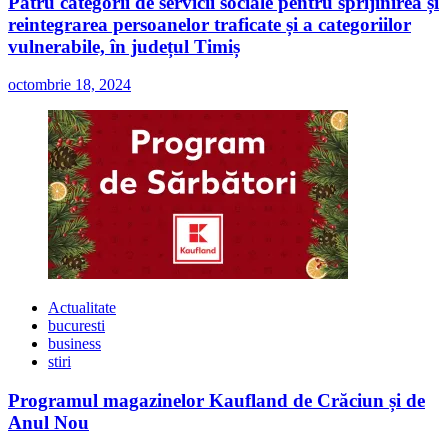
Patru categorii de servicii sociale pentru sprijinirea și
reintegrarea persoanelor traficate și a categoriilor
vulnerabile, în județul Timiș
octombrie 18, 2024
Actualitate
bucuresti
business
stiri
Programul magazinelor Kaufland de Crăciun și de
Anul Nou