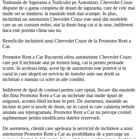
Nationala de Siguranta a Traficului pe Autostrazi, Chevrolet Cruze
dispune de o gama completa de dotari de siguranta, care de cele mai
multe ori se intalnesc la masinile mult mai scumpe. In plus,
inchiriind un autoturism Chevrolet Cruze este unul din modelele
care au un consum redus, atat la drum lung cat si in oras, indiferent
daca este pornita clima sau nu.
Beneficiile inchirierii unui Chevrolet Cruze de la Promotor Rent a
Car.
Promotor Rent a Car Bucuresti ofera autoturisme Chevrolet Cruze
care pot fi inchiriate atat pe termen lung, cat si pentru perioade
scurte. In aceleasi timp, acest tip de autoturism este potrivit si in
cazul in care alegeti un serviciu de transfer auto sau doriti sa
inchiriati o masina cu sofer in alte conditii.
Indiferent de tipul de contract pentru care optati, fiecare din masinile
din flota Promotor Rent a Car au incheiate mai multe tipuri de
asigurari, acestea fiind incluse in pret. De asemenea, masinile au
incluse in pret si taxele de drum, iar in cazul in care calatoria trebuie
anulata sau reprogramata, Promotor Rent a Car nu percepe costuri
suplimentare pentru modificarea datelor rezervarii.
De asemenea, clientii care apeleaza la serviciul de inchiriere a unui
autoturism Promotor Rent a Car au posibilitatea de a parcurge un