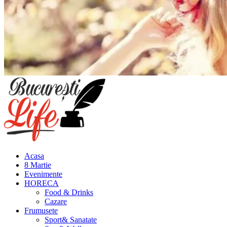
Meniu
principal
Acasa
8 Martie
Evenimente
HORECA
Food & Drinks
Cazare
Frumusete
Sport& Sanatate