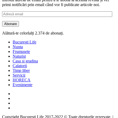
primi notificări prin email când vor fi publicate articole noi.
Adresă
email
Abonare
Alătură-te celorlalți 2.374 de abonați.
Bucuresti Life
Nunta
Frumusete
Naturist
Casa si gradina
Calatorii
Timp liber
Servicii
HORECA
Evenimente
Facebook
Twitter
Instagram
Google
Copyright Bucuresti Life 2017-2022 © Toate drepturile rezervate.
|