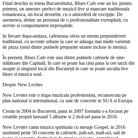
Fiind deschis in inima Bucurestiului, Blues Cafe este un loc pentru
prieteni, un amestec perfect de muzică live și mancare traditionala
romaneasca, un local deosebit, cu o atmosferă de excepție. De
asemenea, detine un personal de o profesionalitate exemplară, cu
servire si comportament ireproșabile.
In fiecare dupa-amiaza, cafeneaua ofera un meniu preponderent
traditional, cu accente urbane la care se adauga mai multe varietati
de pizza (unul dintre putinele preparate straine incluse in meniu).
În prezent, Blues Cafe este una dintre putinele cafenele de sine-
stătătoare din Capitală, în care se poate lua cina pana la ore tarzii din
noapte și singurul local din București in care se poate asculta live
blues si muzica soul.
Despre New Levites
New Levites este o trupa muzicala profesionista, recunoscuta pe
plan national si international, cu sute de concerte in SUA si Europa.
Creata in 2004 in Bucuresti, pana in 2007 formatia s-a focusat pe
creatiile proprii lansand 5 albume si 2 dvd-uri pana in 2016.
New Levites canta muzica spirituala cu mesaje Gospel, in 2016
sustinind peste 50 concerte in cafenele, pub-uri, mall-uri, sali de