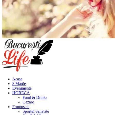
Meniu
principal
Acasa
8 Martie
Evenimente
HORECA
Food & Drinks
Cazare
Frumusete
Sport& Sanatate