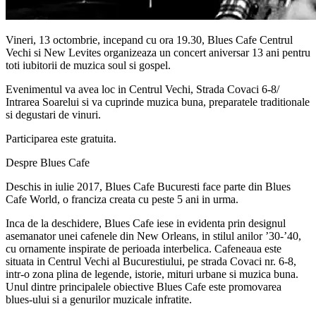
Vineri, 13 octombrie, incepand cu ora 19.30, Blues Cafe Centrul
Vechi si New Levites organizeaza un concert aniversar 13 ani pentru
toti iubitorii de muzica soul si gospel.
Evenimentul va avea loc in Centrul Vechi, Strada Covaci 6-8/
Intrarea Soarelui si va cuprinde muzica buna, preparatele traditionale
si degustari de vinuri.
Participarea este gratuita.
Despre Blues Cafe
Deschis in iulie 2017, Blues Cafe Bucuresti face parte din Blues
Cafe World, o franciza creata cu peste 5 ani in urma.
Inca de la deschidere, Blues Cafe iese in evidenta prin designul
asemanator unei cafenele din New Orleans, in stilul anilor ’30-’40,
cu ornamente inspirate de perioada interbelica. Cafeneaua este
situata in Centrul Vechi al Bucurestiului, pe strada Covaci nr. 6-8,
intr-o zona plina de legende, istorie, mituri urbane si muzica buna.
Unul dintre principalele obiective Blues Cafe este promovarea
blues-ului si a genurilor muzicale infratite.