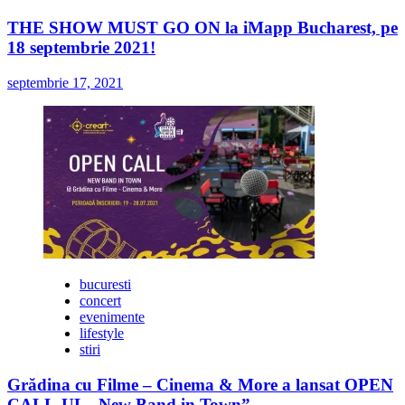
THE SHOW MUST GO ON la iMapp Bucharest, pe
18 septembrie 2021!
septembrie 17, 2021
bucuresti
concert
evenimente
lifestyle
stiri
Grădina cu Filme – Cinema & More a lansat OPEN
CALL-UL „New Band in Town”