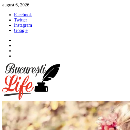
Sari
august 6, 2026
la
Facebook
conținut
Twitter
Instagram
Google
Facebook
Twitter
Instagram
Google