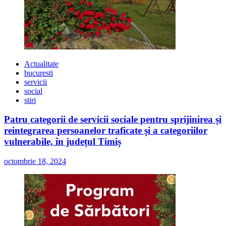
Actualitate
bucuresti
servicii
social
stiri
Patru categorii de servicii sociale pentru sprijinirea și
reintegrarea persoanelor traficate și a categoriilor
vulnerabile, în județul Timiș
octombrie 18, 2024