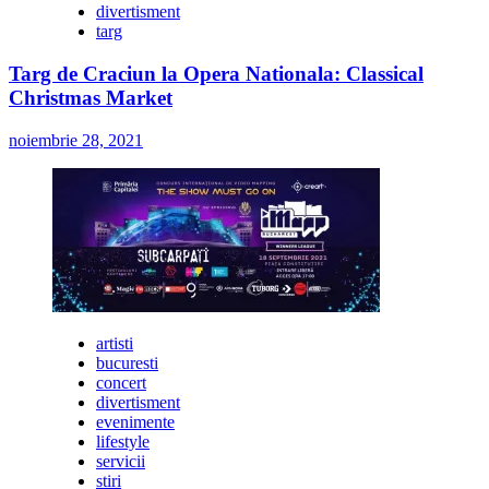
divertisment
targ
Targ de Craciun la Opera Nationala: Classical
Christmas Market
noiembrie 28, 2021
artisti
bucuresti
concert
divertisment
evenimente
lifestyle
servicii
stiri