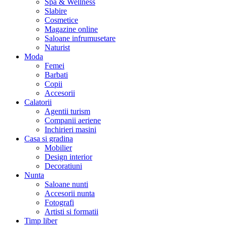
Spa & Wellness
Slabire
Cosmetice
Magazine online
Saloane infrumusetare
Naturist
Moda
Femei
Barbati
Copii
Accesorii
Calatorii
Agentii turism
Companii aeriene
Inchirieri masini
Casa si gradina
Mobilier
Design interior
Decoratiuni
Nunta
Saloane nunti
Accesorii nunta
Fotografi
Artisti si formatii
Timp liber