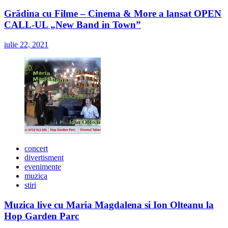
Grădina cu Filme – Cinema & More a lansat OPEN
CALL-UL „New Band in Town”
iulie 22, 2021
concert
divertisment
evenimente
muzica
stiri
Muzica live cu Maria Magdalena si Ion Olteanu la
Hop Garden Parc