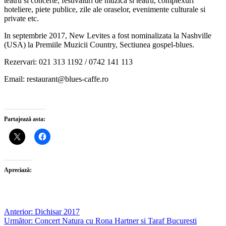
teatru si concerte, festivaluri de muzica si teatru, complexuri
hoteliere, piete publice, zile ale oraselor, evenimente culturale si
private etc.
In septembrie 2017, New Levites a fost nominalizata la Nashville
(USA) la Premiile Muzicii Country, Sectiunea gospel-blues.
Rezervari: 021 313 1192 / 0742 141 113
Email: restaurant@blues-caffe.ro
Partajează asta:
Apreciază:
Post
Anterior:
Dichisar 2017
Următor:
Concert Natura cu Rona Hartner si Taraf Bucuresti