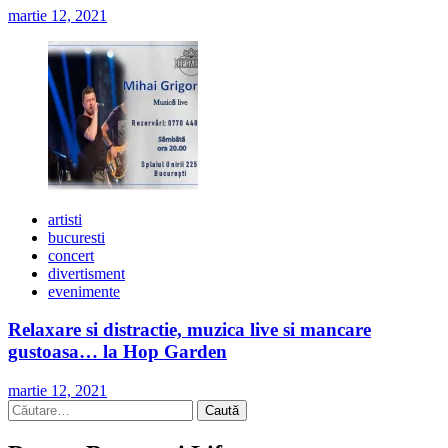
martie 12, 2021
artisti
bucuresti
concert
divertisment
evenimente
Relaxare si distractie, muzica live si mancare
gustoasa… la Hop Garden
martie 12, 2021
Caută
după: