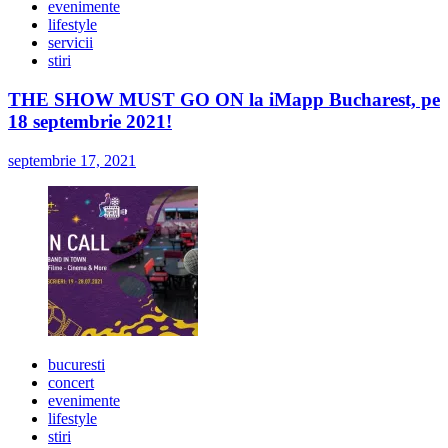
evenimente
lifestyle
servicii
stiri
THE SHOW MUST GO ON la iMapp Bucharest, pe
18 septembrie 2021!
septembrie 17, 2021
bucuresti
concert
evenimente
lifestyle
stiri