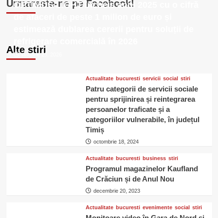
Urmareste-ne pe Facebook!
OPTIMUS LIGHT încheie anul 2025 cu o cifră
de afaceri de peste 1 milion de euro și
estimează dublarea cererii pentru soluții de
refrigerare comercială în 2026
Alte stiri
ianuarie 23, 2026
Actualitate
bucuresti
servicii
social
stiri
Patru categorii de servicii sociale
pentru sprijinirea și reintegrarea
persoanelor traficate și a
categoriilor vulnerabile, în județul
Timiș
octombrie 18, 2024
Actualitate
bucuresti
business
stiri
Programul magazinelor Kaufland
de Crăciun și de Anul Nou
decembrie 20, 2023
Actualitate
bucuresti
evenimente
social
stiri
Monitoare video în Gara de Nord și