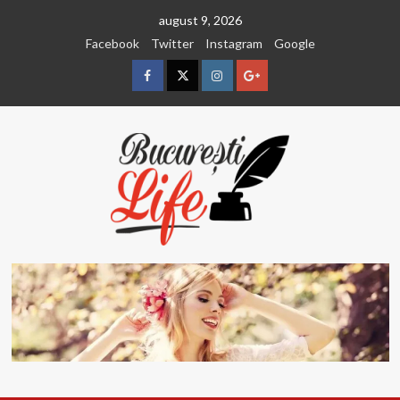
Sari
august 9, 2026
la
Facebook
Twitter
Instagram
Google
conținut
Facebook
Twitter
Instagram
Google