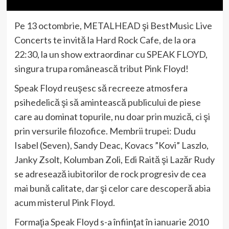
Pe 13 octombrie, METALHEAD şi BestMusic Live
Concerts te invită la Hard Rock Cafe, de la ora
22:30, la un show extraordinar cu SPEAK FLOYD,
singura trupa românească tribut Pink Floyd!
Speak Floyd reuşesc să recreeze atmosfera
psihedelică şi să amintească publicului de piese
care au dominat topurile, nu doar prin muzică, ci şi
prin versurile filozofice. Membrii trupei: Dudu
Isabel (Seven), Sandy Deac, Kovacs ”Kovi” Laszlo,
Janky Zsolt, Kolumban Zoli, Edi Raită şi Lazăr Rudy
se adresează iubitorilor de rock progresiv de cea
mai bună calitate, dar şi celor care descoperă abia
acum misterul Pink Floyd.
Formaţia Speak Floyd s-a înfiinţat în ianuarie 2010