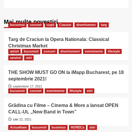
Mai multe povestiri
bucuresti
concert
copii
Craciun
divertisment
targ
Targ de Craciun la Opera Nationala: Classical
Christmas Market
artisti
bucuresti
concert
divertisment
evenimente
lifestyle
noiembrie 28, 2021
servicii
stiri
THE SHOW MUST GO ON la iMapp Bucharest, pe 18
septembrie 2021!
septembrie 17, 2021
bucuresti
concert
evenimente
lifestyle
stiri
Grădina cu Filme – Cinema & More a lansat OPEN
CALL-UL „New Band in Town”
iulie 22, 2021
Actualitate
bucuresti
business
HORECa
stiri