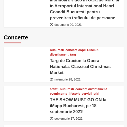
în Aeroportul Internațional Henri
Coandă București pentru
prevenirea traficului de persoane
decembrie 20, 2023
Concerte
bucuresti
concert
copii
Craciun
divertisment
targ
Targ de Craciun la Opera
Nationala: Classical Christmas
Market
noiembrie 28, 2021
artisti
bucuresti
concert
divertisment
evenimente
lifestyle
servicii
stiri
THE SHOW MUST GO ON la
iMapp Bucharest, pe 18
septembrie 2021!
septembrie 17, 2021