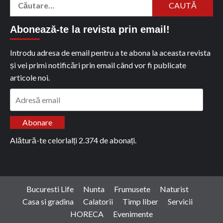
după:
Abonează-te la revista prin email!
Introdu adresa de email pentru a te abona la aceasta revista
și vei primi notificări prin email când vor fi publicate
articole noi.
Adresă
email
Abonare
Alătură-te celorlalți 2.374 de abonați.
Bucuresti Life
Nunta
Frumusete
Naturist
Casa si gradina
Calatorii
Timp liber
Servicii
HORECA
Evenimente