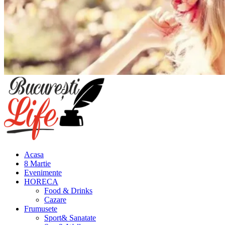
Meniu
principal
Acasa
8 Martie
Evenimente
HORECA
Food & Drinks
Cazare
Frumusete
Sport& Sanatate