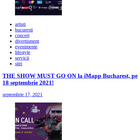
artisti
bucuresti
concert
divertisment
evenimente
lifestyle
servicii
stiri
THE SHOW MUST GO ON la iMapp Bucharest, pe
18 septembrie 2021!
septembrie 17, 2021