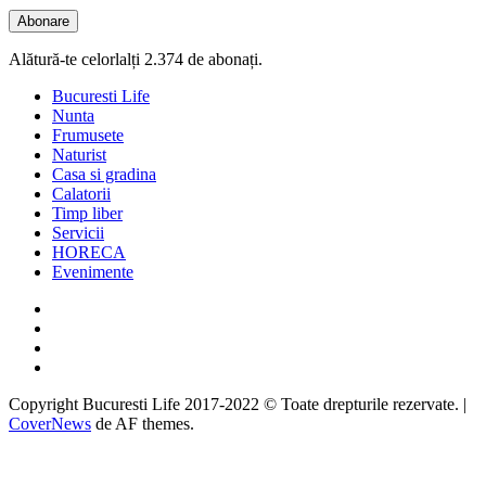
Abonare
Alătură-te celorlalți 2.374 de abonați.
Bucuresti Life
Nunta
Frumusete
Naturist
Casa si gradina
Calatorii
Timp liber
Servicii
HORECA
Evenimente
Facebook
Twitter
Instagram
Google
Copyright Bucuresti Life 2017-2022 © Toate drepturile rezervate.
|
CoverNews
de AF themes.