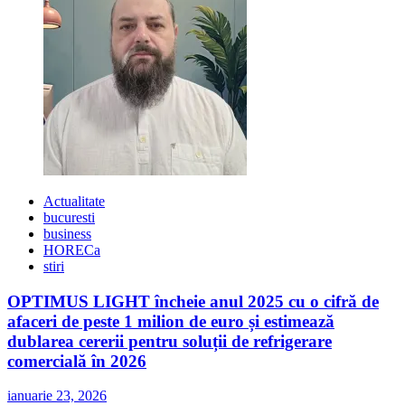
Actualitate
bucuresti
business
HORECa
stiri
OPTIMUS LIGHT încheie anul 2025 cu o cifră de
afaceri de peste 1 milion de euro și estimează
dublarea cererii pentru soluții de refrigerare
comercială în 2026
ianuarie 23, 2026