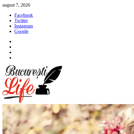
Sari
august 7, 2026
la
Facebook
conținut
Twitter
Instagram
Google
Facebook
Twitter
Instagram
Google