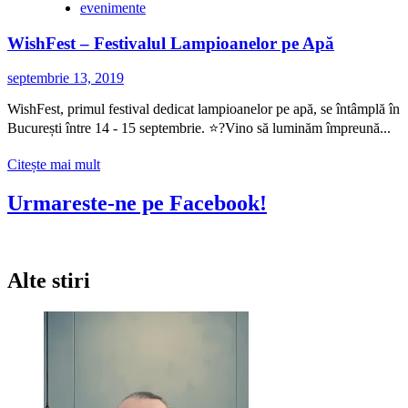
evenimente
WishFest – Festivalul Lampioanelor pe Apă
septembrie 13, 2019
WishFest, primul festival dedicat lampioanelor pe apă, se întâmplă în
București între 14 - 15 septembrie. ⭐?Vino să luminăm împreună...
Citește
Citește mai mult
mai
multe
Urmareste-ne pe Facebook!
despre
WishFest
–
Festivalul
Alte stiri
Lampioanelor
pe
Apă