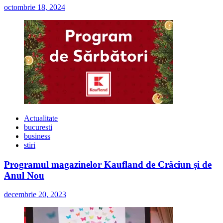
octombrie 18, 2024
Actualitate
bucuresti
business
stiri
Programul magazinelor Kaufland de Crăciun și de
Anul Nou
decembrie 20, 2023