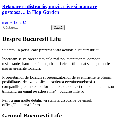
Relaxare si distractie, muzica live si mancare
gustoasa… la Hop Garden
martie 12, 2021
Caută
după:
Despre Bucuresti Life
Suntem un portal care prezinta viata actuala a Bucurestiului.
Incercam sa va prezentam cele mai noi evenimente, companii,
restaurante, baruri, cafenele, cluburi etc. astfel incat sa alegeti cele
mai interesante localuri.
Proprietarilor de localuri si organizatorilor de evenimente le oferim
posibilitatea de a-si publica descrierea evenimentelor si a
companiilor, completand formularele de contact din bara laterala sau
trimitand un email pe adresa life@ bucurestilife.ro
Pentru mai multe detalii, va stam la dispozitie pe email:
office@bucurestilife.ro
Grupul Bucuresti Life