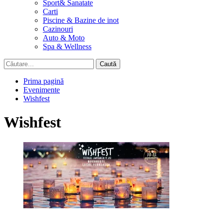
Sport& Sanatate
Carti
Piscine & Bazine de inot
Cazinouri
Auto & Moto
Spa & Wellness
Caută
după:
Prima pagină
Evenimente
Wishfest
Wishfest