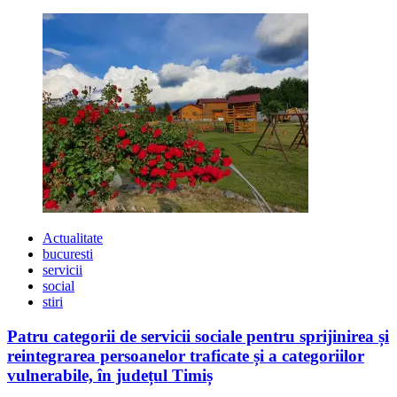
Actualitate
bucuresti
servicii
social
stiri
Patru categorii de servicii sociale pentru sprijinirea și
reintegrarea persoanelor traficate și a categoriilor
vulnerabile, în județul Timiș