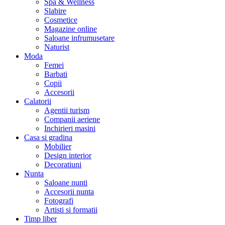
Spa & Wellness
Slabire
Cosmetice
Magazine online
Saloane infrumusetare
Naturist
Moda
Femei
Barbati
Copii
Accesorii
Calatorii
Agentii turism
Companii aeriene
Inchirieri masini
Casa si gradina
Mobilier
Design interior
Decoratiuni
Nunta
Saloane nunti
Accesorii nunta
Fotografi
Artisti si formatii
Timp liber