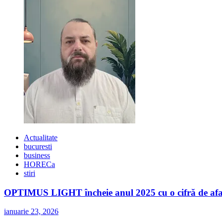
Ballroom
by
Hop
Garden
Actualitate
bucuresti
business
HORECa
stiri
OPTIMUS LIGHT încheie anul 2025 cu o cifră de afaceri
ianuarie 23, 2026