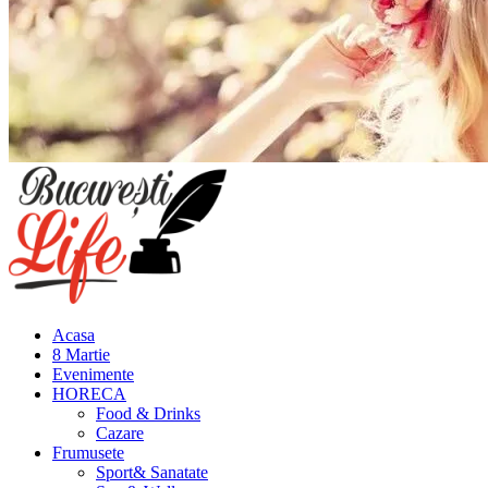
Meniu
principal
Acasa
8 Martie
Evenimente
HORECA
Food & Drinks
Cazare
Frumusete
Sport& Sanatate