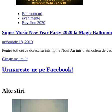
Ballroom-uri
evenimente
Revelion 2020
Super Music New Year Party 2020 la Magic Ballroo
octombrie 18, 2019
Pentru toti cei ce doresc sa intampine Noul An intr-o atmosfera de ve
Citește
Citește mai mult
mai
multe
Urmareste-ne pe Facebook!
despre
Super
Music
New
Alte stiri
Year
Party
2020
la
Magic