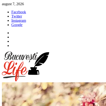
Sari
august 7, 2026
la
Facebook
conținut
Twitter
Instagram
Google
Facebook
Twitter
Instagram
Google