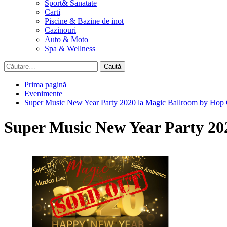
Sport& Sanatate
Carti
Piscine & Bazine de inot
Cazinouri
Auto & Moto
Spa & Wellness
Caută
după:
Prima pagină
Evenimente
Super Music New Year Party 2020 la Magic Ballroom by Hop
Super Music New Year Party 20