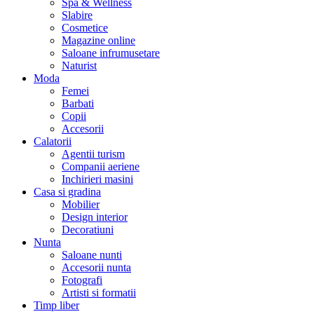
Spa & Wellness
Slabire
Cosmetice
Magazine online
Saloane infrumusetare
Naturist
Moda
Femei
Barbati
Copii
Accesorii
Calatorii
Agentii turism
Companii aeriene
Inchirieri masini
Casa si gradina
Mobilier
Design interior
Decoratiuni
Nunta
Saloane nunti
Accesorii nunta
Fotografi
Artisti si formatii
Timp liber