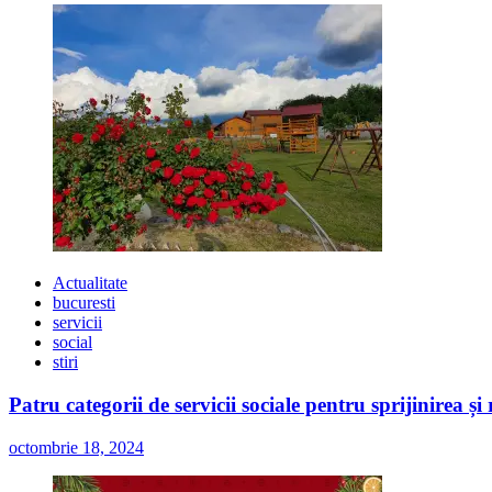
Actualitate
bucuresti
servicii
social
stiri
Patru categorii de servicii sociale pentru sprijinirea și
octombrie 18, 2024