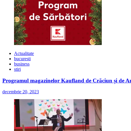
Actualitate
bucuresti
business
stiri
Programul magazinelor Kaufland de Crăciun și de A
decembrie 20, 2023