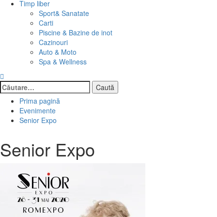
Timp liber
Sport& Sanatate
Carti
Piscine & Bazine de inot
Cazinouri
Auto & Moto
Spa & Wellness
Caută
după:
Prima pagină
Evenimente
Senior Expo
Senior Expo