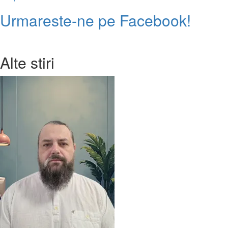
mai
Urmareste-ne pe Facebook!
multe
despre
Expune
la
Alte stiri
TIBCO
2020
–
târgul
pentru
întreaga
familie!