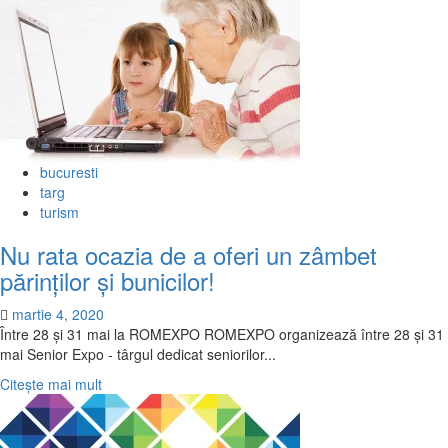
bucuresti
targ
turism
Nu rata ocazia de a oferi un zâmbet
părinților și bunicilor!
martie 4, 2020
Între 28 și 31 mai la ROMEXPO ROMEXPO organizează între 28 și 31
mai Senior Expo - târgul dedicat seniorilor...
Citește
Citește mai mult
mai
multe
despre