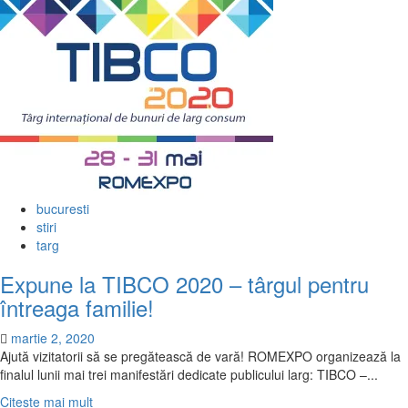
Nu
rata
ocazia
de
a
oferi
un
zâmbet
părinților
și
bunicilor!
bucuresti
stiri
targ
Expune la TIBCO 2020 – târgul pentru
întreaga familie!
martie 2, 2020
Ajută vizitatorii să se pregătească de vară! ROMEXPO organizează la
finalul lunii mai trei manifestări dedicate publicului larg: TIBCO –...
Citește
Citește mai mult