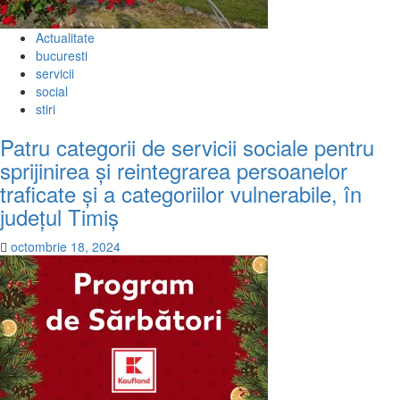
Actualitate
bucuresti
servicii
social
stiri
Patru categorii de servicii sociale pentru
sprijinirea și reintegrarea persoanelor
traficate și a categoriilor vulnerabile, în
județul Timiș
octombrie 18, 2024