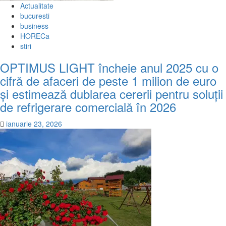
Actualitate
bucuresti
business
HORECa
stiri
OPTIMUS LIGHT încheie anul 2025 cu o
cifră de afaceri de peste 1 milion de euro
și estimează dublarea cererii pentru soluții
de refrigerare comercială în 2026
ianuarie 23, 2026