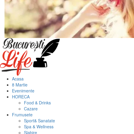
Meniu
principal
Acasa
8 Martie
Evenimente
HORECA
Food & Drinks
Cazare
Frumusete
Sport& Sanatate
Spa & Wellness
Slabire