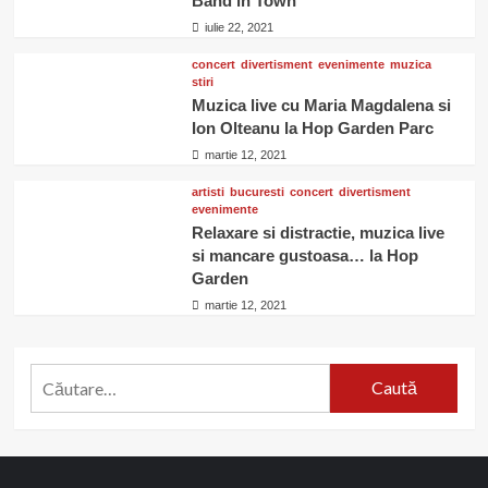
Band in Town”
iulie 22, 2021
concert
divertisment
evenimente
muzica
stiri
Muzica live cu Maria Magdalena si
Ion Olteanu la Hop Garden Parc
martie 12, 2021
artisti
bucuresti
concert
divertisment
evenimente
Relaxare si distractie, muzica live
si mancare gustoasa… la Hop
Garden
martie 12, 2021
Caută
după: