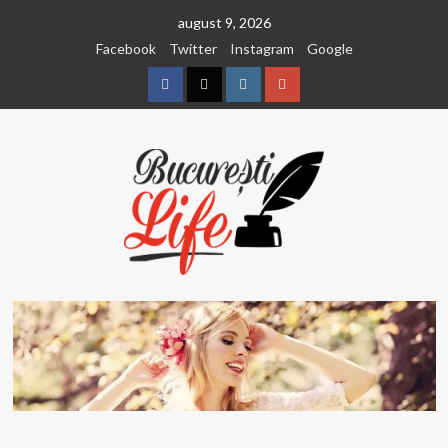
Sari
august 9, 2026
la
Facebook
Twitter
Instagram
Google
conținut
Facebook
Twitter
Instagram
Google