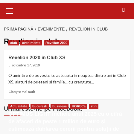
Meniu
principal
PRIMA PAGINĂ
EVENIMENTE
REVELION IN CLUB
Revelion in club
club
evenimente
Revelion 2020
Revelion 2020 in Club XS
octombrie 17, 2019
O amintire de poveste te asteapta in noaptea dintre ani in Club
XS, alaturi de prieteni si familie... cu crengute...
Citește
Citește mai mult
mai
multe
Actualitate
bucuresti
business
HORECa
stiri
Urmareste-ne pe Facebook!
despre
OPTIMUS LIGHT încheie anul 2025 cu o cifră
Revelion
2020
de afaceri de peste 1 milion de euro și
in
estimează dublarea cererii pentru soluții de
Club