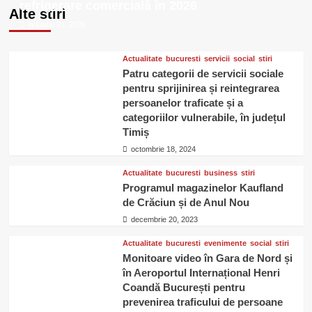
refrigerare comercială în 2026
XS
Alte stiri
ianuarie 23, 2026
Actualitate
bucuresti
servicii
social
stiri
Patru categorii de servicii sociale
pentru sprijinirea și reintegrarea
persoanelor traficate și a
categoriilor vulnerabile, în județul
Timiș
octombrie 18, 2024
Actualitate
bucuresti
business
stiri
Programul magazinelor Kaufland
de Crăciun și de Anul Nou
decembrie 20, 2023
Actualitate
bucuresti
evenimente
social
stiri
Monitoare video în Gara de Nord și
în Aeroportul Internațional Henri
Coandă București pentru
prevenirea traficului de persoane