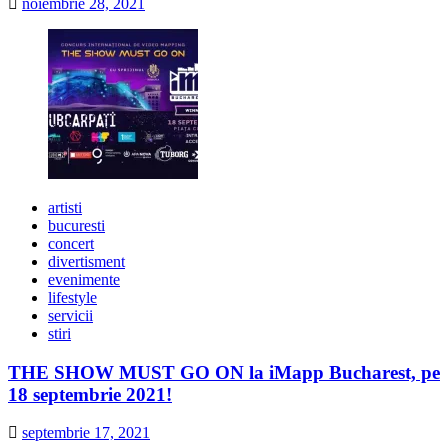
noiembrie 28, 2021
artisti
bucuresti
concert
divertisment
evenimente
lifestyle
servicii
stiri
THE SHOW MUST GO ON la iMapp Bucharest, pe
18 septembrie 2021!
septembrie 17, 2021