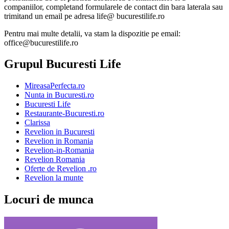
companiilor, completand formularele de contact din bara laterala sau
trimitand un email pe adresa life@ bucurestilife.ro
Pentru mai multe detalii, va stam la dispozitie pe email:
office@bucurestilife.ro
Grupul Bucuresti Life
MireasaPerfecta.ro
Nunta in Bucuresti.ro
Bucuresti Life
Restaurante-Bucuresti.ro
Clarissa
Revelion in Bucuresti
Revelion in Romania
Revelion-in-Romania
Revelion Romania
Oferte de Revelion .ro
Revelion la munte
Locuri de munca