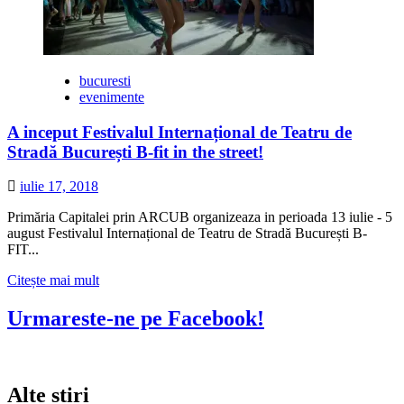
bucuresti
evenimente
A inceput Festivalul Internațional de Teatru de
Stradă București B-fit in the street!
iulie 17, 2018
Primăria Capitalei prin ARCUB organizeaza in perioada 13 iulie - 5
august Festivalul Internațional de Teatru de Stradă București B-
FIT...
Citește
Citește mai mult
mai
multe
Urmareste-ne pe Facebook!
despre
A
inceput
Festivalul
Alte stiri
Internațional