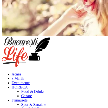
Meniu
principal
Acasa
8 Martie
Evenimente
HORECA
Food & Drinks
Cazare
Frumusete
Sport& Sanatate