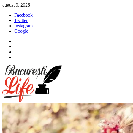
Sari
august 9, 2026
la
Facebook
conținut
Twitter
Instagram
Google
Facebook
Twitter
Instagram
Google