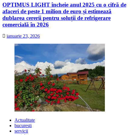
OPTIMUS LIGHT încheie anul 2025 cu o cifră de
afaceri de peste 1 milion de euro și estimează
dublarea cererii pentru soluții de refrigerare
comercială în 2026
ianuarie 23, 2026
Actualitate
bucuresti
servicii