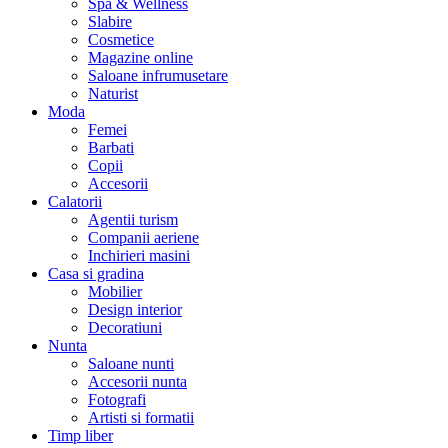
Spa & Wellness
Slabire
Cosmetice
Magazine online
Saloane infrumusetare
Naturist
Moda
Femei
Barbati
Copii
Accesorii
Calatorii
Agentii turism
Companii aeriene
Inchirieri masini
Casa si gradina
Mobilier
Design interior
Decoratiuni
Nunta
Saloane nunti
Accesorii nunta
Fotografi
Artisti si formatii
Timp liber