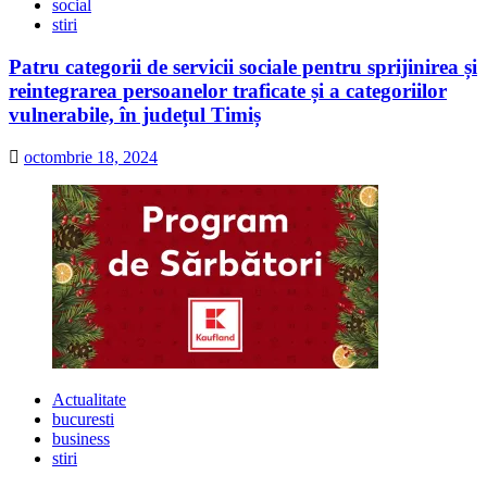
social
stiri
Patru categorii de servicii sociale pentru sprijinirea și
reintegrarea persoanelor traficate și a categoriilor
vulnerabile, în județul Timiș
octombrie 18, 2024
Actualitate
bucuresti
business
stiri