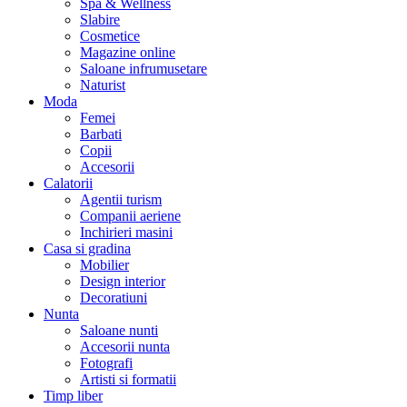
Spa & Wellness
Slabire
Cosmetice
Magazine online
Saloane infrumusetare
Naturist
Moda
Femei
Barbati
Copii
Accesorii
Calatorii
Agentii turism
Companii aeriene
Inchirieri masini
Casa si gradina
Mobilier
Design interior
Decoratiuni
Nunta
Saloane nunti
Accesorii nunta
Fotografi
Artisti si formatii
Timp liber