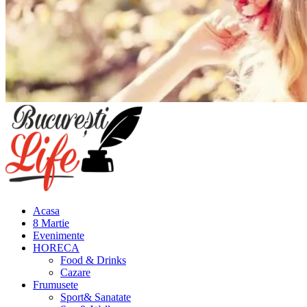
Meniu
principal
Acasa
8 Martie
Evenimente
HORECA
Food & Drinks
Cazare
Frumusete
Sport& Sanatate