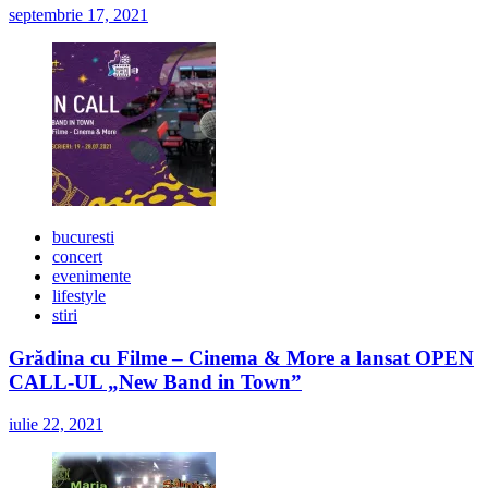
septembrie 17, 2021
bucuresti
concert
evenimente
lifestyle
stiri
Grădina cu Filme – Cinema & More a lansat OPEN
CALL-UL „New Band in Town”
iulie 22, 2021