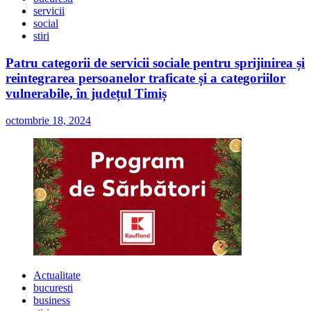
servicii
social
stiri
Patru categorii de servicii sociale pentru sprijinirea și
reintegrarea persoanelor traficate și a categoriilor
vulnerabile, în județul Timiș
octombrie 18, 2024
Actualitate
bucuresti
business