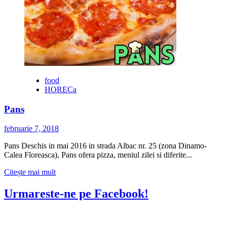
food
HORECa
Pans
februarie 7, 2018
Pans Deschis in mai 2016 in strada Albac nr. 25 (zona Dinamo-
Calea Floreasca), Pans ofera pizza, meniul zilei si diferite...
Citește
Citește mai mult
mai
multe
Urmareste-ne pe Facebook!
despre
Pans