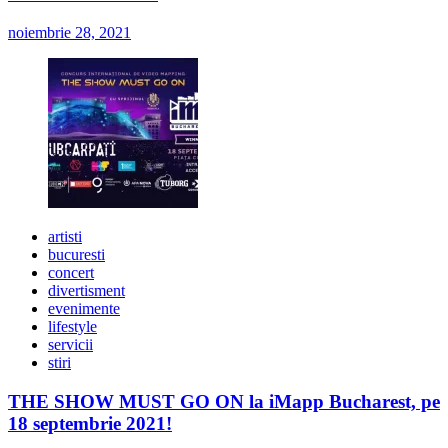
noiembrie 28, 2021
artisti
bucuresti
concert
divertisment
evenimente
lifestyle
servicii
stiri
THE SHOW MUST GO ON la iMapp Bucharest, pe
18 septembrie 2021!