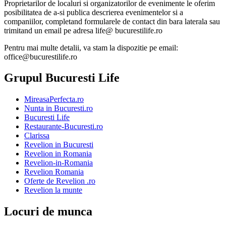
Proprietarilor de localuri si organizatorilor de evenimente le oferim
posibilitatea de a-si publica descrierea evenimentelor si a
companiilor, completand formularele de contact din bara laterala sau
trimitand un email pe adresa life@ bucurestilife.ro
Pentru mai multe detalii, va stam la dispozitie pe email:
office@bucurestilife.ro
Grupul Bucuresti Life
MireasaPerfecta.ro
Nunta in Bucuresti.ro
Bucuresti Life
Restaurante-Bucuresti.ro
Clarissa
Revelion in Bucuresti
Revelion in Romania
Revelion-in-Romania
Revelion Romania
Oferte de Revelion .ro
Revelion la munte
Locuri de munca