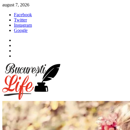
Sari
august 7, 2026
la
Facebook
conținut
Twitter
Instagram
Google
Facebook
Twitter
Instagram
Google