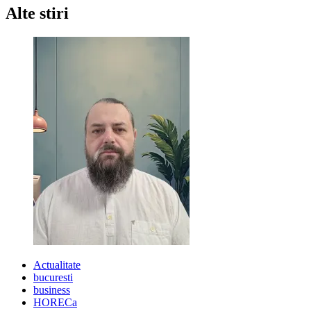
Alte stiri
Actualitate
bucuresti
business
HORECa