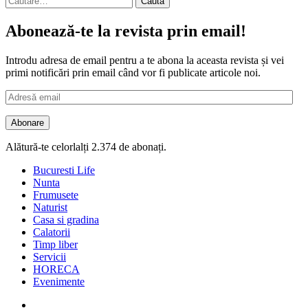
după:
Abonează-te la revista prin email!
Introdu adresa de email pentru a te abona la aceasta revista și vei
primi notificări prin email când vor fi publicate articole noi.
Adresă
email
Abonare
Alătură-te celorlalți 2.374 de abonați.
Bucuresti Life
Nunta
Frumusete
Naturist
Casa si gradina
Calatorii
Timp liber
Servicii
HORECA
Evenimente
Facebook