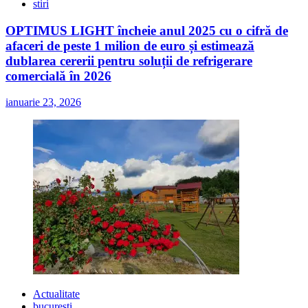
stiri
OPTIMUS LIGHT încheie anul 2025 cu o cifră de
afaceri de peste 1 milion de euro și estimează
dublarea cererii pentru soluții de refrigerare
comercială în 2026
ianuarie 23, 2026
Actualitate
bucuresti