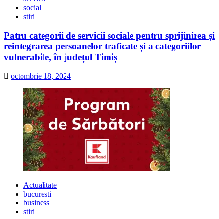
social
stiri
Patru categorii de servicii sociale pentru sprijinirea și
reintegrarea persoanelor traficate și a categoriilor
vulnerabile, în județul Timiș
octombrie 18, 2024
Actualitate
bucuresti
business
stiri