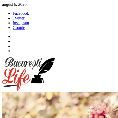
Sari
august 6, 2026
la
Facebook
conținut
Twitter
Instagram
Google
Facebook
Twitter
Instagram
Google