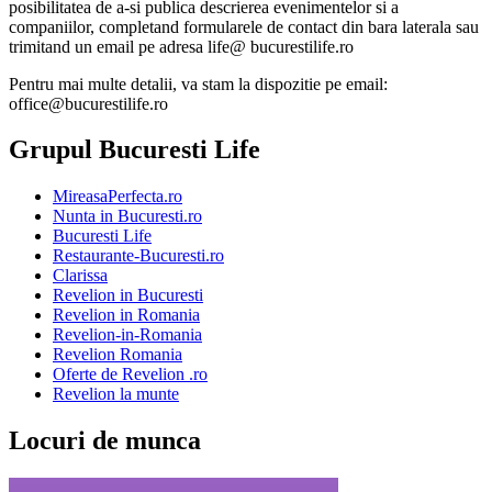
posibilitatea de a-si publica descrierea evenimentelor si a
companiilor, completand formularele de contact din bara laterala sau
trimitand un email pe adresa life@ bucurestilife.ro
Pentru mai multe detalii, va stam la dispozitie pe email:
office@bucurestilife.ro
Grupul Bucuresti Life
MireasaPerfecta.ro
Nunta in Bucuresti.ro
Bucuresti Life
Restaurante-Bucuresti.ro
Clarissa
Revelion in Bucuresti
Revelion in Romania
Revelion-in-Romania
Revelion Romania
Oferte de Revelion .ro
Revelion la munte
Locuri de munca