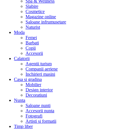
Spa & Wellness
Slabire
Cosmetice
Magazine online
Saloane infrumusetare
Naturist
Moda
Femei
Barbati
Copii
Accesorii
Calatorii
Agentii turism
Companii aeriene
Inchirieri masini
Casa si gradina
Mobilier
Design interior
Decoratiuni
Nunta
Saloane nunti
Accesorii nunta
Fotografi
Artisti si formatii
Timp liber