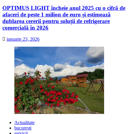
OPTIMUS LIGHT încheie anul 2025 cu o cifră de
afaceri de peste 1 milion de euro și estimează
dublarea cererii pentru soluții de refrigerare
comercială în 2026
ianuarie 23, 2026
Actualitate
bucuresti
servicii