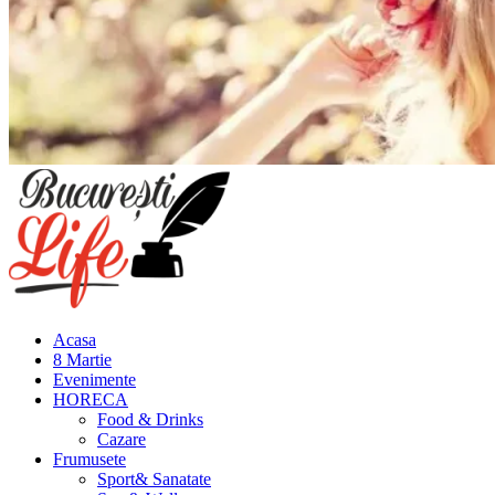
Meniu
principal
Acasa
8 Martie
Evenimente
HORECA
Food & Drinks
Cazare
Frumusete
Sport& Sanatate