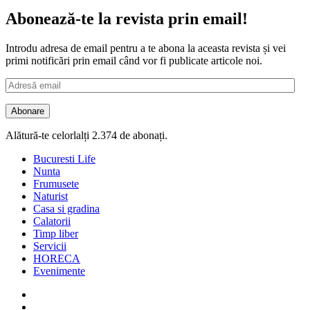
Abonează-te la revista prin email!
Introdu adresa de email pentru a te abona la aceasta revista și vei
primi notificări prin email când vor fi publicate articole noi.
Adresă
email
Abonare
Alătură-te celorlalți 2.374 de abonați.
Bucuresti Life
Nunta
Frumusete
Naturist
Casa si gradina
Calatorii
Timp liber
Servicii
HORECA
Evenimente
Facebook
Twitter