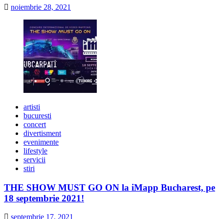
noiembrie 28, 2021
artisti
bucuresti
concert
divertisment
evenimente
lifestyle
servicii
stiri
THE SHOW MUST GO ON la iMapp Bucharest, pe
18 septembrie 2021!
septembrie 17, 2021