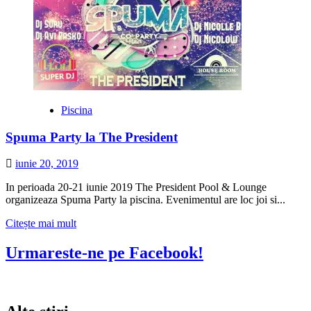
Piscina
Spuma Party la The President
iunie 20, 2019
In perioada 20-21 iunie 2019 The President Pool & Lounge
organizeaza Spuma Party la piscina. Evenimentul are loc joi si...
Citește
Citește mai mult
mai
multe
Urmareste-ne pe Facebook!
despre
Spuma
Party
la
The