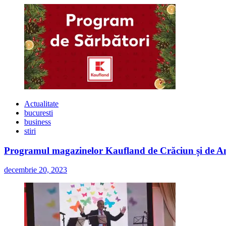
Actualitate
bucuresti
business
stiri
Programul magazinelor Kaufland de Crăciun și de A
decembrie 20, 2023