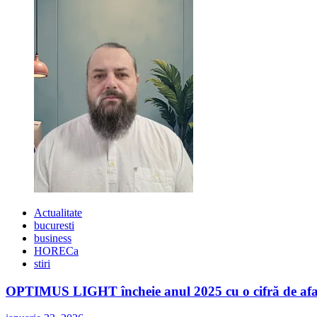
a
lansat
OPEN
CALL-
UL
„New
Band
in
Town”
Actualitate
bucuresti
business
HORECa
stiri
OPTIMUS LIGHT încheie anul 2025 cu o cifră de afaceri