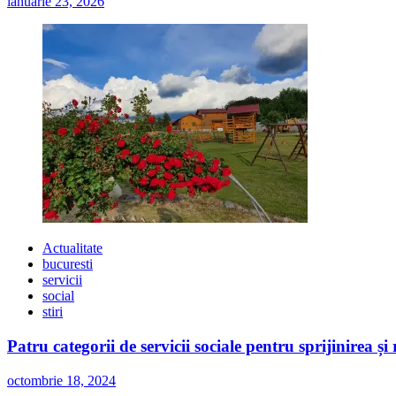
ianuarie 23, 2026
Actualitate
bucuresti
servicii
social
stiri
Patru categorii de servicii sociale pentru sprijinirea și
octombrie 18, 2024