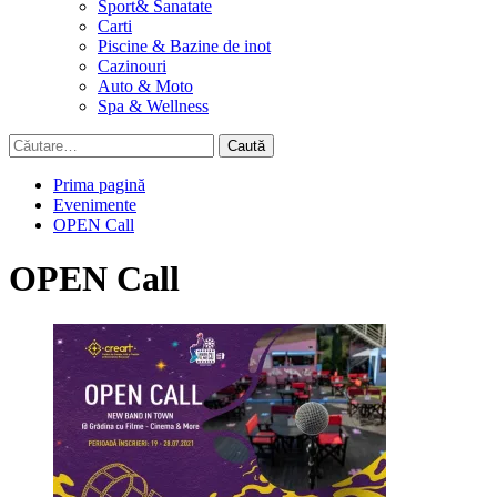
Sport& Sanatate
Carti
Piscine & Bazine de inot
Cazinouri
Auto & Moto
Spa & Wellness
Caută
după:
Prima pagină
Evenimente
OPEN Call
OPEN Call