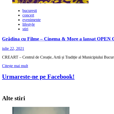
bucuresti
concert
evenimente
lifestyle
stiri
Grădina cu Filme – Cinema & More a lansat OPE
iulie 22, 2021
CREART – Centrul de Creație, Artă și Tradiție al Municipiului Bucureșt
Citește
Citește mai mult
mai
multe
Urmareste-ne pe Facebook!
despre
Grădina
cu
Filme
Alte stiri
–
Cinema
&
More