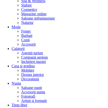
Spa & Wellness
Slabire
Cosmetice
Magazine online
Saloane infrumusetare
Naturist
Moda
Femei
Barbati
Copii
Accesorii
Calatorii
Agentii turism
Companii aeriene
Inchirieri masini
Casa si gradina
Mobilier
Design interior
Decoratiuni
Nunta
Saloane nunti
Accesorii nunta
Fotografi
Artisti si formatii
Timp liber