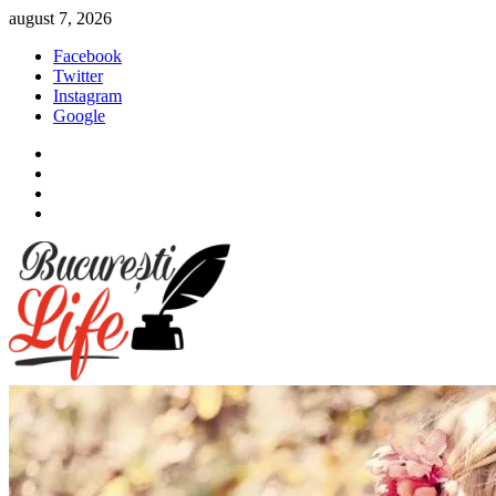
Sari
august 7, 2026
la
Facebook
conținut
Twitter
Instagram
Google
Facebook
Twitter
Instagram
Google