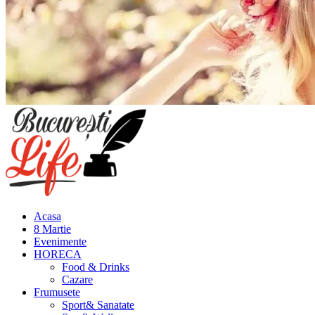
Meniu
principal
Acasa
8 Martie
Evenimente
HORECA
Food & Drinks
Cazare
Frumusete
Sport& Sanatate