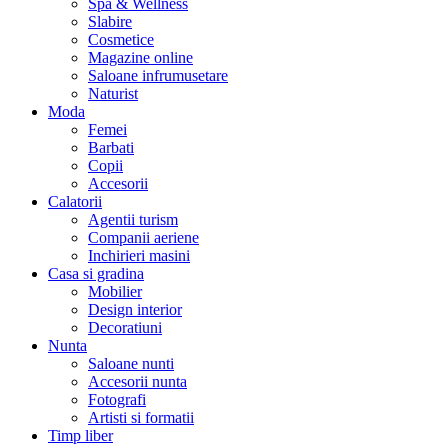
Spa & Wellness
Slabire
Cosmetice
Magazine online
Saloane infrumusetare
Naturist
Moda
Femei
Barbati
Copii
Accesorii
Calatorii
Agentii turism
Companii aeriene
Inchirieri masini
Casa si gradina
Mobilier
Design interior
Decoratiuni
Nunta
Saloane nunti
Accesorii nunta
Fotografi
Artisti si formatii
Timp liber