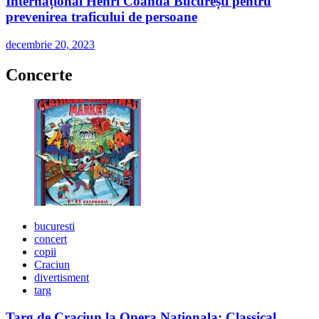
Internațional Henri Coandă București pentru
prevenirea traficului de persoane
decembrie 20, 2023
Concerte
bucuresti
concert
copii
Craciun
divertisment
targ
Targ de Craciun la Opera Nationala: Classical