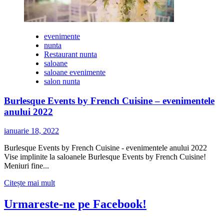
evenimente
nunta
Restaurant nunta
saloane
saloane evenimente
salon nunta
Burlesque Events by French Cuisine – evenimentele
anului 2022
ianuarie 18, 2022
Burlesque Events by French Cuisine - evenimentele anului 2022
Vise implinite la saloanele Burlesque Events by French Cuisine!
Meniuri fine...
Citește
Citește mai mult
mai
multe
Urmareste-ne pe Facebook!
despre
Burlesque