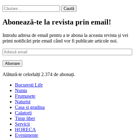
Caută
după:
Abonează-te la revista prin email!
Introdu adresa de email pentru a te abona la aceasta revista și vei
primi notificări prin email când vor fi publicate articole noi.
Adresă
email
Abonare
Alătură-te celorlalți 2.374 de abonați.
Bucuresti Life
Nunta
Frumusete
Naturist
Casa si gradina
Calatorii
Timp liber
Servicii
HORECA
Evenimente