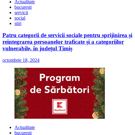
Actualitate
bucuresti
servicii
social
stiri
Patru categorii de servicii sociale pentru sprijinirea și
reintegrarea persoanelor traficate și a categoriilor
vulnerabile, în județul Timiș
octombrie 18, 2024
Actualitate
bucuresti