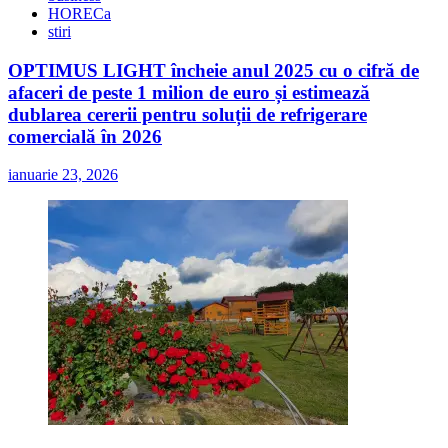
HORECa
stiri
OPTIMUS LIGHT încheie anul 2025 cu o cifră de
afaceri de peste 1 milion de euro și estimează
dublarea cererii pentru soluții de refrigerare
comercială în 2026
ianuarie 23, 2026