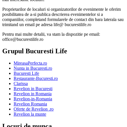
Proprietarilor de localuri si organizatorilor de evenimente le oferim
posibilitatea de a-si publica descrierea evenimentelor si a
companiilor, completand formularele de contact din bara laterala sau
trimitand un email pe adresa life@ bucurestilife.ro
Pentru mai multe detalii, va stam la dispozitie pe email:
office@bucurestilife.ro
Grupul Bucuresti Life
MireasaPerfecta.ro
Nunta in Bucuresti.ro
Bucuresti Life
Restaurante-Bucuresti.ro
Clarissa
Revelion in Bucuresti
Revelion in Romania
Revelion-in-Romania
Revelion Romania
Oferte de Revelion .ro
Revelion la munte
Locuri de munca