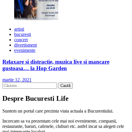
artisti
bucuresti
concert
divertisment
evenimente
Relaxare si distractie, muzica live si mancare
gustoasa… la Hop Garden
martie 12, 2021
Caută
după:
Despre Bucuresti Life
Suntem un portal care prezinta viata actuala a Bucurestiului.
Incercam sa va prezentam cele mai noi evenimente, companii,
restaurante, baruri, cafenele, cluburi etc. astfel incat sa alegeti cele
mai interesante localuri.