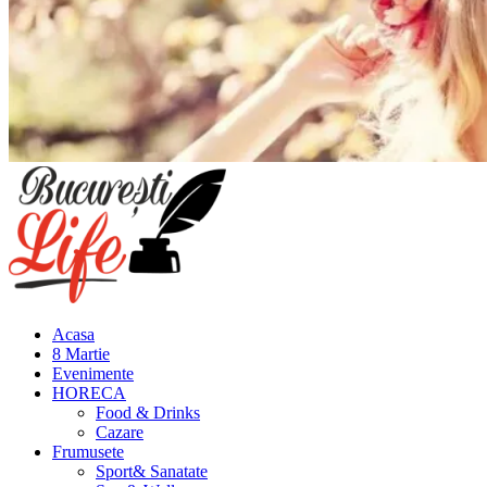
Meniu
principal
Acasa
8 Martie
Evenimente
HORECA
Food & Drinks
Cazare
Frumusete
Sport& Sanatate