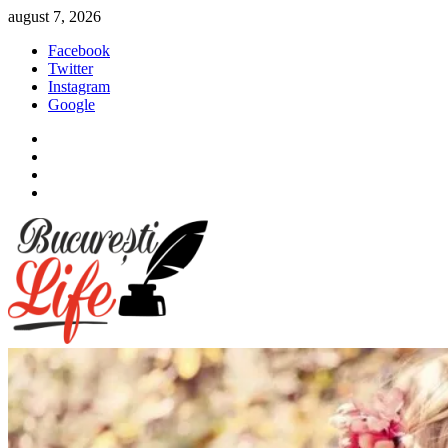
Sari
august 7, 2026
la
Facebook
conținut
Twitter
Instagram
Google
Facebook
Twitter
Instagram
Google