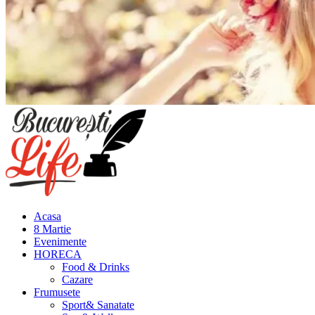
Meniu
principal
Acasa
8 Martie
Evenimente
HORECA
Food & Drinks
Cazare
Frumusete
Sport& Sanatate