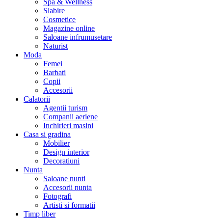
Spa & Wellness
Slabire
Cosmetice
Magazine online
Saloane infrumusetare
Naturist
Moda
Femei
Barbati
Copii
Accesorii
Calatorii
Agentii turism
Companii aeriene
Inchirieri masini
Casa si gradina
Mobilier
Design interior
Decoratiuni
Nunta
Saloane nunti
Accesorii nunta
Fotografi
Artisti si formatii
Timp liber