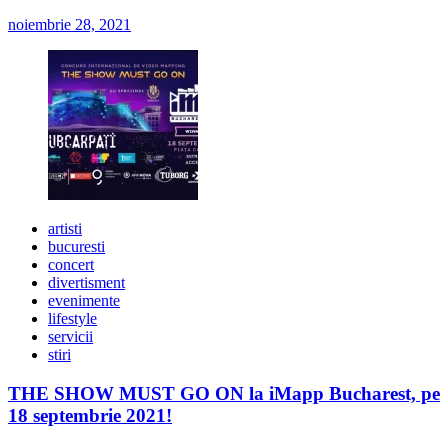
noiembrie 28, 2021
artisti
bucuresti
concert
divertisment
evenimente
lifestyle
servicii
stiri
THE SHOW MUST GO ON la iMapp Bucharest, pe
18 septembrie 2021!