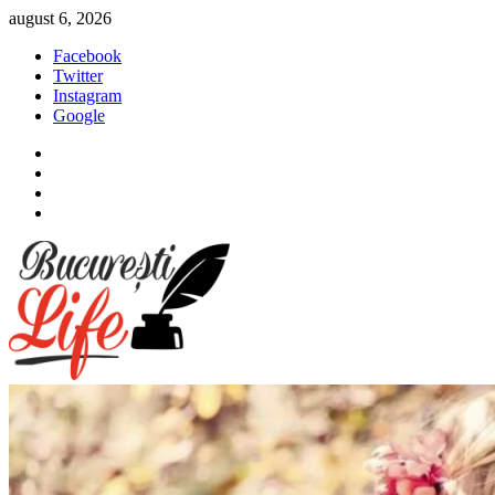
Sari
august 6, 2026
la
Facebook
conținut
Twitter
Instagram
Google
Facebook
Twitter
Instagram
Google