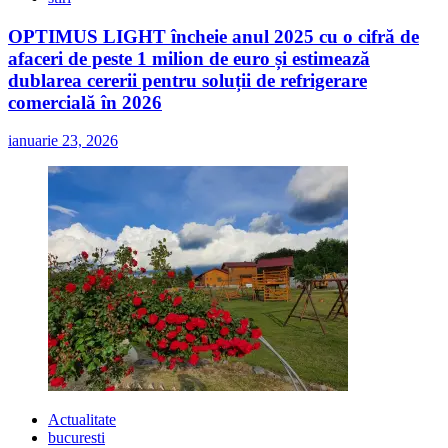
OPTIMUS LIGHT încheie anul 2025 cu o cifră de
afaceri de peste 1 milion de euro și estimează
dublarea cererii pentru soluții de refrigerare
comercială în 2026
ianuarie 23, 2026
Actualitate
bucuresti