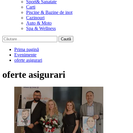
Sport& Sanatate
Carti
Piscine & Bazine de inot
Cazinouri
Auto & Moto
Spa & Wellness
Caută
după:
Prima pagină
Evenimente
oferte asigurari
oferte asigurari