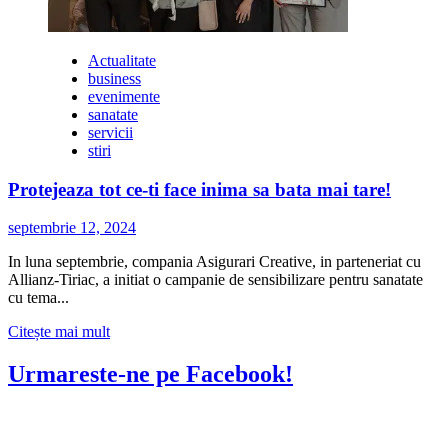
Actualitate
business
evenimente
sanatate
servicii
stiri
Protejeaza tot ce-ti face inima sa bata mai tare!
septembrie 12, 2024
In luna septembrie, compania Asigurari Creative, in parteneriat cu
Allianz-Tiriac, a initiat o campanie de sensibilizare pentru sanatate
cu tema...
Citește
Citește mai mult
mai
multe
Urmareste-ne pe Facebook!
despre
Protejeaza
tot
ce-