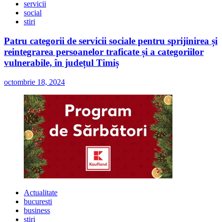
servicii
social
stiri
Patru categorii de servicii sociale pentru sprijinirea și
reintegrarea persoanelor traficate și a categoriilor
vulnerabile, în județul Timiș
octombrie 18, 2024
Actualitate
bucuresti
business
stiri