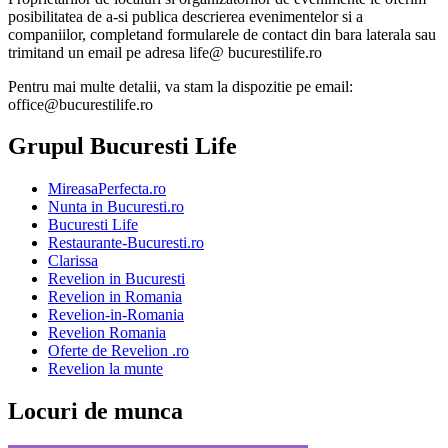
posibilitatea de a-si publica descrierea evenimentelor si a
companiilor, completand formularele de contact din bara laterala sau
trimitand un email pe adresa life@ bucurestilife.ro
Pentru mai multe detalii, va stam la dispozitie pe email:
office@bucurestilife.ro
Grupul Bucuresti Life
MireasaPerfecta.ro
Nunta in Bucuresti.ro
Bucuresti Life
Restaurante-Bucuresti.ro
Clarissa
Revelion in Bucuresti
Revelion in Romania
Revelion-in-Romania
Revelion Romania
Oferte de Revelion .ro
Revelion la munte
Locuri de munca