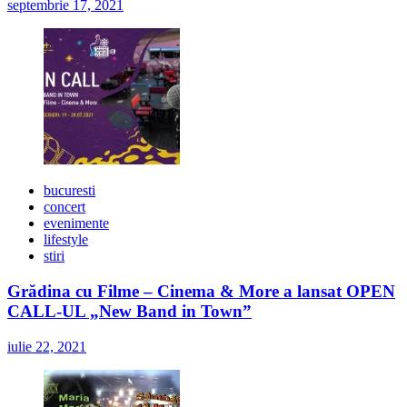
septembrie 17, 2021
bucuresti
concert
evenimente
lifestyle
stiri
Grădina cu Filme – Cinema & More a lansat OPEN
CALL-UL „New Band in Town”
iulie 22, 2021