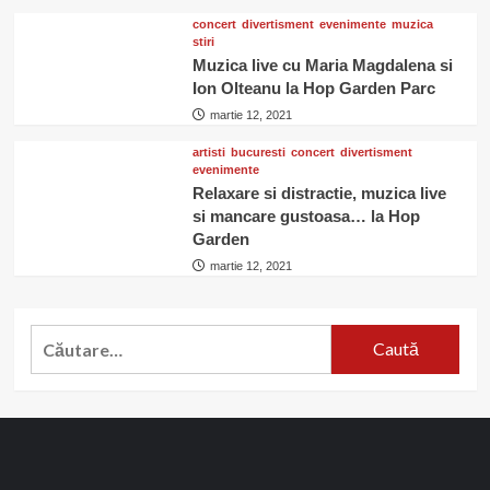
concert
divertisment
evenimente
muzica
stiri
Muzica live cu Maria Magdalena si
Ion Olteanu la Hop Garden Parc
martie 12, 2021
artisti
bucuresti
concert
divertisment
evenimente
Relaxare si distractie, muzica live
si mancare gustoasa… la Hop
Garden
martie 12, 2021
Caută
după: