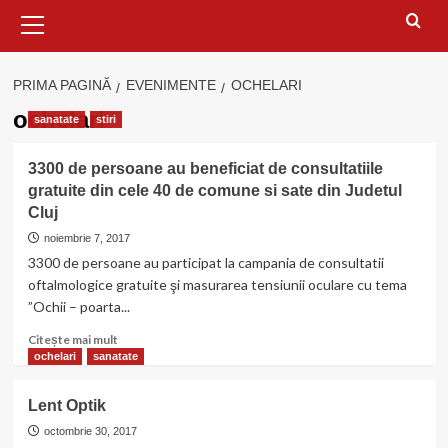
Meniu
principal
PRIMA PAGINĂ
EVENIMENTE
OCHELARI
ochelari
sanatate
stiri
3300 de persoane au beneficiat de consultatiile
gratuite din cele 40 de comune si sate din Judetul
Cluj
noiembrie 7, 2017
3300 de persoane au participat la campania de consultatii
oftalmologice gratuite şi masurarea tensiunii oculare cu tema
”Ochii – poarta...
Citește
Citește mai mult
mai
ochelari
sanatate
multe
despre
Lent Optik
3300
de
octombrie 30, 2017