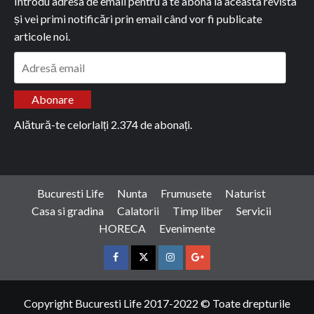
Introdu adresa de email pentru a te abona la aceasta revista
și vei primi notificări prin email când vor fi publicate
articole noi.
Adresă
email
Abonare
Alătură-te celorlalți 2.374 de abonați.
Bucuresti Life
Nunta
Frumusete
Naturist
Casa si gradina
Calatorii
Timp liber
Servicii
HORECA
Evenimente
Facebook
Twitter
Instagram
Google
Copyright Bucuresti Life 2017-2022 © Toate drepturile