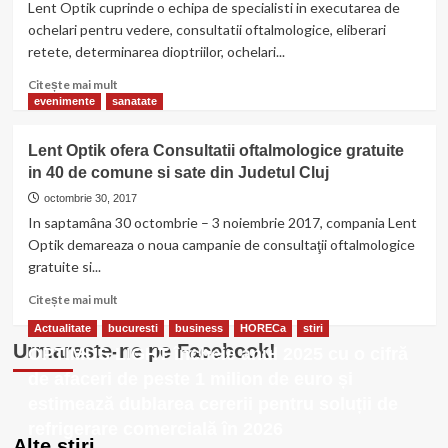
persoane
Lent Optik cuprinde o echipa de specialisti in executarea de
au
ochelari pentru vedere, consultatii oftalmologice, eliberari
beneficiat
retete, determinarea dioptriilor, ochelari...
de
consultatiile
Citește
Citește mai mult
gratuite
mai
evenimente
sanatate
din
multe
cele
despre
Lent Optik ofera Consultatii oftalmologice gratuite
40
Lent
in 40 de comune si sate din Judetul Cluj
de
Optik
comune
octombrie 30, 2017
si
In saptamâna 30 octombrie – 3 noiembrie 2017, compania Lent
sate
Optik demareaza o noua campanie de consultaţii oftalmologice
din
gratuite si...
Judetul
Cluj
Citește
Citește mai mult
mai
Actualitate
bucuresti
business
HORECa
stiri
multe
Urmareste-ne pe Facebook!
OPTIMUS LIGHT încheie anul 2025 cu o cifră
despre
Lent
de afaceri de peste 1 milion de euro și
Optik
estimează dublarea cererii pentru soluții de
ofera
refrigerare comercială în 2026
Consultatii
Alte stiri