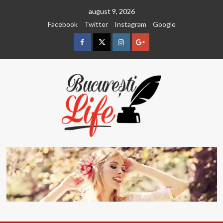
Sari
august 9, 2026
la
Facebook
Twitter
Instagram
Google
conținut
Facebook
Twitter
Instagram
Google