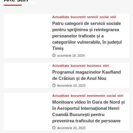
oftalmologice
ianuarie 23, 2026
gratuite
in
40
Actualitate
bucuresti
servicii
social
stiri
de
Patru categorii de servicii sociale
comune
pentru sprijinirea și reintegrarea
si
persoanelor traficate și a
sate
categoriilor vulnerabile, în județul
din
Timiș
Judetul
octombrie 18, 2024
Cluj
Actualitate
bucuresti
business
stiri
Programul magazinelor Kaufland
de Crăciun și de Anul Nou
decembrie 20, 2023
Actualitate
bucuresti
evenimente
social
stiri
Monitoare video în Gara de Nord și
în Aeroportul Internațional Henri
Coandă București pentru
prevenirea traficului de persoane
decembrie 20, 2023