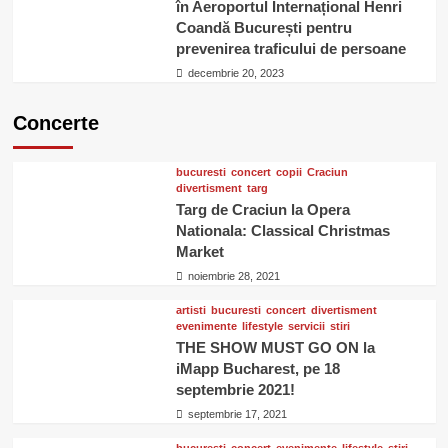
în Aeroportul Internațional Henri
Coandă București pentru
prevenirea traficului de persoane
decembrie 20, 2023
Concerte
bucuresti
concert
copii
Craciun
divertisment
targ
Targ de Craciun la Opera
Nationala: Classical Christmas
Market
noiembrie 28, 2021
artisti
bucuresti
concert
divertisment
evenimente
lifestyle
servicii
stiri
THE SHOW MUST GO ON la
iMapp Bucharest, pe 18
septembrie 2021!
septembrie 17, 2021
bucuresti
concert
evenimente
lifestyle
stiri