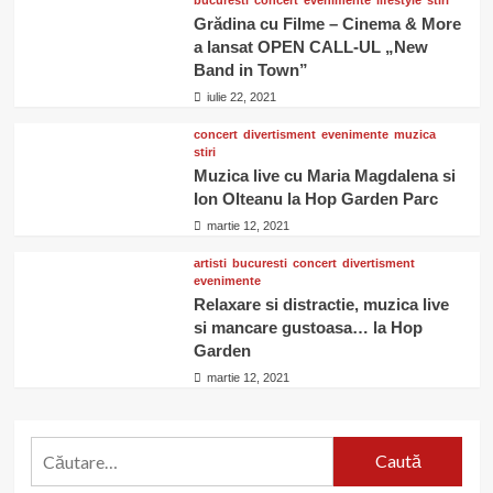
Grădina cu Filme – Cinema & More
a lansat OPEN CALL-UL „New
Band in Town”
iulie 22, 2021
concert
divertisment
evenimente
muzica
stiri
Muzica live cu Maria Magdalena si
Ion Olteanu la Hop Garden Parc
martie 12, 2021
artisti
bucuresti
concert
divertisment
evenimente
Relaxare si distractie, muzica live
si mancare gustoasa… la Hop
Garden
martie 12, 2021
Caută
după: