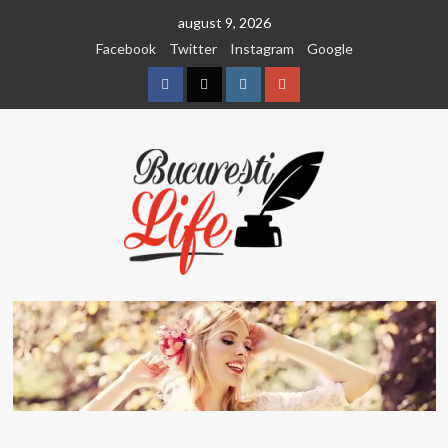
Sari
august 9, 2026
la
Facebook
Twitter
Instagram
Google
conținut
Facebook
Twitter
Instagram
Google