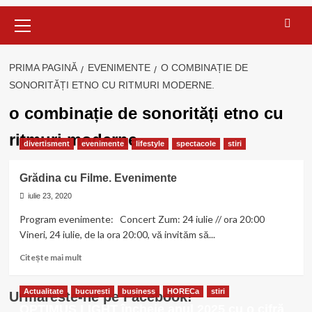
Meniu
principal
PRIMA PAGINĂ
EVENIMENTE
O COMBINAȚIE DE
SONORITĂȚI ETNO CU RITMURI MODERNE.
o combinație de sonorități etno cu
ritmuri moderne.
divertisment
evenimente
lifestyle
spectacole
stiri
Grădina cu Filme. Evenimente
iulie 23, 2020
Program evenimente: Concert Zum: 24 iulie // ora 20:00
Vineri, 24 iulie, de la ora 20:00, vă invităm să...
Citește
Citește mai mult
mai
multe
Actualitate
bucuresti
business
HORECa
stiri
Urmareste-ne pe Facebook!
despre
OPTIMUS LIGHT încheie anul 2025 cu o cifră
Grădina