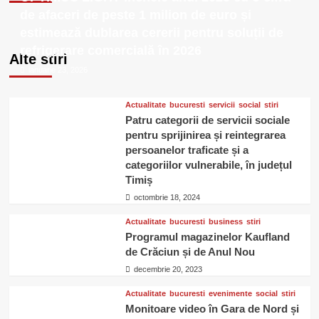
cu
de afaceri de peste 1 milion de euro și
Filme.
estimează dublarea cererii pentru soluții de
Evenimente
refrigerare comercială în 2026
Alte stiri
ianuarie 23, 2026
Actualitate
bucuresti
servicii
social
stiri
Patru categorii de servicii sociale
pentru sprijinirea și reintegrarea
persoanelor traficate și a
categoriilor vulnerabile, în județul
Timiș
octombrie 18, 2024
Actualitate
bucuresti
business
stiri
Programul magazinelor Kaufland
de Crăciun și de Anul Nou
decembrie 20, 2023
Actualitate
bucuresti
evenimente
social
stiri
Monitoare video în Gara de Nord și