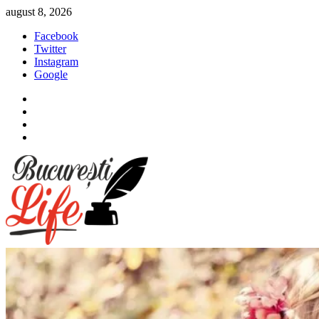
Sari
august 8, 2026
la
Facebook
conținut
Twitter
Instagram
Google
Facebook
Twitter
Instagram
Google