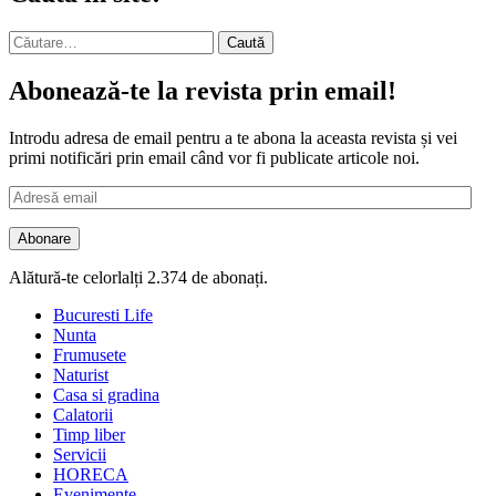
Caută
după:
Abonează-te la revista prin email!
Introdu adresa de email pentru a te abona la aceasta revista și vei
primi notificări prin email când vor fi publicate articole noi.
Adresă
email
Abonare
Alătură-te celorlalți 2.374 de abonați.
Bucuresti Life
Nunta
Frumusete
Naturist
Casa si gradina
Calatorii
Timp liber
Servicii
HORECA
Evenimente