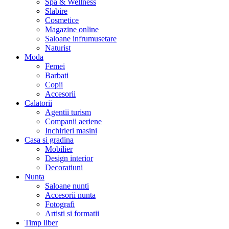
Spa & Wellness
Slabire
Cosmetice
Magazine online
Saloane infrumusetare
Naturist
Moda
Femei
Barbati
Copii
Accesorii
Calatorii
Agentii turism
Companii aeriene
Inchirieri masini
Casa si gradina
Mobilier
Design interior
Decoratiuni
Nunta
Saloane nunti
Accesorii nunta
Fotografi
Artisti si formatii
Timp liber