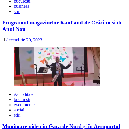
bucuresti
business
stiri
Programul magazinelor Kaufland de Crăciun și de
Anul Nou
decembrie 20, 2023
Actualitate
bucuresti
evenimente
social
stiri
Monitoare video în Gara de Nord și în Aeroportul