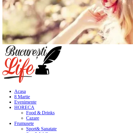
Meniu
principal
Acasa
8 Martie
Evenimente
HORECA
Food & Drinks
Cazare
Frumusete
Sport& Sanatate