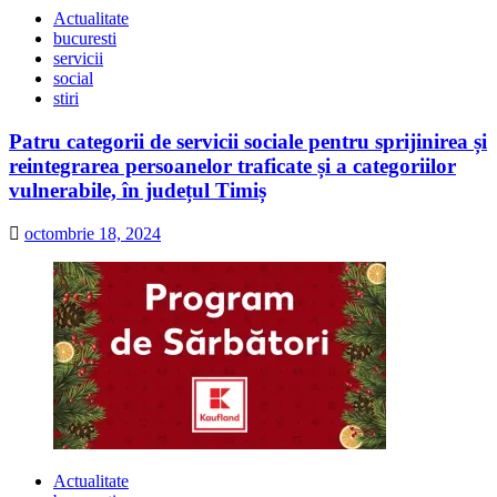
Actualitate
bucuresti
servicii
social
stiri
Patru categorii de servicii sociale pentru sprijinirea și
reintegrarea persoanelor traficate și a categoriilor
vulnerabile, în județul Timiș
octombrie 18, 2024
Actualitate