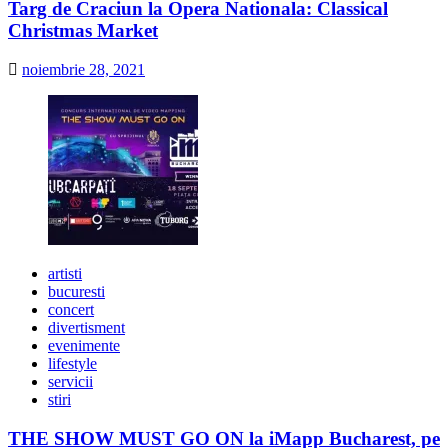
Targ de Craciun la Opera Nationala: Classical
Christmas Market
noiembrie 28, 2021
artisti
bucuresti
concert
divertisment
evenimente
lifestyle
servicii
stiri
THE SHOW MUST GO ON la iMapp Bucharest, pe