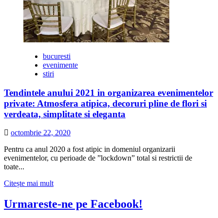
bucuresti
evenimente
stiri
Tendintele anului 2021 in organizarea evenimentelor
private: Atmosfera atipica, decoruri pline de flori si
verdeata, simplitate si eleganta
octombrie 22, 2020
Pentru ca anul 2020 a fost atipic in domeniul organizarii
evenimentelor, cu perioade de ”lockdown” total si restrictii de
toate...
Citește
Citește mai mult
mai
multe
Urmareste-ne pe Facebook!
despre
Tendintele