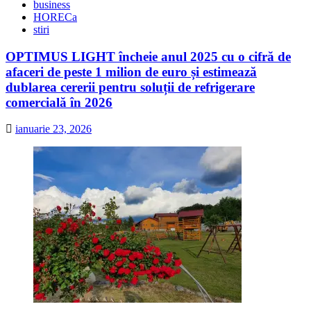
business
HORECa
stiri
OPTIMUS LIGHT încheie anul 2025 cu o cifră de
afaceri de peste 1 milion de euro și estimează
dublarea cererii pentru soluții de refrigerare
comercială în 2026
ianuarie 23, 2026