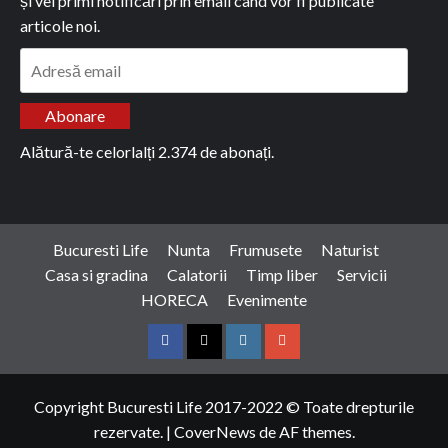
și vei primi notificări prin email când vor fi publicate
articole noi.
Adresă
email
Abonare
Alătură-te celorlalți 2.374 de abonați.
Bucuresti Life
Nunta
Frumusete
Naturist
Casa si gradina
Calatorii
Timp liber
Servicii
HORECA
Evenimente
Facebook
Twitter
Instagram
Google
Copyright Bucuresti Life 2017-2022 © Toate drepturile
rezervate.
|
CoverNews
de AF themes.