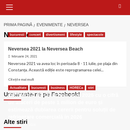
Meniu
principal
PRIMA PAGINĂ
EVENIMENTE
NEVERSEA
Neversea
bucuresti
concert
divertisment
lifestyle
spectacole
Neversea 2021 la Neversea Beach
februarie 24, 2021
Neversea 2021 va avea loc în perioada 8 - 11 iulie, pe plaja din
Constanța. Această ediție este reprogramarea celei...
Citește
Citește mai mult
mai
Actualitate
bucuresti
business
HORECa
stiri
multe
Urmareste-ne pe Facebook!
OPTIMUS LIGHT încheie anul 2025 cu o cifră
despre
Neversea
de afaceri de peste 1 milion de euro și
2021
estimează dublarea cererii pentru soluții de
la
refrigerare comercială în 2026
Neversea
Alte stiri
Beach
ianuarie 23, 2026