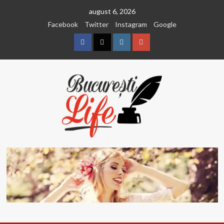
Sari
august 6, 2026
la
Facebook
Twitter
Instagram
Google
conținut
Facebook
Twitter
Instagram
Google