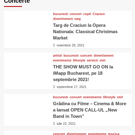
Concerte
bucuresti
concert
copii
Craciun
divertisment
targ
Targ de Craciun la Opera
Nationala: Classical Christmas
Market
noiembrie 28, 2021
artisti
bucuresti
concert
divertisment
evenimente
lifestyle
servicii
stiri
THE SHOW MUST GO ON la
iMapp Bucharest, pe 18
septembrie 2021!
septembrie 17, 2021
bucuresti
concert
evenimente
lifestyle
stiri
Grădina cu Filme – Cinema & More
a lansat OPEN CALL-UL „New
Band in Town”
iulie 22, 2021
concert
divertisment
evenimente
muzica