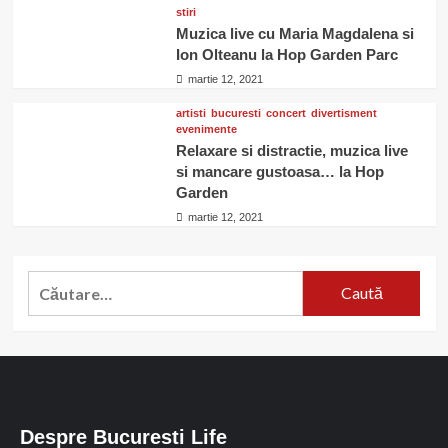
stiri
Muzica live cu Maria Magdalena si
Ion Olteanu la Hop Garden Parc
martie 12, 2021
artisti
bucuresti
concert
divertisment
evenimente
Relaxare si distractie, muzica live
si mancare gustoasa… la Hop
Garden
martie 12, 2021
Caută
după:
Despre Bucuresti Life