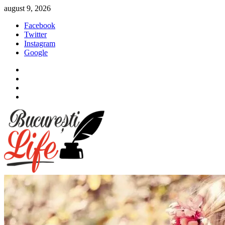
Sari
august 9, 2026
la
Facebook
conținut
Twitter
Instagram
Google
Facebook
Twitter
Instagram
Google