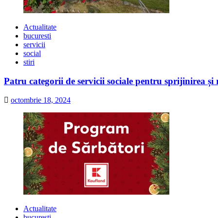
Actualitate
bucuresti
servicii
social
stiri
Patru categorii de servicii sociale pentru sprijinirea și
octombrie 18, 2024
Actualitate
bucuresti