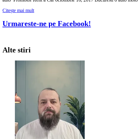
Citește
Citește mai mult
mai
multe
Urmareste-ne pe Facebook!
despre
Auto
&
Moto
Alte stiri