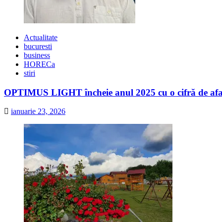
Actualitate
bucuresti
business
HORECa
stiri
OPTIMUS LIGHT încheie anul 2025 cu o cifră de afaceri
ianuarie 23, 2026