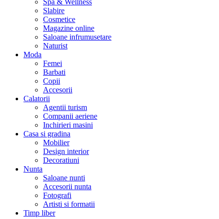
Spa & Wellness
Slabire
Cosmetice
Magazine online
Saloane infrumusetare
Naturist
Moda
Femei
Barbati
Copii
Accesorii
Calatorii
Agentii turism
Companii aeriene
Inchirieri masini
Casa si gradina
Mobilier
Design interior
Decoratiuni
Nunta
Saloane nunti
Accesorii nunta
Fotografi
Artisti si formatii
Timp liber