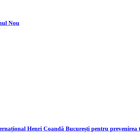
nul Nou
ernațional Henri Coandă București pentru prevenirea t