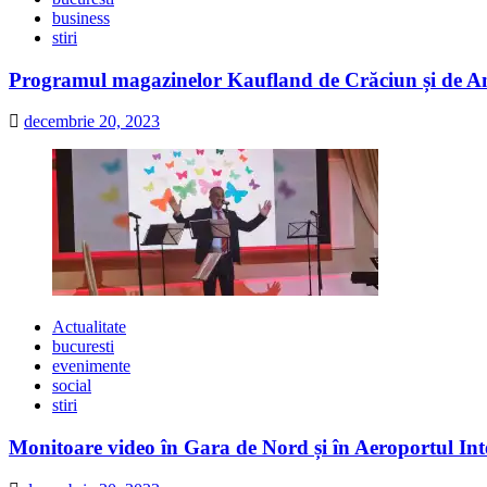
business
stiri
Programul magazinelor Kaufland de Crăciun și de A
decembrie 20, 2023
Actualitate
bucuresti
evenimente
social
stiri
Monitoare video în Gara de Nord și în Aeroportul Int