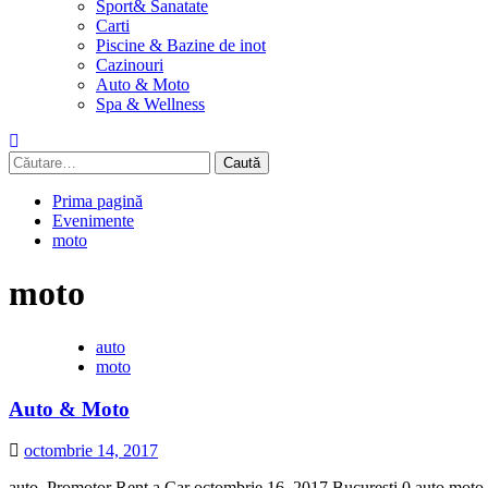
Sport& Sanatate
Carti
Piscine & Bazine de inot
Cazinouri
Auto & Moto
Spa & Wellness
Caută
după:
Prima pagină
Evenimente
moto
moto
auto
moto
Auto & Moto
octombrie 14, 2017
auto Promotor Rent a Car octombrie 16, 2017 Bucuresti 0 auto mot