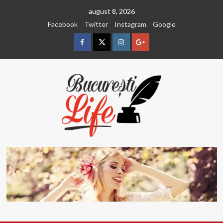
Sari
august 8, 2026
la
Facebook
Twitter
Instagram
Google
conținut
Facebook
Twitter
Instagram
Google