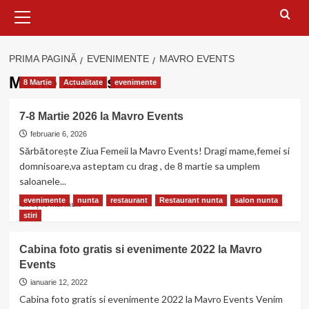
Meniu
principal
PRIMA PAGINĂ
EVENIMENTE
MAVRO EVENTS
Mavro Events
8 Martie
Actualitate
evenimente
7-8 Martie 2026 la Mavro Events
februarie 6, 2026
Sărbătorește Ziua Femeii la Mavro Events! Dragi mame,femei si
domnisoare,va asteptam cu drag , de 8 martie sa umplem
saloanele...
evenimente
nunta
restaurant
Restaurant nunta
salon nunta
Citește
Citește mai mult
mai
stiri
multe
despre
Cabina foto gratis si evenimente 2022 la Mavro
7-
Events
8
Martie
ianuarie 12, 2022
2026
Cabina foto gratis si evenimente 2022 la Mavro Events Venim
la