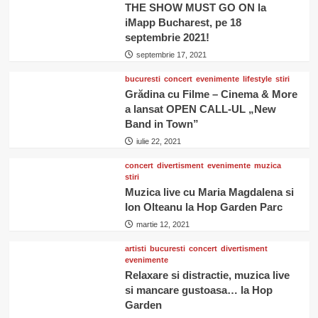
THE SHOW MUST GO ON la
iMapp Bucharest, pe 18
septembrie 2021!
septembrie 17, 2021
bucuresti
concert
evenimente
lifestyle
stiri
Grădina cu Filme – Cinema & More
a lansat OPEN CALL-UL „New
Band in Town”
iulie 22, 2021
concert
divertisment
evenimente
muzica
stiri
Muzica live cu Maria Magdalena si
Ion Olteanu la Hop Garden Parc
martie 12, 2021
artisti
bucuresti
concert
divertisment
evenimente
Relaxare si distractie, muzica live
si mancare gustoasa… la Hop
Garden