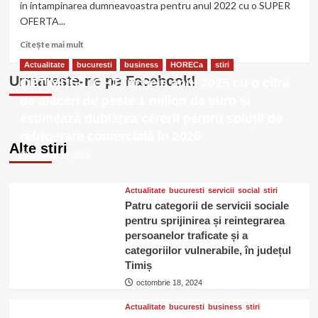
in intampinarea dumneavoastra pentru anul 2022 cu o SUPER
Mavro
OFERTA...
Events
Citește
Citește mai mult
mai
Actualitate
bucuresti
business
HORECa
stiri
multe
Urmareste-ne pe Facebook!
OPTIMUS LIGHT încheie anul 2025 cu o cifră
despre
Cabina
de afaceri de peste 1 milion de euro și
foto
estimează dublarea cererii pentru soluții de
gratis
refrigerare comercială în 2026
si
Alte stiri
evenimente
ianuarie 23, 2026
2022
la
Mavro
Actualitate
bucuresti
servicii
social
stiri
Events
Patru categorii de servicii sociale
pentru sprijinirea și reintegrarea
persoanelor traficate și a
categoriilor vulnerabile, în județul
Timiș
octombrie 18, 2024
Actualitate
bucuresti
business
stiri