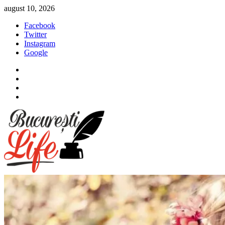
Sari
august 10, 2026
la
Facebook
conținut
Twitter
Instagram
Google
Facebook
Twitter
Instagram
Google