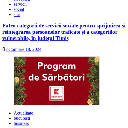
servicii
social
stiri
Patru categorii de servicii sociale pentru sprijinirea și
reintegrarea persoanelor traficate și a categoriilor
vulnerabile, în județul Timiș
octombrie 18, 2024
Actualitate
bucuresti
business