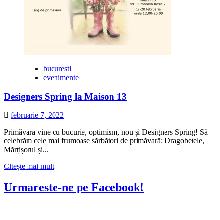
bucuresti
evenimente
Designers Spring la Maison 13
februarie 7, 2022
Primăvara vine cu bucurie, optimism, nou și Designers Spring! Să
celebrăm cele mai frumoase sărbători de primăvară: Dragobetele,
Mărțișorul și...
Citește
Citește mai mult
mai
multe
Urmareste-ne pe Facebook!
despre
Designers
Spring
la