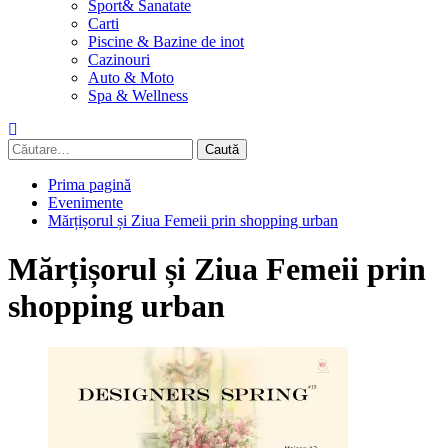
Sport& Sanatate
Carti
Piscine & Bazine de inot
Cazinouri
Auto & Moto
Spa & Wellness
Caută
după:
Prima pagină
Evenimente
Mărțișorul și Ziua Femeii prin shopping urban
Mărțișorul și Ziua Femeii prin
shopping urban