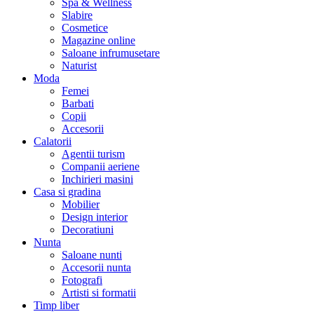
Spa & Wellness
Slabire
Cosmetice
Magazine online
Saloane infrumusetare
Naturist
Moda
Femei
Barbati
Copii
Accesorii
Calatorii
Agentii turism
Companii aeriene
Inchirieri masini
Casa si gradina
Mobilier
Design interior
Decoratiuni
Nunta
Saloane nunti
Accesorii nunta
Fotografi
Artisti si formatii
Timp liber