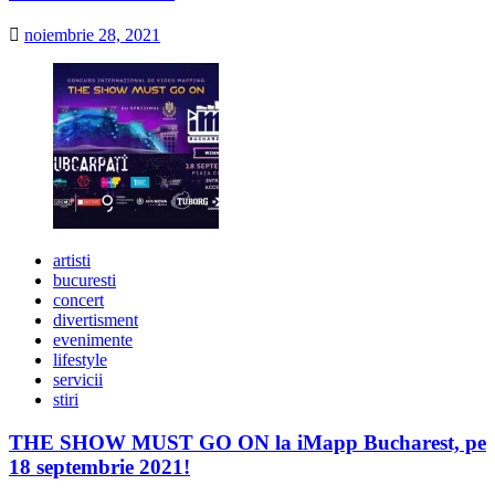
noiembrie 28, 2021
artisti
bucuresti
concert
divertisment
evenimente
lifestyle
servicii
stiri
THE SHOW MUST GO ON la iMapp Bucharest, pe
18 septembrie 2021!