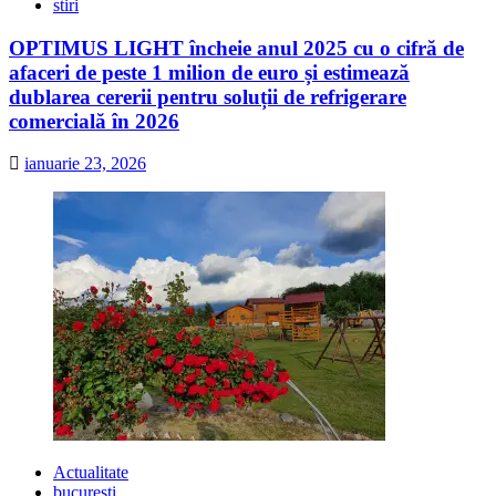
stiri
OPTIMUS LIGHT încheie anul 2025 cu o cifră de
afaceri de peste 1 milion de euro și estimează
dublarea cererii pentru soluții de refrigerare
comercială în 2026
ianuarie 23, 2026
Actualitate
bucuresti