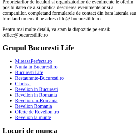
Proprietarilor de localuri si organizatorilor de evenimente le oferim
posibilitatea de a-si publica descrierea evenimentelor si a
companiilor, completand formularele de contact din bara laterala sau
trimitand un email pe adresa life@ bucurestilife.ro
Pentru mai multe detalii, va stam la dispozitie pe email:
office@bucurestilife.ro
Grupul Bucuresti Life
MireasaPerfecta.ro
Nunta in Bucuresti.ro
Bucuresti Life
Restaurante-Bucuresti.ro
Clarissa
Revelion in Bucuresti
Revelion in Romania
Revelion-in-Romania
Revelion Romania
Oferte de Revelion .ro
Revelion la munte
Locuri de munca