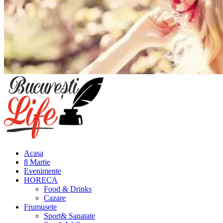
Meniu
principal
Acasa
8 Martie
Evenimente
HORECA
Food & Drinks
Cazare
Frumusete
Sport& Sanatate