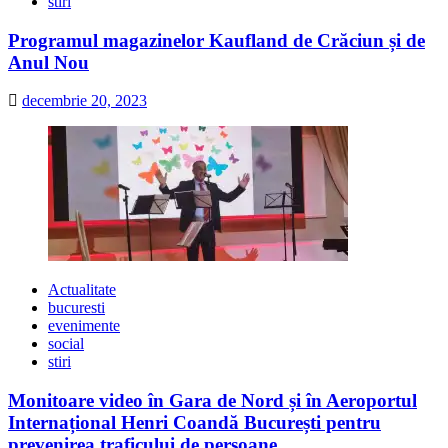
stiri
Programul magazinelor Kaufland de Crăciun și de
Anul Nou
decembrie 20, 2023
Actualitate
bucuresti
evenimente
social
stiri
Monitoare video în Gara de Nord și în Aeroportul
Internațional Henri Coandă București pentru
prevenirea traficului de persoane