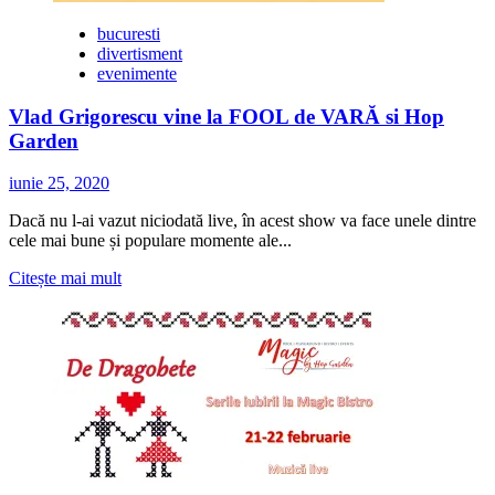
bucuresti
divertisment
evenimente
Vlad Grigorescu vine la FOOL de VARĂ si Hop
Garden
iunie 25, 2020
Dacă nu l-ai vazut niciodată live, în acest show va face unele dintre
cele mai bune și populare momente ale...
Citește
Citește mai mult
mai
multe
despre
Vlad
Grigorescu
vine
la
FOOL
de
VARĂ