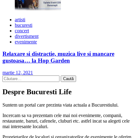
artisti
bucuresti
concert
divertisment
evenimente
Relaxare si distractie, muzica live si mancare
gustoasa… la Hop Garden
martie 12, 2021
Caută
după:
Despre Bucuresti Life
Suntem un portal care prezinta viata actuala a Bucurestiului.
Incercam sa va prezentam cele mai noi evenimente, companii,
restaurante, baruri, cafenele, cluburi etc. astfel incat sa alegeti cele
mai interesante localuri.
Proprietarilor de localuri si organizatorilor de evenimente le oferim