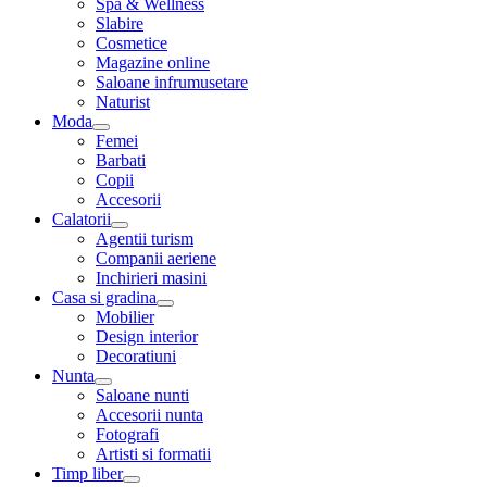
Spa & Wellness
Slabire
Cosmetice
Magazine online
Saloane infrumusetare
Naturist
Moda
Femei
Barbati
Copii
Accesorii
Calatorii
Agentii turism
Companii aeriene
Inchirieri masini
Casa si gradina
Mobilier
Design interior
Decoratiuni
Nunta
Saloane nunti
Accesorii nunta
Fotografi
Artisti si formatii
Timp liber