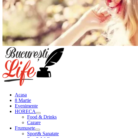
Meniu
principal
Acasa
8 Martie
Evenimente
HORECA
Food & Drinks
Cazare
Frumusete
Sport& Sanatate