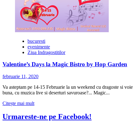
bucuresti
evenimente
Ziua Indragostitilor
Valentine’s Days la Magic Bistro by Hop Garden
februarie 11, 2020
Va asteptam pe 14-15 Februarie la un weekend cu dragoste si voie
buna, cu muzica live si deserturi savuroase?... Magic...
Citește
Citește mai mult
mai
multe
Urmareste-ne pe Facebook!
despre
Valentine’s
Days
la