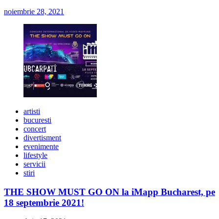
noiembrie 28, 2021
artisti
bucuresti
concert
divertisment
evenimente
lifestyle
servicii
stiri
THE SHOW MUST GO ON la iMapp Bucharest, pe
18 septembrie 2021!