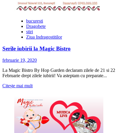
si
Hop
Garden
bucuresti
Dragobete
stiri
Ziua Indragostitilor
Serile iubirii la Magic Bistro
februarie 19, 2020
La Magic Bistro By Hop Garden declaram zilele de 21 si 22
Februarie drept zilele iubirii! Va asteptam cu preparate...
Citește
Citește mai mult
mai
multe
despre
Serile
iubirii
la
Magic
Bistro