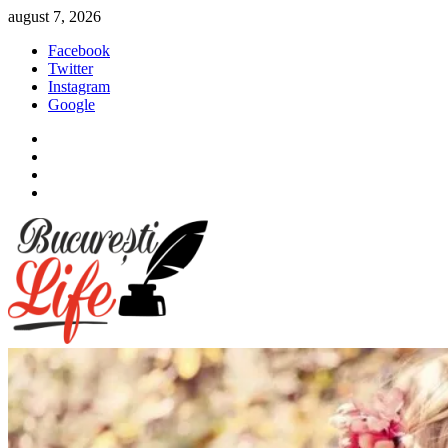
Sari
august 7, 2026
la
Facebook
conținut
Twitter
Instagram
Google
Facebook
Twitter
Instagram
Google