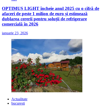
OPTIMUS LIGHT încheie anul 2025 cu o cifră de
afaceri de peste 1 milion de euro și estimează
dublarea cererii pentru soluții de refrigerare
comercială în 2026
ianuarie 23, 2026
Actualitate
bucuresti