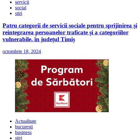
servicii
social
stiri
Patru categorii de servicii sociale pentru sprijinirea și
reintegrarea persoanelor traficate și a categoriilor
vulnerabile, în județul Timiș
octombrie 18, 2024
Actualitate
bucuresti
business
stiri