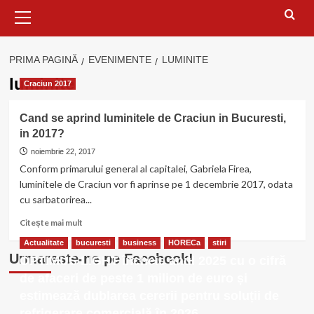
Meniu
principal
PRIMA PAGINĂ
EVENIMENTE
LUMINITE
luminite
Craciun 2017
Cand se aprind luminitele de Craciun in Bucuresti,
in 2017?
noiembrie 22, 2017
Conform primarului general al capitalei, Gabriela Firea,
luminitele de Craciun vor fi aprinse pe 1 decembrie 2017, odata
cu sarbatorirea...
Citește
Citește mai mult
mai
Actualitate
bucuresti
business
HORECa
stiri
multe
Urmareste-ne pe Facebook!
OPTIMUS LIGHT încheie anul 2025 cu o cifră
despre
Cand
de afaceri de peste 1 milion de euro și
se
estimează dublarea cererii pentru soluții de
aprind
refrigerare comercială în 2026
luminitele