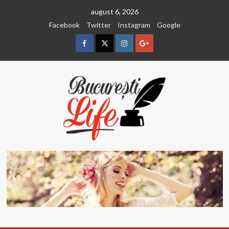
Sari
august 6, 2026
la
Facebook
Twitter
Instagram
Google
conținut
Facebook
Twitter
Instagram
Google