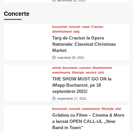
decembrie 20, 2023
Concerte
bucuresti
concert
copii
Craciun
divertisment
targ
Targ de Craciun la Opera
Nationala: Classical Christmas
Market
noiembrie 28, 2021
artisti
bucuresti
concert
divertisment
evenimente
lifestyle
servicii
stiri
THE SHOW MUST GO ON la
iMapp Bucharest, pe 18
septembrie 2021!
septembrie 17, 2021
bucuresti
concert
evenimente
lifestyle
stiri
Grădina cu Filme – Cinema & More
a lansat OPEN CALL-UL „New
Band in Town”