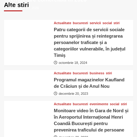
Alte stiri
de
ianuarie 23, 2026
Craciun
in
Bucuresti,
Actualitate
bucuresti
servicii
social
stiri
in
Patru categorii de servicii sociale
2017?
pentru sprijinirea și reintegrarea
persoanelor traficate și a
categoriilor vulnerabile, în județul
Timiș
octombrie 18, 2024
Actualitate
bucuresti
business
stiri
Programul magazinelor Kaufland
de Crăciun și de Anul Nou
decembrie 20, 2023
Actualitate
bucuresti
evenimente
social
stiri
Monitoare video în Gara de Nord și
în Aeroportul Internațional Henri
Coandă București pentru
prevenirea traficului de persoane