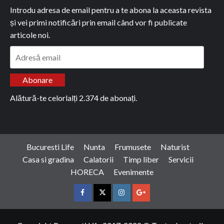
Introdu adresa de email pentru a te abona la aceasta revista
și vei primi notificări prin email când vor fi publicate
articole noi.
Adresă
email
Abonare
Alătură-te celorlalți 2.374 de abonați.
Bucuresti Life
Nunta
Frumusete
Naturist
Casa si gradina
Calatorii
Timp liber
Servicii
HORECA
Evenimente
Facebook
Twitter
Instagram
Google