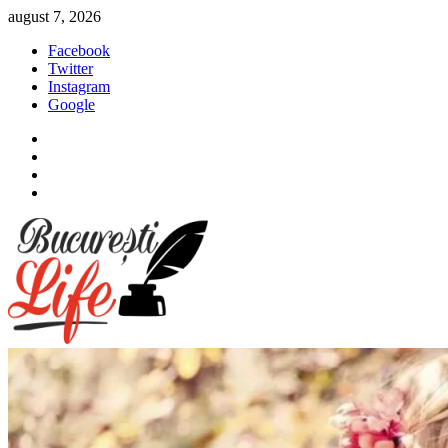
Sari
august 7, 2026
la
Facebook
conținut
Twitter
Instagram
Google
Facebook
Twitter
Instagram
Google