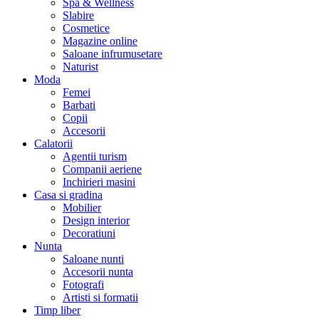
Spa & Wellness
Slabire
Cosmetice
Magazine online
Saloane infrumusetare
Naturist
Moda
Femei
Barbati
Copii
Accesorii
Calatorii
Agentii turism
Companii aeriene
Inchirieri masini
Casa si gradina
Mobilier
Design interior
Decoratiuni
Nunta
Saloane nunti
Accesorii nunta
Fotografi
Artisti si formatii
Timp liber