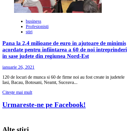
business
Profesionisti
stiri
Pana la 2,4 milioane de euro in ajutoare de minimis
acordate pentru infiintarea a 60 de noi intreprinderi
in sase judete din regiunea Nord-Est
ianuarie 26, 2021
120 de locuri de munca si 60 de firme noi au fost create in judetele
Iasi, Bacau, Botosani, Neamt, Suceava...
Citește
Citește mai mult
mai
multe
Urmareste-ne pe Facebook!
despre
Pana
la
2,4
Alte stiri
milioane