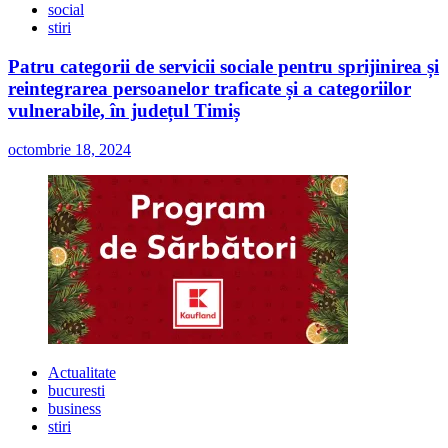
social
stiri
Patru categorii de servicii sociale pentru sprijinirea și
reintegrarea persoanelor traficate și a categoriilor
vulnerabile, în județul Timiș
octombrie 18, 2024
Actualitate
bucuresti
business
stiri