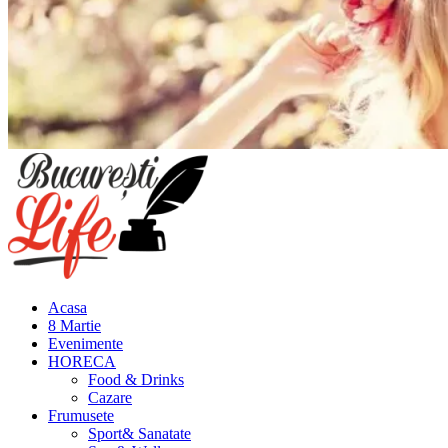
Meniu
principal
Acasa
8 Martie
Evenimente
HORECA
Food & Drinks
Cazare
Frumusete
Sport& Sanatate