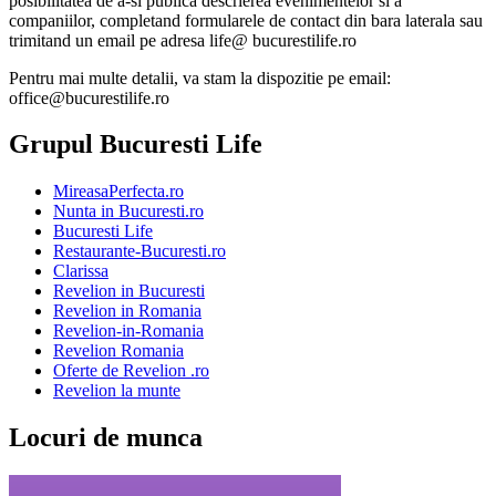
posibilitatea de a-si publica descrierea evenimentelor si a
companiilor, completand formularele de contact din bara laterala sau
trimitand un email pe adresa life@ bucurestilife.ro
Pentru mai multe detalii, va stam la dispozitie pe email:
office@bucurestilife.ro
Grupul Bucuresti Life
MireasaPerfecta.ro
Nunta in Bucuresti.ro
Bucuresti Life
Restaurante-Bucuresti.ro
Clarissa
Revelion in Bucuresti
Revelion in Romania
Revelion-in-Romania
Revelion Romania
Oferte de Revelion .ro
Revelion la munte
Locuri de munca