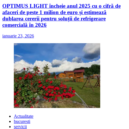
OPTIMUS LIGHT încheie anul 2025 cu o cifră de
afaceri de peste 1 milion de euro și estimează
dublarea cererii pentru soluții de refrigerare
comercială în 2026
ianuarie 23, 2026
Actualitate
bucuresti
servicii