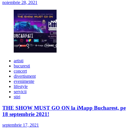
noiembrie 28, 2021
artisti
bucuresti
concert
divertisment
evenimente
lifestyle
servicii
stiri
THE SHOW MUST GO ON la iMapp Bucharest, pe
18 septembrie 2021!
septembrie 17, 2021