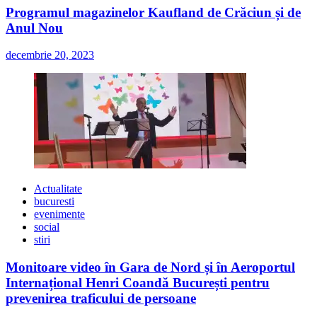
Programul magazinelor Kaufland de Crăciun și de
Anul Nou
decembrie 20, 2023
Actualitate
bucuresti
evenimente
social
stiri
Monitoare video în Gara de Nord și în Aeroportul
Internațional Henri Coandă București pentru
prevenirea traficului de persoane