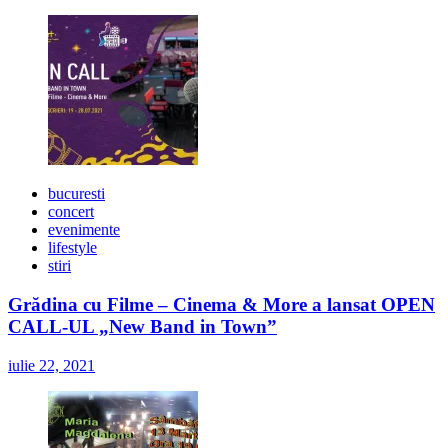
bucuresti
concert
evenimente
lifestyle
stiri
Grădina cu Filme – Cinema & More a lansat OPEN
CALL-UL „New Band in Town”
iulie 22, 2021