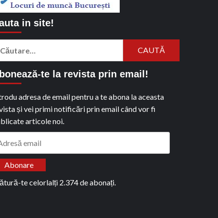
auta in site!
aută
pă:
bonează-te la revista prin email!
trodu adresa de email pentru a te abona la aceasta
vista și vei primi notificări prin email când vor fi
blicate articole noi.
dresă
ail
Abonare
ătură-te celorlalți 2.374 de abonați.