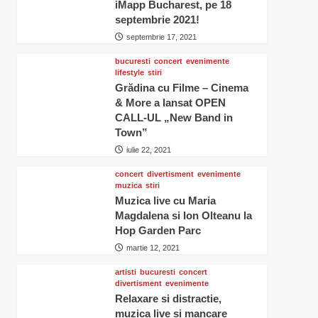
iMapp Bucharest, pe 18
septembrie 2021!
septembrie 17, 2021
bucuresti
concert
evenimente
lifestyle
stiri
Grădina cu Filme – Cinema
& More a lansat OPEN
CALL-UL „New Band in
Town”
iulie 22, 2021
concert
divertisment
evenimente
muzica
stiri
Muzica live cu Maria
Magdalena si Ion Olteanu la
Hop Garden Parc
martie 12, 2021
artisti
bucuresti
concert
divertisment
evenimente
Relaxare si distractie,
muzica live si mancare