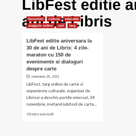
LibFest editie a
ani de Libris
bucuresti
cultura
educatie
magazin online
stiri
targ
LibFest editie aniversara la
30 de ani de Libris: 4 zile-
maraton cu 150 de
evenimente si dialoguri
despre carte
noiembrie 25, 2021
LibFest, targ online de carte si
experiente culturale, organizat de
Librissi-a deschis portile miercuri, 24
noiembrie, invitand iubitorii de carte...
Citește
Citește mai mult
mai
multe
despre