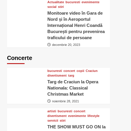
Actualitate
bucuresti
evenimente
social
stiri
Monitoare video în Gara de
Nord și în Aeroportul
Internațional Henri Coandă
București pentru prevenirea
traficului de persoane
decembrie 20, 2023
Concerte
bucuresti
concert
copii
Craciun
divertisment
targ
Targ de Craciun la Opera
Nationala: Classical
Christmas Market
noiembrie 28, 2021
artisti
bucuresti
concert
divertisment
evenimente
lifestyle
servicii
stiri
THE SHOW MUST GO ON la