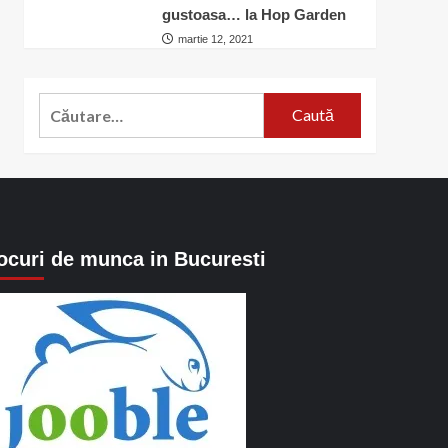
gustoasa… la Hop Garden
martie 12, 2021
Caută
după:
ocuri de munca in Bucuresti