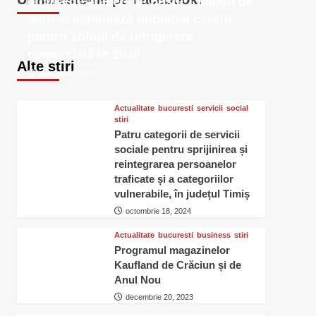
o cifră de afaceri de peste 1 milion de
euro și estimează dublarea cererii
pentru soluții de refrigerare
comercială în 2026
Alte stiri
ianuarie 23, 2026
Actualitate
bucuresti
servicii
social
stiri
Patru categorii de servicii
sociale pentru sprijinirea și
reintegrarea persoanelor
traficate și a categoriilor
vulnerabile, în județul Timiș
octombrie 18, 2024
Actualitate
bucuresti
business
stiri
Programul magazinelor
Kaufland de Crăciun și de
Anul Nou
decembrie 20, 2023