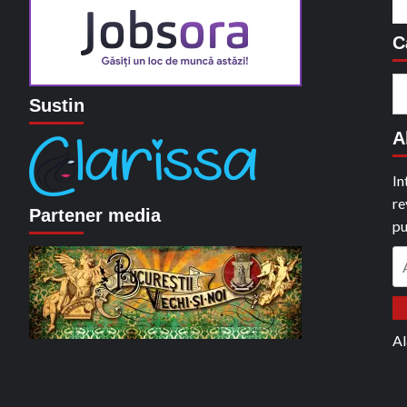
C
C
o
Sustin
du
A
In
re
Partener media
pu
A
em
Al