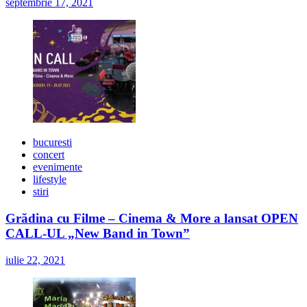
septembrie 17, 2021
bucuresti
concert
evenimente
lifestyle
stiri
Grădina cu Filme – Cinema & More a lansat OPEN
CALL-UL „New Band in Town”
iulie 22, 2021