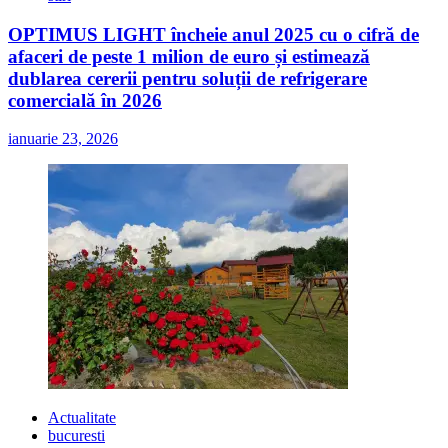
OPTIMUS LIGHT încheie anul 2025 cu o cifră de
afaceri de peste 1 milion de euro și estimează
dublarea cererii pentru soluții de refrigerare
comercială în 2026
ianuarie 23, 2026
Actualitate
bucuresti