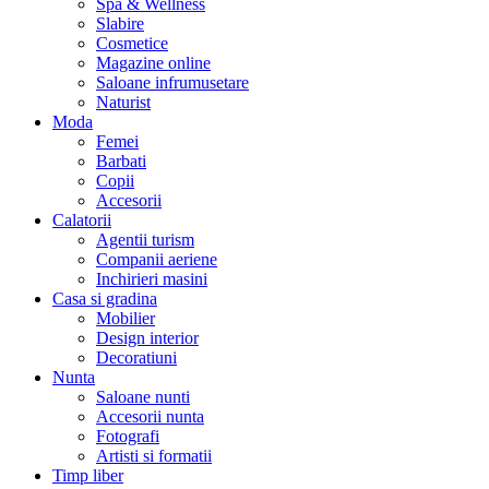
Spa & Wellness
Slabire
Cosmetice
Magazine online
Saloane infrumusetare
Naturist
Moda
Femei
Barbati
Copii
Accesorii
Calatorii
Agentii turism
Companii aeriene
Inchirieri masini
Casa si gradina
Mobilier
Design interior
Decoratiuni
Nunta
Saloane nunti
Accesorii nunta
Fotografi
Artisti si formatii
Timp liber