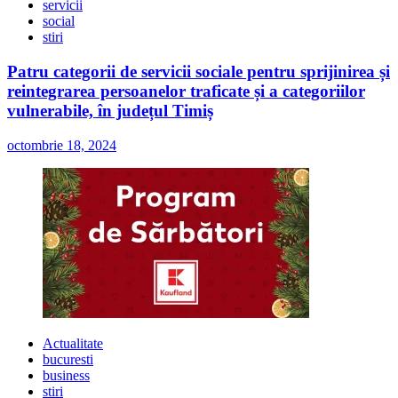
servicii
social
stiri
Patru categorii de servicii sociale pentru sprijinirea și
reintegrarea persoanelor traficate și a categoriilor
vulnerabile, în județul Timiș
octombrie 18, 2024
Actualitate
bucuresti
business
stiri