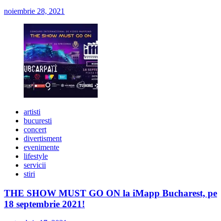
noiembrie 28, 2021
artisti
bucuresti
concert
divertisment
evenimente
lifestyle
servicii
stiri
THE SHOW MUST GO ON la iMapp Bucharest, pe
18 septembrie 2021!