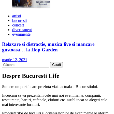
artisti
bucuresti
concert
divertisment
evenimente
Relaxare si distractie, muzica live si mancare
gustoasa… la Hop Garden
martie 12, 2021
Caută
după:
Despre Bucuresti Life
Suntem un portal care prezinta viata actuala a Bucurestiului.
Incercam sa va prezentam cele mai noi evenimente, companii,
restaurante, baruri, cafenele, cluburi etc. astfel incat sa alegeti cele
mai interesante localuri.
Proprietarilor de localuri si organizatorilor de evenimente le oferim