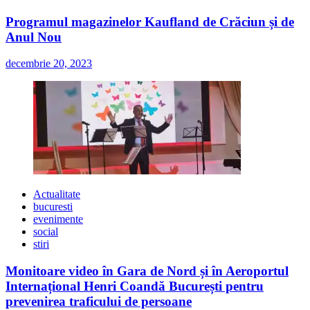
Programul magazinelor Kaufland de Crăciun și de
Anul Nou
decembrie 20, 2023
Actualitate
bucuresti
evenimente
social
stiri
Monitoare video în Gara de Nord și în Aeroportul
Internațional Henri Coandă București pentru
prevenirea traficului de persoane