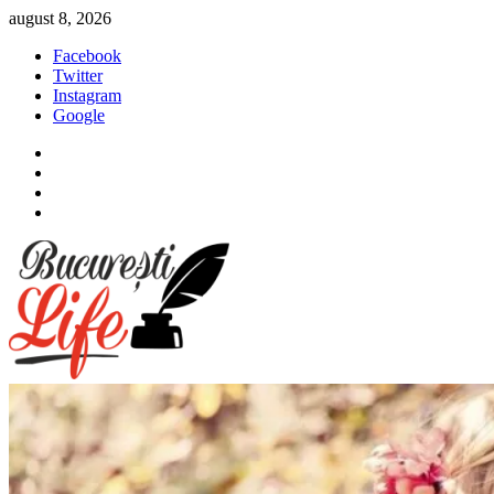
Sari
august 8, 2026
la
Facebook
conținut
Twitter
Instagram
Google
Facebook
Twitter
Instagram
Google