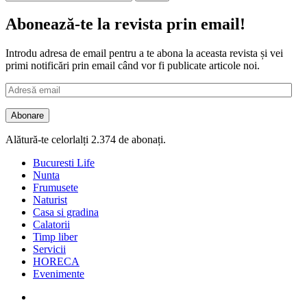
după:
Abonează-te la revista prin email!
Introdu adresa de email pentru a te abona la aceasta revista și vei
primi notificări prin email când vor fi publicate articole noi.
Adresă
email
Abonare
Alătură-te celorlalți 2.374 de abonați.
Bucuresti Life
Nunta
Frumusete
Naturist
Casa si gradina
Calatorii
Timp liber
Servicii
HORECA
Evenimente
Facebook