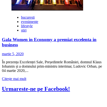
bucuresti
evenimente
lifestyle
stiri
Gala Women in Economy a premiat excelenta in
business
martie 5, 2020
În prezența Excelenței Sale, Președintele României, domnul Klaus
Iohannis și a domnului prim-ministru interimar, Ludovic Orban, pe
04 martie 2020,...
Citește
Citește mai mult
mai
multe
Urmareste-ne pe Facebook!
despre
Gala
Women
in