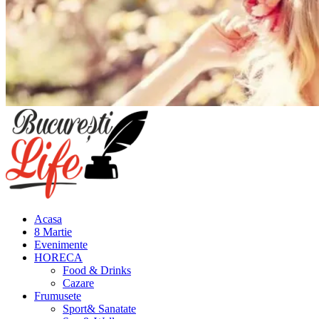
Meniu
principal
Acasa
8 Martie
Evenimente
HORECA
Food & Drinks
Cazare
Frumusete
Sport& Sanatate