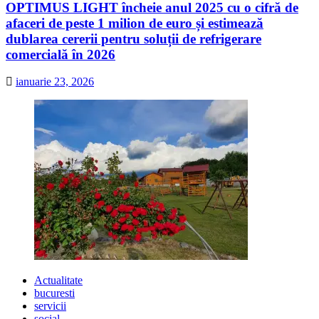
OPTIMUS LIGHT încheie anul 2025 cu o cifră de
afaceri de peste 1 milion de euro și estimează
dublarea cererii pentru soluții de refrigerare
comercială în 2026
ianuarie 23, 2026
Actualitate
bucuresti
servicii
social