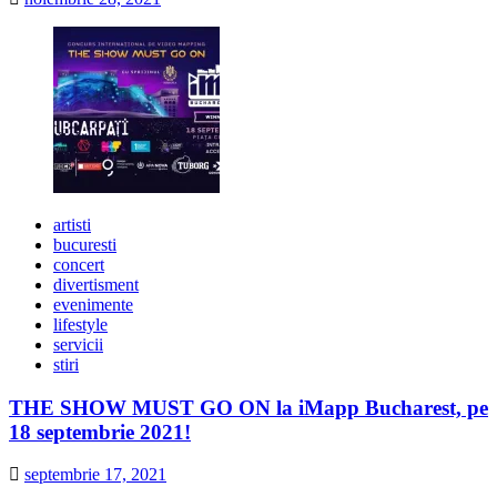
artisti
bucuresti
concert
divertisment
evenimente
lifestyle
servicii
stiri
THE SHOW MUST GO ON la iMapp Bucharest, pe
18 septembrie 2021!
septembrie 17, 2021