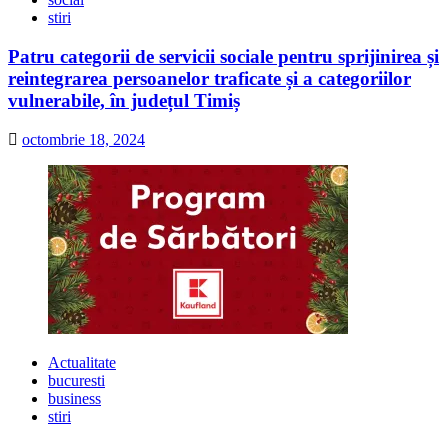
stiri
Patru categorii de servicii sociale pentru sprijinirea și
reintegrarea persoanelor traficate și a categoriilor
vulnerabile, în județul Timiș
octombrie 18, 2024
Actualitate
bucuresti
business
stiri