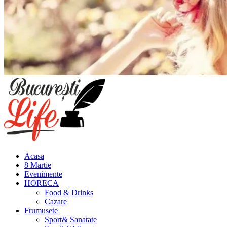
Meniu
principal
Acasa
8 Martie
Evenimente
HORECA
Food & Drinks
Cazare
Frumusete
Sport& Sanatate