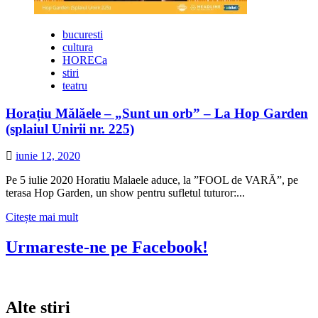
bucuresti
cultura
HORECa
stiri
teatru
Horațiu Mălăele – „Sunt un orb” – La Hop Garden
(splaiul Unirii nr. 225)
iunie 12, 2020
Pe 5 iulie 2020 Horatiu Malaele aduce, la ”FOOL de VARĂ”, pe
terasa Hop Garden, un show pentru sufletul tuturor:...
Citește
Citește mai mult
mai
multe
Urmareste-ne pe Facebook!
despre
Horațiu
Mălăele
–
Alte stiri
„Sunt