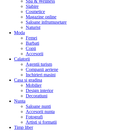
Spa & Wellness
Slabire
Cosmetice
Magazine online
Saloane infrumusetare
Naturist
Moda
Femei
Barbati
Copii
Accesorii
Calatorii
Agentii turism
Companii aeriene
Inchirieri masini
Casa si gradina
Mobilier
Design interior
Decoratiuni
Nunta
Saloane nunti
Accesorii nunta
Fotografi
Artisti si formatii
Timp liber