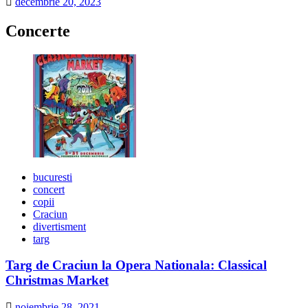
decembrie 20, 2023
Concerte
bucuresti
concert
copii
Craciun
divertisment
targ
Targ de Craciun la Opera Nationala: Classical
Christmas Market
noiembrie 28, 2021