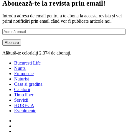
Abonează-te la revista prin email!
Introdu adresa de email pentru a te abona la aceasta revista și vei
primi notificări prin email când vor fi publicate articole noi.
Adresă
email
Abonare
Alătură-te celorlalți 2.374 de abonați.
Bucuresti Life
Nunta
Frumusete
Naturist
Casa si gradina
Calatorii
Timp liber
Servicii
HORECA
Evenimente
Facebook
Twitter
Instagram