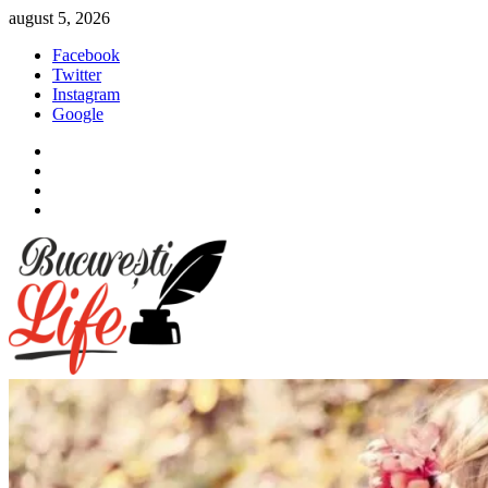
Sari
august 5, 2026
la
Facebook
conținut
Twitter
Instagram
Google
Facebook
Twitter
Instagram
Google