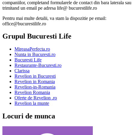
companiilor, completand formularele de contact din bara laterala sau
trimitand un email pe adresa life@ bucurestilife.ro
Pentru mai multe detalii, va stam la dispozitie pe email:
office@bucurestilife.ro
Grupul Bucuresti Life
MireasaPerfecta.ro
Nunta in Bucuresti.ro
Bucuresti Life
Restaurante-Bucuresti.ro
Clarissa
Revelion in Bucuresti
Revelion in Romania
Revelion-in-Romania
Revelion Romania
Oferte de Revelion .ro
Revelion la munte
Locuri de munca