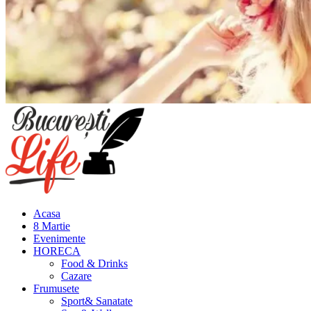
Meniu
principal
Acasa
8 Martie
Evenimente
HORECA
Food & Drinks
Cazare
Frumusete
Sport& Sanatate