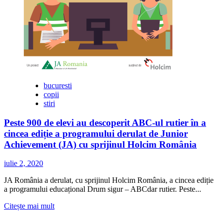
bucuresti
copii
stiri
Peste 900 de elevi au descoperit ABC-ul rutier în a
cincea ediție a programului derulat de Junior
Achievement (JA) cu sprijinul Holcim România
iulie 2, 2020
JA România a derulat, cu sprijinul Holcim România, a cincea ediție
a programului educațional Drum sigur – ABCdar rutier. Peste...
Citește
Citește mai mult
mai