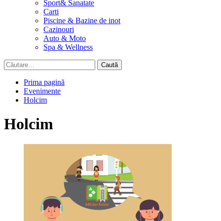
Sport& Sanatate
Carti
Piscine & Bazine de inot
Cazinouri
Auto & Moto
Spa & Wellness
Caută
după:
Prima pagină
Evenimente
Holcim
Holcim