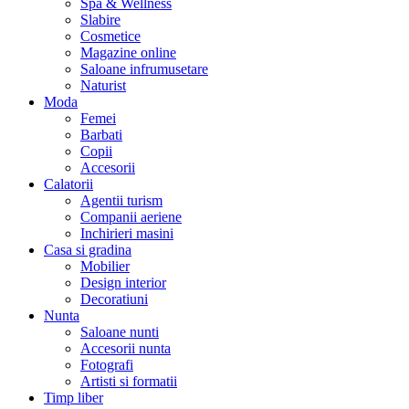
Spa & Wellness
Slabire
Cosmetice
Magazine online
Saloane infrumusetare
Naturist
Moda
Femei
Barbati
Copii
Accesorii
Calatorii
Agentii turism
Companii aeriene
Inchirieri masini
Casa si gradina
Mobilier
Design interior
Decoratiuni
Nunta
Saloane nunti
Accesorii nunta
Fotografi
Artisti si formatii
Timp liber