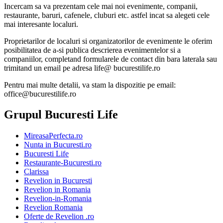
Incercam sa va prezentam cele mai noi evenimente, companii,
restaurante, baruri, cafenele, cluburi etc. astfel incat sa alegeti cele
mai interesante localuri.
Proprietarilor de localuri si organizatorilor de evenimente le oferim
posibilitatea de a-si publica descrierea evenimentelor si a
companiilor, completand formularele de contact din bara laterala sau
trimitand un email pe adresa life@ bucurestilife.ro
Pentru mai multe detalii, va stam la dispozitie pe email:
office@bucurestilife.ro
Grupul Bucuresti Life
MireasaPerfecta.ro
Nunta in Bucuresti.ro
Bucuresti Life
Restaurante-Bucuresti.ro
Clarissa
Revelion in Bucuresti
Revelion in Romania
Revelion-in-Romania
Revelion Romania
Oferte de Revelion .ro