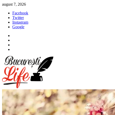
Sari
august 7, 2026
la
Facebook
conținut
Twitter
Instagram
Google
Facebook
Twitter
Instagram
Google