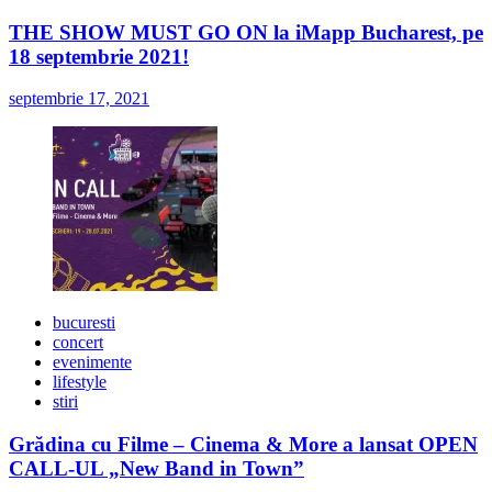
THE SHOW MUST GO ON la iMapp Bucharest, pe
18 septembrie 2021!
septembrie 17, 2021
bucuresti
concert
evenimente
lifestyle
stiri
Grădina cu Filme – Cinema & More a lansat OPEN
CALL-UL „New Band in Town”