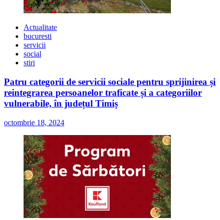
Actualitate
bucuresti
servicii
social
stiri
Patru categorii de servicii sociale pentru sprijinirea și
reintegrarea persoanelor traficate și a categoriilor
vulnerabile, în județul Timiș
octombrie 18, 2024