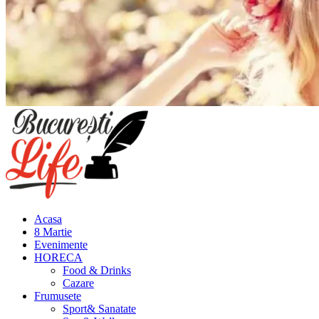
Meniu
principal
Acasa
8 Martie
Evenimente
HORECA
Food & Drinks
Cazare
Frumusete
Sport& Sanatate