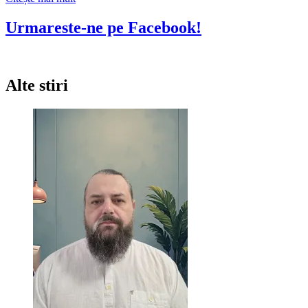
mai
multe
Urmareste-ne pe Facebook!
despre
Sambata,
14
octombrie,
Alte stiri
ora
22.30
–
Concert
POPAS
BAND