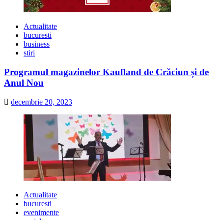
Actualitate
bucuresti
business
stiri
Programul magazinelor Kaufland de Crăciun și de
Anul Nou
decembrie 20, 2023
Actualitate
bucuresti
evenimente