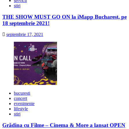
servicii
stiri
THE SHOW MUST GO ON la iMapp Bucharest, pe
18 septembrie 2021!
septembrie 17, 2021
bucuresti
concert
evenimente
lifestyle
stiri
Grădina cu Filme – Cinema & More a lansat OPEN