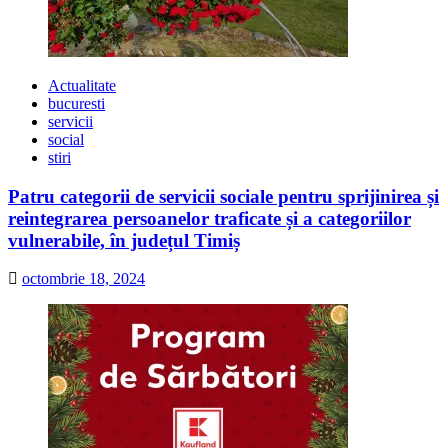
Actualitate
bucuresti
servicii
social
stiri
Patru categorii de servicii sociale pentru sprijinirea și
reintegrarea persoanelor traficate și a categoriilor
vulnerabile, în județul Timiș
octombrie 18, 2024