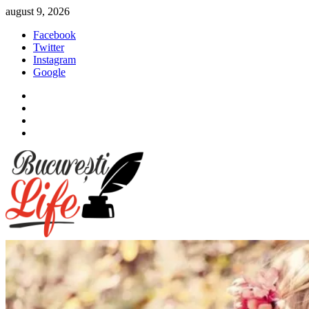
Sari
august 9, 2026
la
Facebook
conținut
Twitter
Instagram
Google
Facebook
Twitter
Instagram
Google