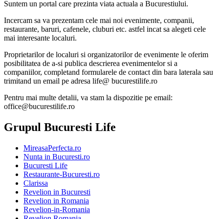
Suntem un portal care prezinta viata actuala a Bucurestiului.
Incercam sa va prezentam cele mai noi evenimente, companii,
restaurante, baruri, cafenele, cluburi etc. astfel incat sa alegeti cele
mai interesante localuri.
Proprietarilor de localuri si organizatorilor de evenimente le oferim
posibilitatea de a-si publica descrierea evenimentelor si a
companiilor, completand formularele de contact din bara laterala sau
trimitand un email pe adresa life@ bucurestilife.ro
Pentru mai multe detalii, va stam la dispozitie pe email:
office@bucurestilife.ro
Grupul Bucuresti Life
MireasaPerfecta.ro
Nunta in Bucuresti.ro
Bucuresti Life
Restaurante-Bucuresti.ro
Clarissa
Revelion in Bucuresti
Revelion in Romania
Revelion-in-Romania
Revelion Romania