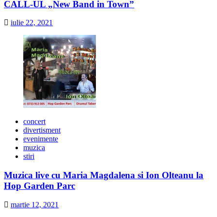
CALL-UL „New Band in Town”
iulie 22, 2021
concert
divertisment
evenimente
muzica
stiri
Muzica live cu Maria Magdalena si Ion Olteanu la
Hop Garden Parc
martie 12, 2021