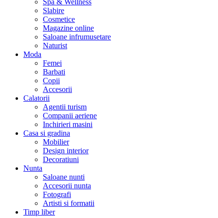
Spa & Wellness
Slabire
Cosmetice
Magazine online
Saloane infrumusetare
Naturist
Moda
Femei
Barbati
Copii
Accesorii
Calatorii
Agentii turism
Companii aeriene
Inchirieri masini
Casa si gradina
Mobilier
Design interior
Decoratiuni
Nunta
Saloane nunti
Accesorii nunta
Fotografi
Artisti si formatii
Timp liber