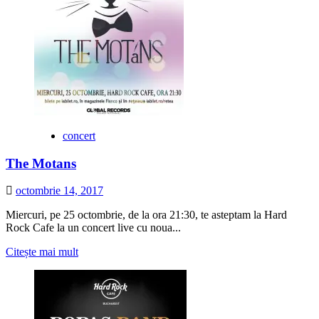
concert
The Motans
octombrie 14, 2017
Miercuri, pe 25 octombrie, de la ora 21:30, te asteptam la Hard
Rock Cafe la un concert live cu noua...
Citește
Citește mai mult
mai
multe
despre
The
Motans