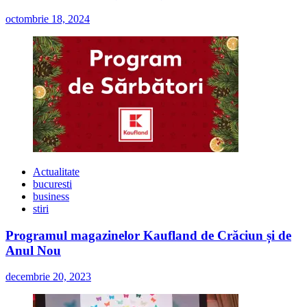
octombrie 18, 2024
Actualitate
bucuresti
business
stiri
Programul magazinelor Kaufland de Crăciun și de
Anul Nou
decembrie 20, 2023