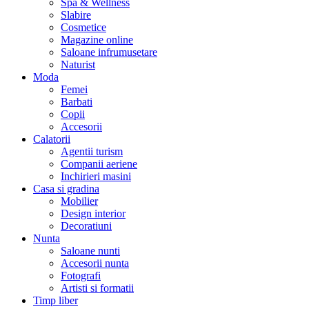
Spa & Wellness
Slabire
Cosmetice
Magazine online
Saloane infrumusetare
Naturist
Moda
Femei
Barbati
Copii
Accesorii
Calatorii
Agentii turism
Companii aeriene
Inchirieri masini
Casa si gradina
Mobilier
Design interior
Decoratiuni
Nunta
Saloane nunti
Accesorii nunta
Fotografi
Artisti si formatii
Timp liber