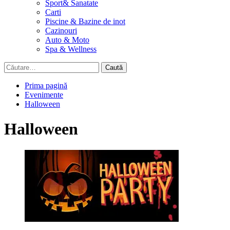
Sport& Sanatate
Carti
Piscine & Bazine de inot
Cazinouri
Auto & Moto
Spa & Wellness
Caută
după:
Prima pagină
Evenimente
Halloween
Halloween