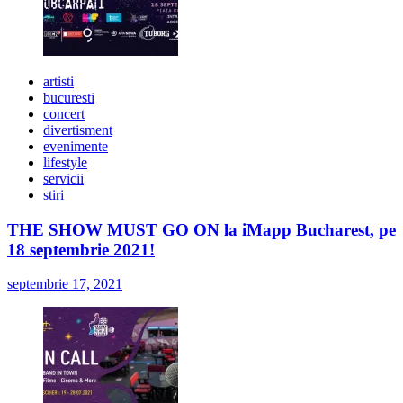
artisti
bucuresti
concert
divertisment
evenimente
lifestyle
servicii
stiri
THE SHOW MUST GO ON la iMapp Bucharest, pe
18 septembrie 2021!
septembrie 17, 2021