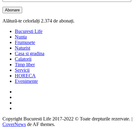
email
Abonare
Alătură-te celorlalți 2.374 de abonați.
Bucuresti Life
Nunta
Frumusete
Naturist
Casa si gradina
Calatorii
Timp liber
Servicii
HORECA
Evenimente
Facebook
Twitter
Instagram
Google
Copyright Bucuresti Life 2017-2022 © Toate drepturile rezervate.
|
CoverNews
de AF themes.