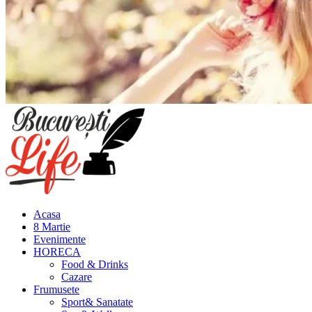
Meniu
principal
Acasa
8 Martie
Evenimente
HORECA
Food & Drinks
Cazare
Frumusete
Sport& Sanatate