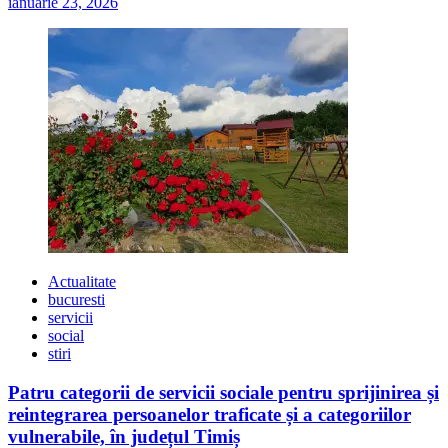
ianuarie 23, 2026
Actualitate
bucuresti
servicii
social
stiri
Patru categorii de servicii sociale pentru sprijinirea și
reintegrarea persoanelor traficate și a categoriilor
vulnerabile, în județul Timiș