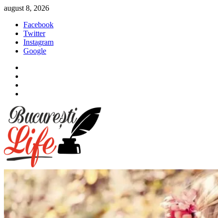
Sari
august 8, 2026
la
Facebook
conținut
Twitter
Instagram
Google
Facebook
Twitter
Instagram
Google