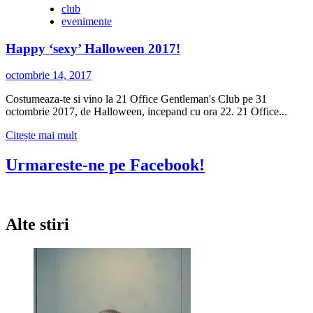
club
evenimente
Happy ‘sexy’ Halloween 2017!
octombrie 14, 2017
Costumeaza-te si vino la 21 Office Gentleman's Club pe 31
octombrie 2017, de Halloween, incepand cu ora 22. 21 Office...
Citește
Citește mai mult
mai
multe
Urmareste-ne pe Facebook!
despre
Happy
‘sexy’
Halloween
Alte stiri
2017!