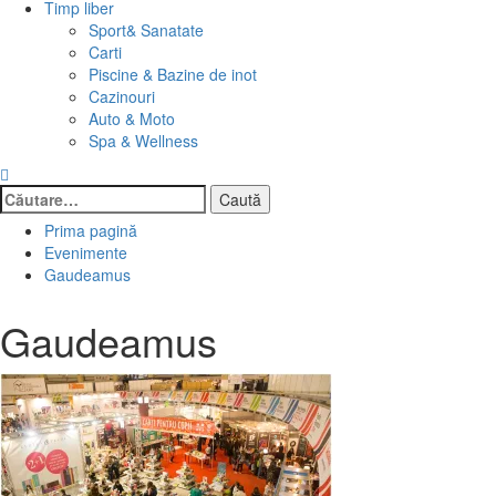
Timp liber
Sport& Sanatate
Carti
Piscine & Bazine de inot
Cazinouri
Auto & Moto
Spa & Wellness
Caută
după:
Prima pagină
Evenimente
Gaudeamus
Gaudeamus