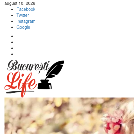
Sari
august 10, 2026
la
Facebook
conținut
Twitter
Instagram
Google
Facebook
Twitter
Instagram
Google