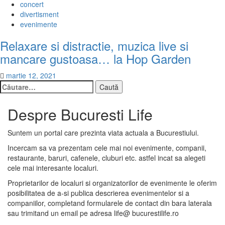
concert
divertisment
evenimente
Relaxare si distractie, muzica live si
mancare gustoasa… la Hop Garden
martie 12, 2021
Caută
după:
Despre Bucuresti Life
Suntem un portal care prezinta viata actuala a Bucurestiului.
Incercam sa va prezentam cele mai noi evenimente, companii,
restaurante, baruri, cafenele, cluburi etc. astfel incat sa alegeti
cele mai interesante localuri.
Proprietarilor de localuri si organizatorilor de evenimente le oferim
posibilitatea de a-si publica descrierea evenimentelor si a
companiilor, completand formularele de contact din bara laterala
sau trimitand un email pe adresa life@ bucurestilife.ro