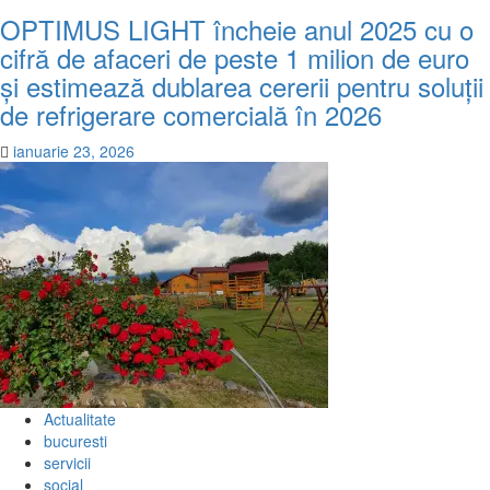
OPTIMUS LIGHT încheie anul 2025 cu o
cifră de afaceri de peste 1 milion de euro
și estimează dublarea cererii pentru soluții
de refrigerare comercială în 2026
ianuarie 23, 2026
Actualitate
bucuresti
servicii
social