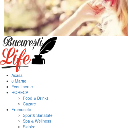
Meniu
principal
Acasa
8 Martie
Evenimente
HORECA
Food & Drinks
Cazare
Frumusete
Sport& Sanatate
Spa & Wellness
Slabire