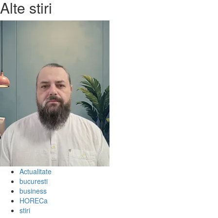
Alte stiri
GAUDEAMUS
–
Carte
de
învăţătură
are
loc
in
acest
week-
end,
la
Romexpo,
Pavilionul
Central
Actualitate
bucuresti
business
HORECa
stiri