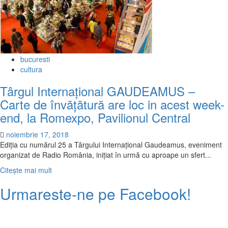
bucuresti
cultura
Târgul Internaţional GAUDEAMUS –
Carte de învăţătură are loc in acest week-
end, la Romexpo, Pavilionul Central
noiembrie 17, 2018
Ediția cu numărul 25 a Târgului Internațional Gaudeamus, eveniment
organizat de Radio România, inițiat în urmă cu aproape un sfert...
Citește
Citește mai mult
mai
Urmareste-ne pe Facebook!
multe
despre
Târgul
Internaţional