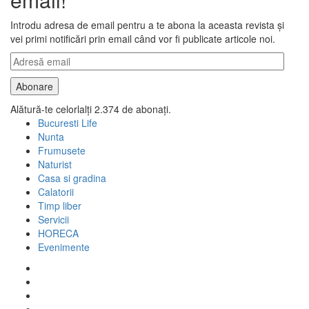
Introdu adresa de email pentru a te abona la aceasta revista și
vei primi notificări prin email când vor fi publicate articole noi.
Adresă
email
Abonare
Alătură-te celorlalți 2.374 de abonați.
Bucuresti Life
Nunta
Frumusete
Naturist
Casa si gradina
Calatorii
Timp liber
Servicii
HORECA
Evenimente
Facebook
Twitter
Instagram
Google