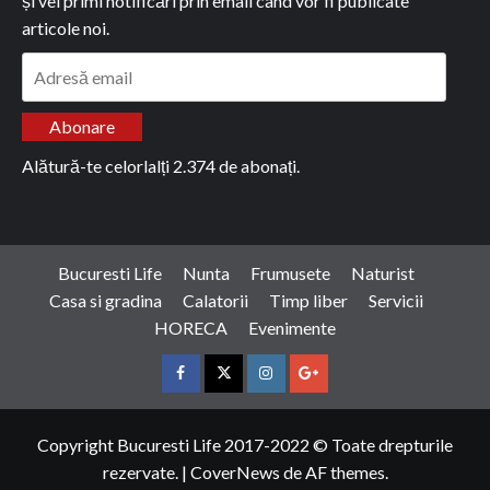
și vei primi notificări prin email când vor fi publicate
articole noi.
Adresă
email
Abonare
Alătură-te celorlalți 2.374 de abonați.
Bucuresti Life
Nunta
Frumusete
Naturist
Casa si gradina
Calatorii
Timp liber
Servicii
HORECA
Evenimente
Facebook
Twitter
Instagram
Google
Copyright Bucuresti Life 2017-2022 © Toate drepturile
rezervate.
|
CoverNews
de AF themes.