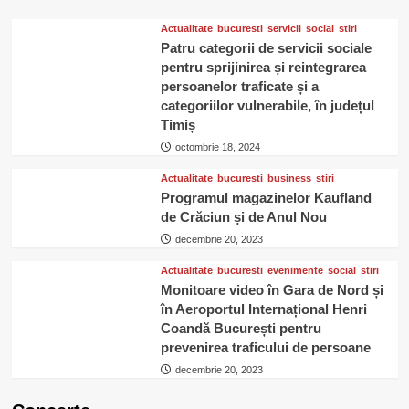
of
excellence
Actualitate
bucuresti
servicii
social
stiri
Patru categorii de servicii sociale
pentru sprijinirea și reintegrarea
persoanelor traficate și a
categoriilor vulnerabile, în județul
Timiș
octombrie 18, 2024
Actualitate
bucuresti
business
stiri
Programul magazinelor Kaufland
de Crăciun și de Anul Nou
decembrie 20, 2023
Actualitate
bucuresti
evenimente
social
stiri
Monitoare video în Gara de Nord și
în Aeroportul Internațional Henri
Coandă București pentru
prevenirea traficului de persoane
decembrie 20, 2023