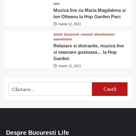
stiri
Muzica live cu Maria Magdalena si
Ion Olteanu la Hop Garden Parc
martie 12, 2021
artisti
bucuresti
concert
divertisment
evenimente
Relaxare si distractie, muzica live
si mancare gustoasa… la Hop
Garden
martie 12, 2021
Caută
după:
Despre Bucuresti Life