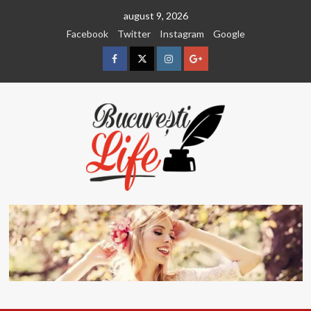
Sari
august 9, 2026
la
Facebook
Twitter
Instagram
Google
conținut
Facebook
Twitter
Instagram
Google