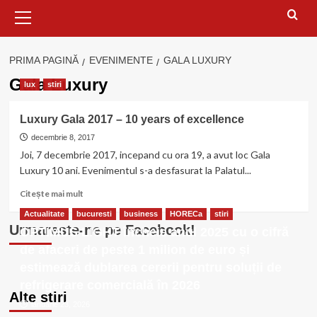
Meniu
principal
PRIMA PAGINĂ
EVENIMENTE
GALA LUXURY
Gala Luxury
lux
stiri
Luxury Gala 2017 – 10 years of excellence
decembrie 8, 2017
Joi, 7 decembrie 2017, incepand cu ora 19, a avut loc Gala
Luxury 10 ani. Evenimentul s-a desfasurat la Palatul...
Citește
Citește mai mult
mai
Actualitate
bucuresti
business
HORECa
stiri
multe
Urmareste-ne pe Facebook!
OPTIMUS LIGHT încheie anul 2025 cu o cifră
despre
Luxury
de afaceri de peste 1 milion de euro și
Gala
estimează dublarea cererii pentru soluții de
2017
refrigerare comercială în 2026
–
Alte stiri
10
ianuarie 23, 2026
years