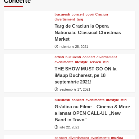
Concerte
bucuresti
concert
copii
Craciun
divertisment
targ
Targ de Craciun la Opera
Nationala: Classical Christmas
Market
noiembrie 28, 2021
artisti
bucuresti
concert
divertisment
evenimente
lifestyle
servicii
stiri
THE SHOW MUST GO ON la
iMapp Bucharest, pe 18
septembrie 2021!
septembrie 17, 2021
bucuresti
concert
evenimente
lifestyle
stiri
Grădina cu Filme – Cinema & More
a lansat OPEN CALL-UL „New
Band in Town”
iulie 22, 2021
concert
divertisment
evenimente
muzica