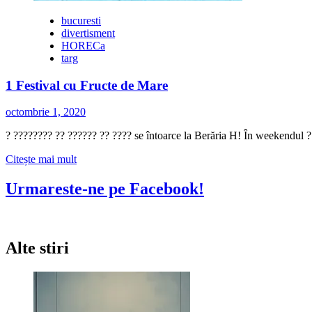
bucuresti
divertisment
HORECa
targ
1 Festival cu Fructe de Mare
octombrie 1, 2020
? ???????? ?? ?????? ?? ???? se întoarce la Berăria H! În weekendul ? 
Citește
Citește mai mult
mai
multe
Urmareste-ne pe Facebook!
despre
1
Festival
cu
Alte stiri
Fructe
de
Mare