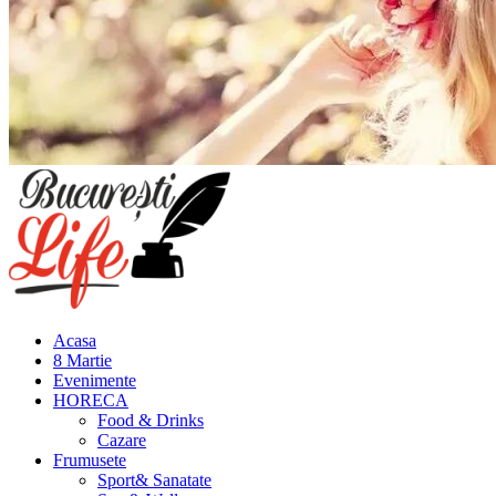
Meniu
principal
Acasa
8 Martie
Evenimente
HORECA
Food & Drinks
Cazare
Frumusete
Sport& Sanatate