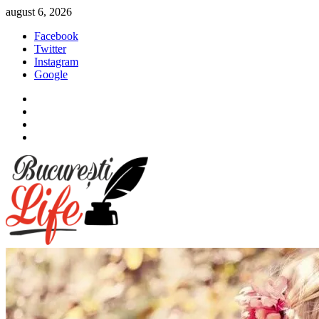
Sari
august 6, 2026
la
Facebook
conținut
Twitter
Instagram
Google
Facebook
Twitter
Instagram
Google