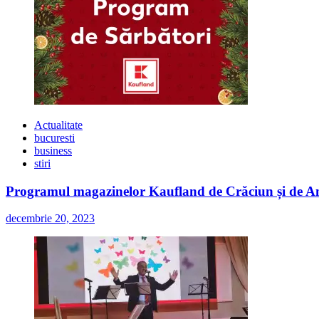
Actualitate
bucuresti
business
stiri
Programul magazinelor Kaufland de Crăciun și de A
decembrie 20, 2023