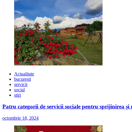
Actualitate
bucuresti
servicii
social
stiri
Patru categorii de servicii sociale pentru sprijinirea și
octombrie 18, 2024