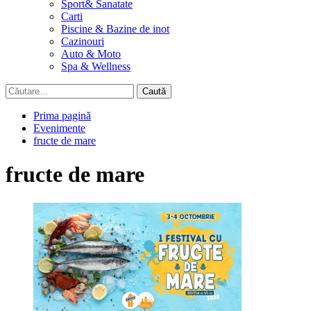
Sport& Sanatate
Carti
Piscine & Bazine de inot
Cazinouri
Auto & Moto
Spa & Wellness
Caută
după:
Prima pagină
Evenimente
fructe de mare
fructe de mare