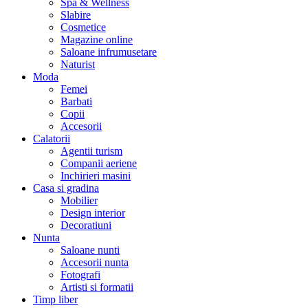
Spa & Wellness
Slabire
Cosmetice
Magazine online
Saloane infrumusetare
Naturist
Moda
Femei
Barbati
Copii
Accesorii
Calatorii
Agentii turism
Companii aeriene
Inchirieri masini
Casa si gradina
Mobilier
Design interior
Decoratiuni
Nunta
Saloane nunti
Accesorii nunta
Fotografi
Artisti si formatii
Timp liber