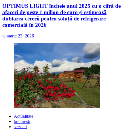
OPTIMUS LIGHT încheie anul 2025 cu o cifră de
afaceri de peste 1 milion de euro și estimează
dublarea cererii pentru soluții de refrigerare
comercială în 2026
ianuarie 23, 2026
Actualitate
bucuresti
servicii