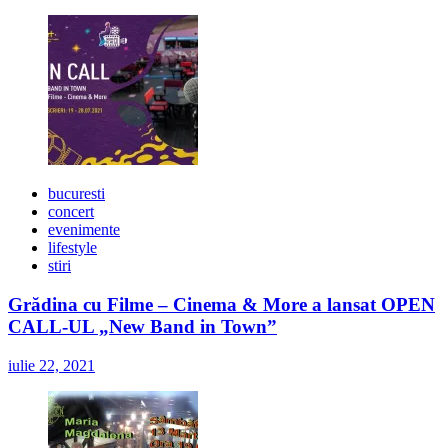
bucuresti
concert
evenimente
lifestyle
stiri
Grădina cu Filme – Cinema & More a lansat OPEN
CALL-UL „New Band in Town”
iulie 22, 2021