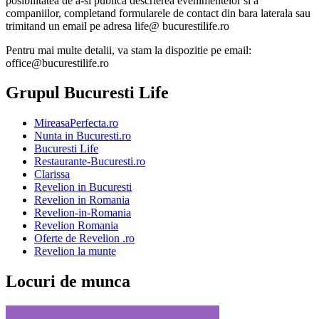
posibilitatea de a-si publica descrierea evenimentelor si a
companiilor, completand formularele de contact din bara laterala sau
trimitand un email pe adresa life@ bucurestilife.ro
Pentru mai multe detalii, va stam la dispozitie pe email:
office@bucurestilife.ro
Grupul Bucuresti Life
MireasaPerfecta.ro
Nunta in Bucuresti.ro
Bucuresti Life
Restaurante-Bucuresti.ro
Clarissa
Revelion in Bucuresti
Revelion in Romania
Revelion-in-Romania
Revelion Romania
Oferte de Revelion .ro
Revelion la munte
Locuri de munca