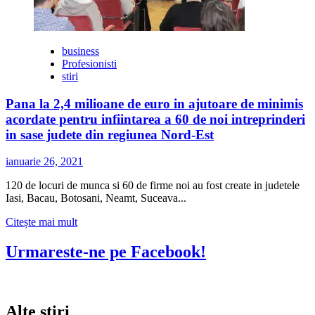
business
Profesionisti
stiri
Pana la 2,4 milioane de euro in ajutoare de minimis
acordate pentru infiintarea a 60 de noi intreprinderi
in sase judete din regiunea Nord-Est
ianuarie 26, 2021
120 de locuri de munca si 60 de firme noi au fost create in judetele
Iasi, Bacau, Botosani, Neamt, Suceava...
Citește
Citește mai mult
mai
multe
Urmareste-ne pe Facebook!
despre
Pana
la
2,4
Alte stiri
milioane