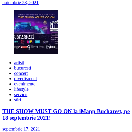
noiembrie 28, 2021
artisti
bucuresti
concert
divertisment
evenimente
lifestyle
servicii
stiri
THE SHOW MUST GO ON la iMapp Bucharest, pe
18 septembrie 2021!
septembrie 17, 2021