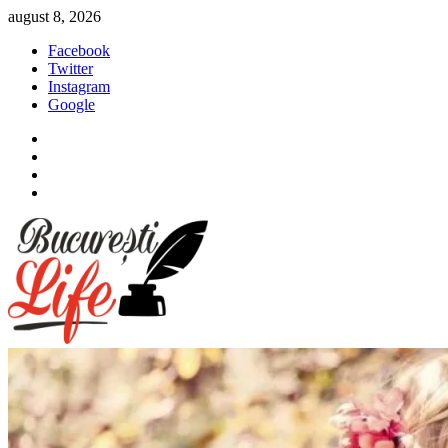
Sari
august 8, 2026
la
Facebook
conținut
Twitter
Instagram
Google
Facebook
Twitter
Instagram
Google