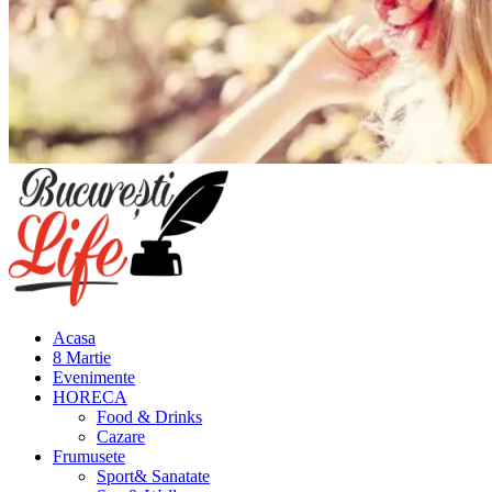
Meniu
principal
Acasa
8 Martie
Evenimente
HORECA
Food & Drinks
Cazare
Frumusete
Sport& Sanatate