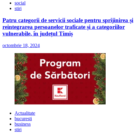
social
stiri
Patru categorii de servicii sociale pentru sprijinirea și
reintegrarea persoanelor traficate și a categoriilor
vulnerabile, în județul Timiș
octombrie 18, 2024
Actualitate
bucuresti
business
stiri