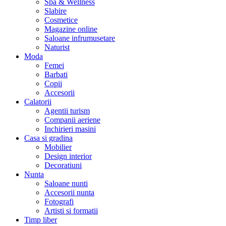
Spa & Wellness
Slabire
Cosmetice
Magazine online
Saloane infrumusetare
Naturist
Moda
Femei
Barbati
Copii
Accesorii
Calatorii
Agentii turism
Companii aeriene
Inchirieri masini
Casa si gradina
Mobilier
Design interior
Decoratiuni
Nunta
Saloane nunti
Accesorii nunta
Fotografi
Artisti si formatii
Timp liber