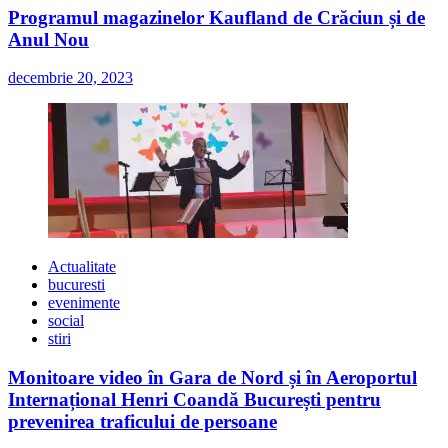
Programul magazinelor Kaufland de Crăciun și de
Anul Nou
decembrie 20, 2023
Actualitate
bucuresti
evenimente
social
stiri
Monitoare video în Gara de Nord și în Aeroportul
Internațional Henri Coandă București pentru
prevenirea traficului de persoane