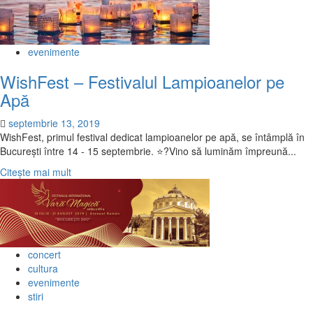
evenimente
WishFest – Festivalul Lampioanelor pe
Apă
septembrie 13, 2019
WishFest, primul festival dedicat lampioanelor pe apă, se întâmplă în
București între 14 - 15 septembrie. ⭐?Vino să luminăm împreună...
Citește
Citește mai mult
mai
multe
despre
WishFest
–
concert
Festivalul
cultura
Lampioanelor
evenimente
pe
stiri
Apă