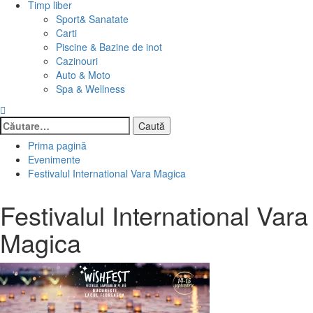
Timp liber
Sport& Sanatate
Carti
Piscine & Bazine de inot
Cazinouri
Auto & Moto
Spa & Wellness
Caută
după:
Prima pagină
Evenimente
Festivalul International Vara Magica
Festivalul International Vara
Magica