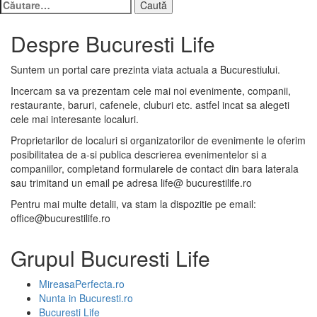
Caută
după:
Despre Bucuresti Life
Suntem un portal care prezinta viata actuala a Bucurestiului.
Incercam sa va prezentam cele mai noi evenimente, companii,
restaurante, baruri, cafenele, cluburi etc. astfel incat sa alegeti
cele mai interesante localuri.
Proprietarilor de localuri si organizatorilor de evenimente le oferim
posibilitatea de a-si publica descrierea evenimentelor si a
companiilor, completand formularele de contact din bara laterala
sau trimitand un email pe adresa life@ bucurestilife.ro
Pentru mai multe detalii, va stam la dispozitie pe email:
office@bucurestilife.ro
Grupul Bucuresti Life
MireasaPerfecta.ro
Nunta in Bucuresti.ro
Bucuresti Life