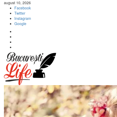
Sari
august 10, 2026
la
Facebook
conținut
Twitter
Instagram
Google
Facebook
Twitter
Instagram
Google