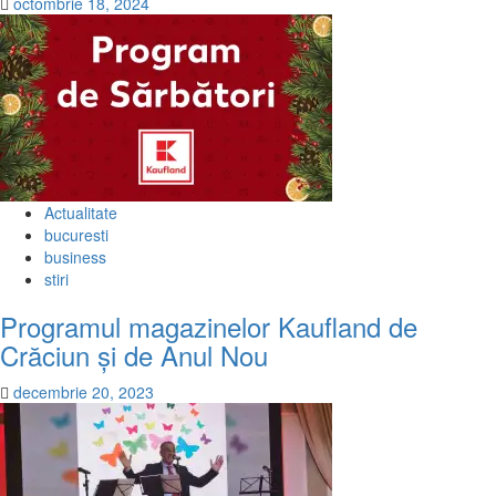
octombrie 18, 2024
Actualitate
bucuresti
business
stiri
Programul magazinelor Kaufland de
Crăciun și de Anul Nou
decembrie 20, 2023