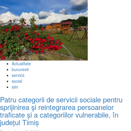
Actualitate
bucuresti
servicii
social
stiri
Patru categorii de servicii sociale pentru
sprijinirea și reintegrarea persoanelor
traficate și a categoriilor vulnerabile, în
județul Timiș