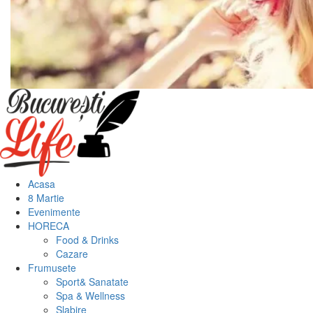
Meniu
principal
Acasa
8 Martie
Evenimente
HORECA
Food & Drinks
Cazare
Frumusete
Sport& Sanatate
Spa & Wellness
Slabire