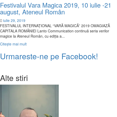
Festivalul Vara Magica 2019, 10 iulie -21
august, Ateneul Român
iulie 29, 2019
FESTIVALUL INTERNAȚIONAL “VARĂ MAGICĂ” 2019 OMAGIAZĂ
CAPITALA ROMÂNIEI Lanto Communication continuă seria verilor
magice la Ateneul Român, cu ediția a...
Citește
Citește mai mult
mai
Urmareste-ne pe Facebook!
multe
despre
Festivalul
Vara
Alte stiri
Magica
2019,
10
iulie
-21
august,
Ateneul
Român