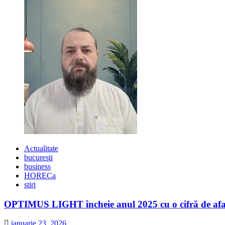
în
Piața
George
Enescu
din
BUCUREŞTI
Actualitate
bucuresti
business
HORECa
stiri
OPTIMUS LIGHT încheie anul 2025 cu o cifră de afaceri
ianuarie 23, 2026