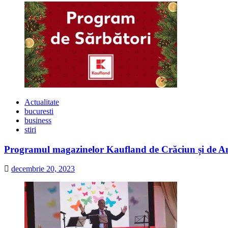
Actualitate
bucuresti
business
stiri
Programul magazinelor Kaufland de Crăciun și de A
decembrie 20, 2023