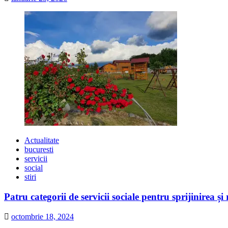
Actualitate
bucuresti
servicii
social
stiri
Patru categorii de servicii sociale pentru sprijinirea și
octombrie 18, 2024