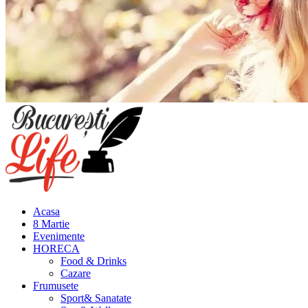
Meniu
principal
Acasa
8 Martie
Evenimente
HORECA
Food & Drinks
Cazare
Frumusete
Sport& Sanatate