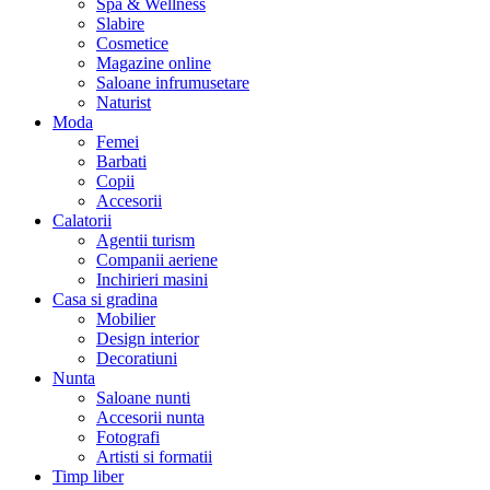
Spa & Wellness
Slabire
Cosmetice
Magazine online
Saloane infrumusetare
Naturist
Moda
Femei
Barbati
Copii
Accesorii
Calatorii
Agentii turism
Companii aeriene
Inchirieri masini
Casa si gradina
Mobilier
Design interior
Decoratiuni
Nunta
Saloane nunti
Accesorii nunta
Fotografi
Artisti si formatii
Timp liber