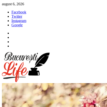
Sari
august 6, 2026
la
Facebook
conținut
Twitter
Instagram
Google
Facebook
Twitter
Instagram
Google