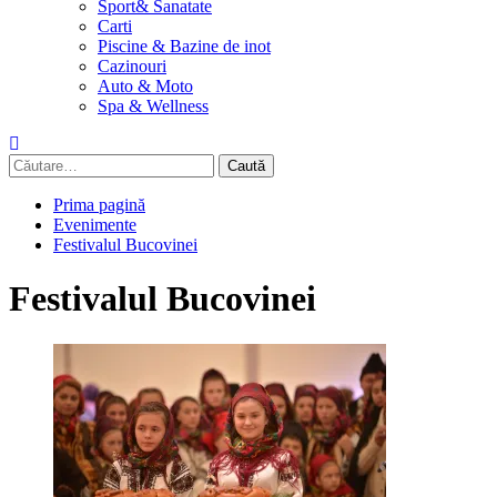
Sport& Sanatate
Carti
Piscine & Bazine de inot
Cazinouri
Auto & Moto
Spa & Wellness
Caută
după:
Prima pagină
Evenimente
Festivalul Bucovinei
Festivalul Bucovinei