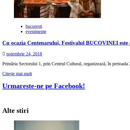
bucuresti
evenimente
Cu ocazia Centenarului, Festivalul BUCOVINEI este
noiembrie 24, 2018
Primăria Sectorului 1, prin Centrul Cultural, organizează, în perioad
Citește
Citește mai mult
mai
multe
Urmareste-ne pe Facebook!
despre
Cu
ocazia
Centenarului,
Alte stiri
Festivalul
BUCOVINEI
este
organizat