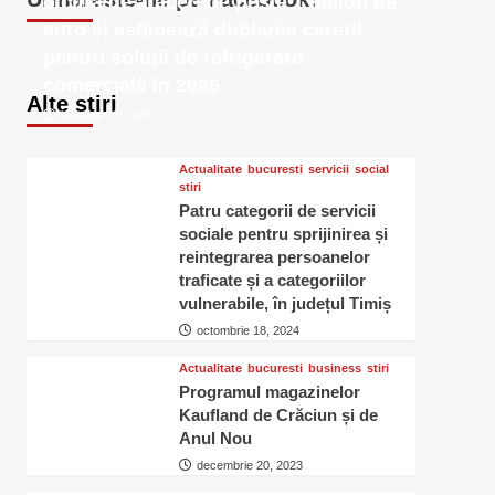
o cifră de afaceri de peste 1 milion de
euro și estimează dublarea cererii
pentru soluții de refrigerare
comercială în 2026
Alte stiri
ianuarie 23, 2026
Actualitate
bucuresti
servicii
social
stiri
Patru categorii de servicii
sociale pentru sprijinirea și
reintegrarea persoanelor
traficate și a categoriilor
vulnerabile, în județul Timiș
octombrie 18, 2024
Actualitate
bucuresti
business
stiri
Programul magazinelor
Kaufland de Crăciun și de
Anul Nou
decembrie 20, 2023