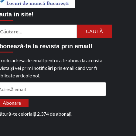
auta in site!
aută
pă:
bonează-te la revista prin email!
trodu adresa de email pentru a te abona la aceasta
vista și vei primi notificări prin email când vor fi
blicate articole noi.
dresă
ail
Abonare
ătură-te celorlalți 2.374 de abonați.