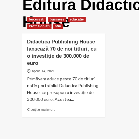
Editura Didacti
House
bucuresti
business
educatie
Profesionisti
stiri
Didactica Publishing House
lansează 70 de noi titluri, cu
o investiție de 300.000 de
euro
aprilie 14, 2021
Primăvara aduce peste 70 de titluri
noi în portofoliul Didactica Publishing
House, ce presupun o investiție de
300.000 euro. Acestea...
Citește
Citește mai mult
mai
multe
despre
Didactica
Publishing