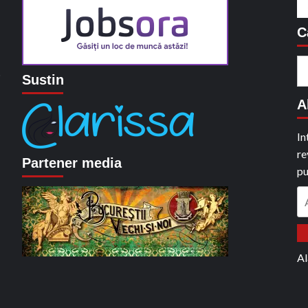
C
C
o
Sustin
du
A
In
re
Partener media
pu
A
em
Al