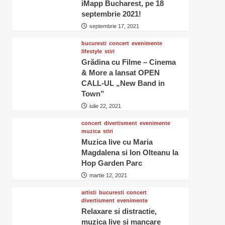
iMapp Bucharest, pe 18
septembrie 2021!
septembrie 17, 2021
bucuresti
concert
evenimente
lifestyle
stiri
Grădina cu Filme – Cinema
& More a lansat OPEN
CALL-UL „New Band in
Town”
iulie 22, 2021
concert
divertisment
evenimente
muzica
stiri
Muzica live cu Maria
Magdalena si Ion Olteanu la
Hop Garden Parc
martie 12, 2021
artisti
bucuresti
concert
divertisment
evenimente
Relaxare si distractie,
muzica live si mancare