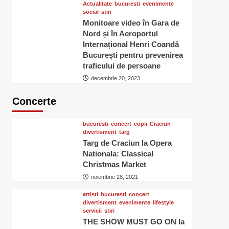
Actualitate
bucuresti
evenimente
social
stiri
Monitoare video în Gara de
Nord și în Aeroportul
Internațional Henri Coandă
București pentru prevenirea
traficului de persoane
decembrie 20, 2023
Concerte
bucuresti
concert
copii
Craciun
divertisment
targ
Targ de Craciun la Opera
Nationala: Classical
Christmas Market
noiembrie 28, 2021
artisti
bucuresti
concert
divertisment
evenimente
lifestyle
servicii
stiri
THE SHOW MUST GO ON la