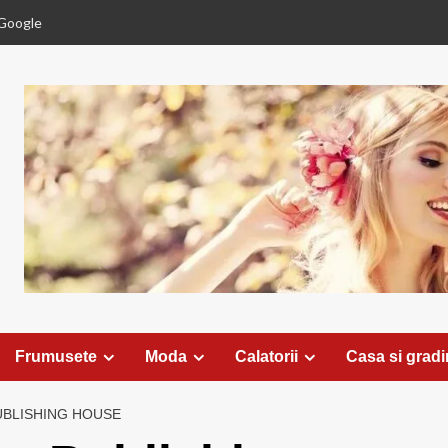
Google
Frumusete
Moda
Calatorii
Casa si grad
UBLISHING HOUSE