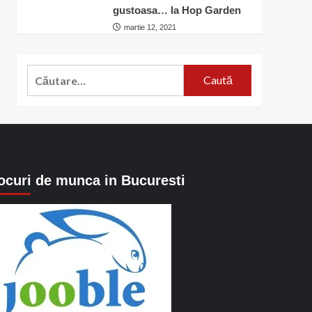
gustoasa… la Hop Garden
martie 12, 2021
Caută
după:
ocuri de munca in Bucuresti