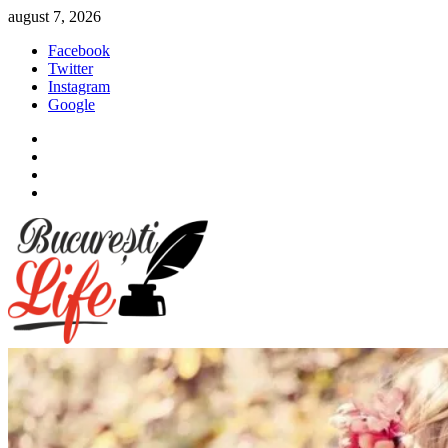
Sari
august 7, 2026
la
Facebook
conținut
Twitter
Instagram
Google
Facebook
Twitter
Instagram
Google