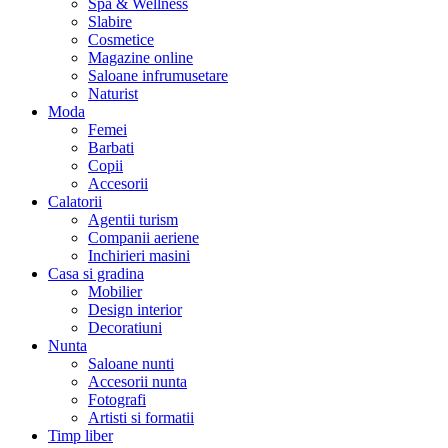
Spa & Wellness
Slabire
Cosmetice
Magazine online
Saloane infrumusetare
Naturist
Moda
Femei
Barbati
Copii
Accesorii
Calatorii
Agentii turism
Companii aeriene
Inchirieri masini
Casa si gradina
Mobilier
Design interior
Decoratiuni
Nunta
Saloane nunti
Accesorii nunta
Fotografi
Artisti si formatii
Timp liber