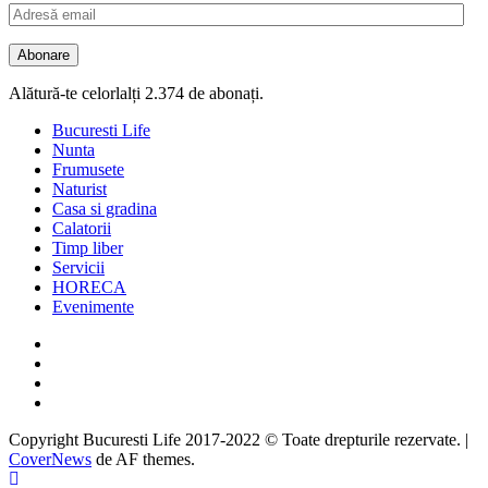
Adresă
email
Abonare
Alătură-te celorlalți 2.374 de abonați.
Bucuresti Life
Nunta
Frumusete
Naturist
Casa si gradina
Calatorii
Timp liber
Servicii
HORECA
Evenimente
Facebook
Twitter
Instagram
Google
Copyright Bucuresti Life 2017-2022 © Toate drepturile rezervate.
|
CoverNews
de AF themes.