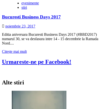
evenimente
stiri
Bucuresti Business Days 2017
noiembrie 23, 2017
Editia aniversara Bucuresti Business Days 2017 (#BBD2017)
numarul 30, se va desfasura intre 14 - 15 decembrie la Ramada
Nord....
Citește
Citește mai mult
mai
multe
Urmareste-ne pe Facebook!
despre
Bucuresti
Business
Days
Alte stiri
2017