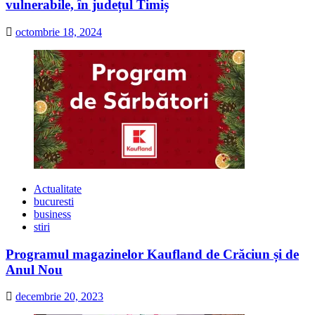
vulnerabile, în județul Timiș
octombrie 18, 2024
Actualitate
bucuresti
business
stiri
Programul magazinelor Kaufland de Crăciun și de
Anul Nou
decembrie 20, 2023