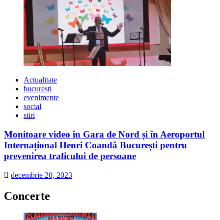
Actualitate
bucuresti
evenimente
social
stiri
Monitoare video în Gara de Nord și în Aeroportul
Internațional Henri Coandă București pentru
prevenirea traficului de persoane
decembrie 20, 2023
Concerte