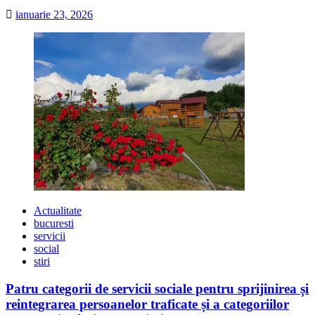
ianuarie 23, 2026
Actualitate
bucuresti
servicii
social
stiri
Patru categorii de servicii sociale pentru sprijinirea și
reintegrarea persoanelor traficate și a categoriilor