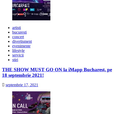
artisti
bucuresti
concert
divertisment
evenimente
lifestyle
servicii
stiri
THE SHOW MUST GO ON la iMapp Bucharest, pe
18 septembrie 2021!
septembrie 17, 2021