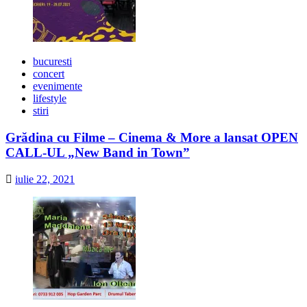
bucuresti
concert
evenimente
lifestyle
stiri
Grădina cu Filme – Cinema & More a lansat OPEN
CALL-UL „New Band in Town”
iulie 22, 2021