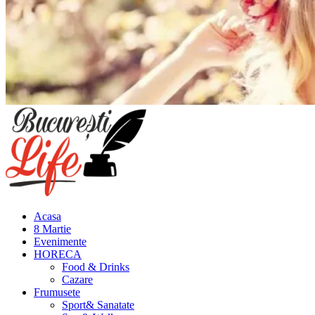
Meniu
principal
Acasa
8 Martie
Evenimente
HORECA
Food & Drinks
Cazare
Frumusete
Sport& Sanatate