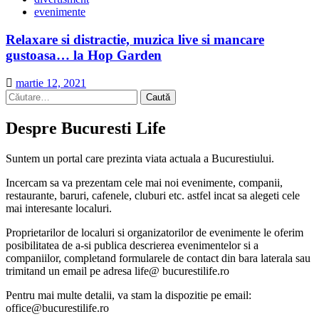
evenimente
Relaxare si distractie, muzica live si mancare
gustoasa… la Hop Garden
martie 12, 2021
Caută
după:
Despre Bucuresti Life
Suntem un portal care prezinta viata actuala a Bucurestiului.
Incercam sa va prezentam cele mai noi evenimente, companii,
restaurante, baruri, cafenele, cluburi etc. astfel incat sa alegeti cele
mai interesante localuri.
Proprietarilor de localuri si organizatorilor de evenimente le oferim
posibilitatea de a-si publica descrierea evenimentelor si a
companiilor, completand formularele de contact din bara laterala sau
trimitand un email pe adresa life@ bucurestilife.ro
Pentru mai multe detalii, va stam la dispozitie pe email:
office@bucurestilife.ro