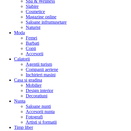
Spa & Wellness
Slabire
Cosmetice
Magazine online
Saloane infrumusetare
Naturist
Moda
Femei
Barbati
Copii
Accesorii
Calatorii
Agentii turism
Companii aeriene
Inchirieri masini
Casa si gradina
Mobilier
Design interior
Decoratiuni
Nunta
Saloane nunti
Accesorii nunta
Fotografi
Artisti si formatii
Timp liber