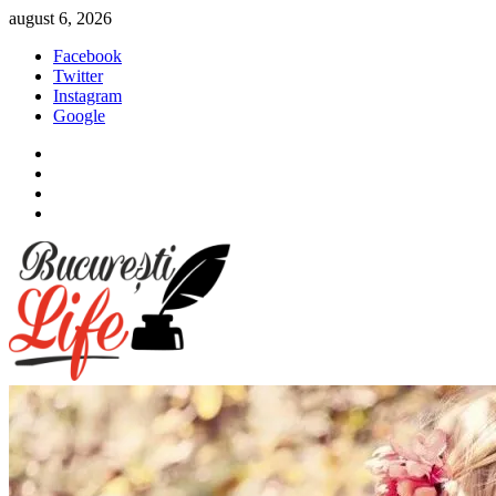
Sari
august 6, 2026
la
Facebook
conținut
Twitter
Instagram
Google
Facebook
Twitter
Instagram
Google