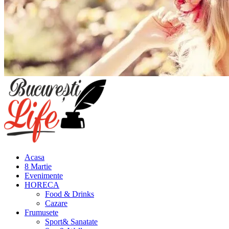
Meniu
principal
Acasa
8 Martie
Evenimente
HORECA
Food & Drinks
Cazare
Frumusete
Sport& Sanatate