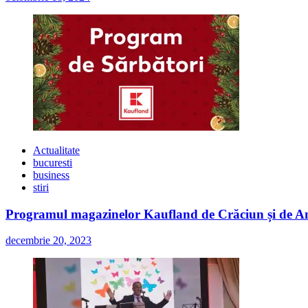
Actualitate
bucuresti
business
stiri
Programul magazinelor Kaufland de Crăciun și de A
decembrie 20, 2023