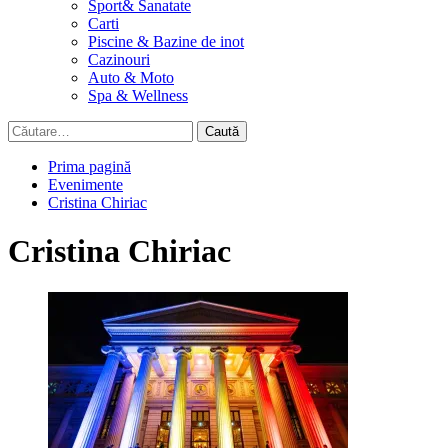
Sport& Sanatate
Carti
Piscine & Bazine de inot
Cazinouri
Auto & Moto
Spa & Wellness
Caută
după:
Prima pagină
Evenimente
Cristina Chiriac
Cristina Chiriac