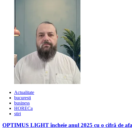
excelenta
in
business
Actualitate
bucuresti
business
HORECa
stiri
OPTIMUS LIGHT încheie anul 2025 cu o cifră de afaceri