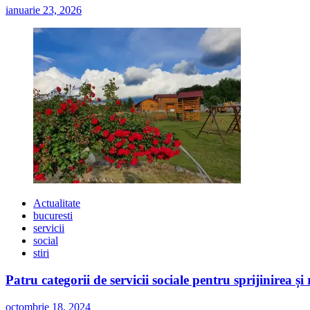
ianuarie 23, 2026
Actualitate
bucuresti
servicii
social
stiri
Patru categorii de servicii sociale pentru sprijinirea și
octombrie 18, 2024