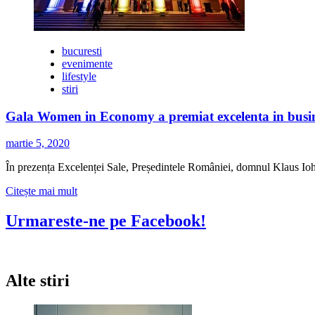
bucuresti
evenimente
lifestyle
stiri
Gala Women in Economy a premiat excelenta in busi
martie 5, 2020
În prezența Excelenței Sale, Președintele României, domnul Klaus Ioh
Citește
Citește mai mult
mai
multe
Urmareste-ne pe Facebook!
despre
Gala
Women
in
Alte stiri
Economy
a
premiat