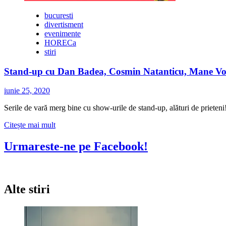
bucuresti
divertisment
evenimente
HORECa
stiri
Stand-up cu Dan Badea, Cosmin Natanticu, Mane Voi
iunie 25, 2020
Serile de vară merg bine cu show-urile de stand-up, alături de prieteni
Citește
Citește mai mult
mai
multe
Urmareste-ne pe Facebook!
despre
Stand-
up
cu
Alte stiri
Dan
Badea,
Cosmin
Natanticu,
Mane