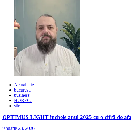
Voicu
și
Elena
Voineag
la
Hop
Garden
Actualitate
bucuresti
business
HORECa
stiri
OPTIMUS LIGHT încheie anul 2025 cu o cifră de afaceri
ianuarie 23, 2026