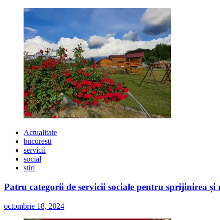
Actualitate
bucuresti
servicii
social
stiri
Patru categorii de servicii sociale pentru sprijinirea și
octombrie 18, 2024