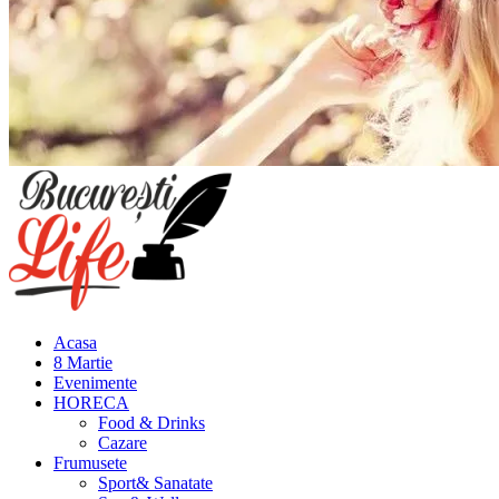
Meniu
principal
Acasa
8 Martie
Evenimente
HORECA
Food & Drinks
Cazare
Frumusete
Sport& Sanatate