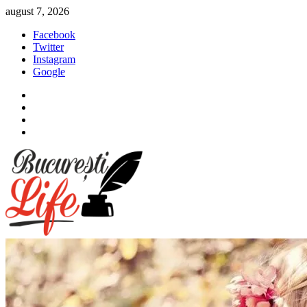
Sari
august 7, 2026
la
Facebook
conținut
Twitter
Instagram
Google
Facebook
Twitter
Instagram
Google