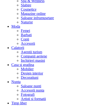
Spa & Wellness
Slabire
Cosmetice
Magazine online
Saloane infrumusetare
Naturist
Moda
Femei
Barbati
Copii
Accesorii
Calatorii
Agentii turism
Companii aeriene
Inchirieri masini
Casa si gradina
Mobilier
Design interior
Decoratiuni
Nunta
Saloane nunti
Accesorii nunta
Fotografi
Artisti si formatii
Timp liber