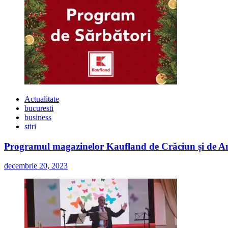
Actualitate
bucuresti
business
stiri
Programul magazinelor Kaufland de Crăciun și de A
decembrie 20, 2023