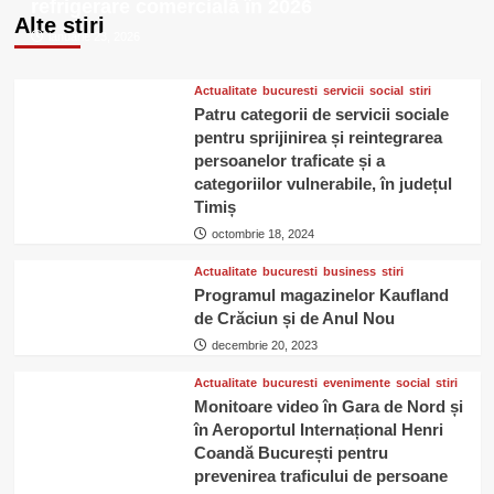
refrigerare comercială în 2026
si
Alte stiri
sate
ianuarie 23, 2026
din
Judetul
Cluj
Actualitate
bucuresti
servicii
social
stiri
Patru categorii de servicii sociale
pentru sprijinirea și reintegrarea
persoanelor traficate și a
categoriilor vulnerabile, în județul
Timiș
octombrie 18, 2024
Actualitate
bucuresti
business
stiri
Programul magazinelor Kaufland
de Crăciun și de Anul Nou
decembrie 20, 2023
Actualitate
bucuresti
evenimente
social
stiri
Monitoare video în Gara de Nord și
în Aeroportul Internațional Henri
Coandă București pentru
prevenirea traficului de persoane