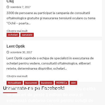
Cluj
ofera
Consultatii
noiembrie 7, 2017
oftalmologice
3300 de persoane au participat la campania de consultatii
gratuite
oftalmologice gratuite şi masurarea tensiunii oculare cu tema
în
”Ochii – poarta...
49
de
Citește
Citește mai mult
comune
mai
ochelari
sanatate
si
multe
sate
despre
din
Lent Optik
3300
Judetul
de
octombrie 30, 2017
Caras-
persoane
Lent Optik cuprinde o echipa de specialisti in executarea de
Severin
au
ochelari pentru vedere, consultatii oftalmologice, eliberari
beneficiat
retete, determinarea dioptriilor, ochelari...
de
consultatiile
Citește
Citește mai mult
gratuite
mai
Actualitate
bucuresti
business
HORECa
stiri
din
multe
Urmareste-ne pe Facebook!
cele
OPTIMUS LIGHT încheie anul 2025 cu o cifră
despre
40
Lent
de afaceri de peste 1 milion de euro și
de
Optik
estimează dublarea cererii pentru soluții de
comune