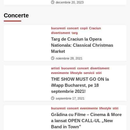
decembrie 20, 2023
Concerte
bucuresti
concert
copii
Craciun
divertisment
targ
Targ de Craciun la Opera
Nationala: Classical Christmas
Market
noiembrie 28, 2021
artisti
bucuresti
concert
divertisment
evenimente
lifestyle
servicii
stiri
THE SHOW MUST GO ON la
iMapp Bucharest, pe 18
septembrie 2021!
septembrie 17, 2021
bucuresti
concert
evenimente
lifestyle
stiri
Grădina cu Filme – Cinema & More
a lansat OPEN CALL-UL „New
Band in Town”