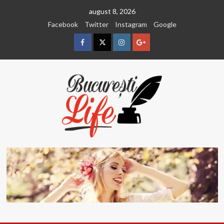
Sari
august 8, 2026
la
Facebook
Twitter
Instagram
Google
conținut
Facebook
Twitter
Instagram
Google