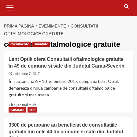
Meniu
principal
PRIMA PAGINĂ
EVENIMENTE
CONSULTATII
OFTALMOLOGICE GRATUITE
consultatii oftalmologice gratuite
evenimente
sanatate
Lent Optik ofera Consultatii oftalmologice gratuite
în 49 de comune si sate din Judetul Caras-Severin
noiembrie 7, 2017
În saptamana 6 – 10 noiembrie 2017, compania Lent Optik
demareaza o noua campanie de consultaţii oftalmologice
gratuite şi masurarea...
Citește
Citește mai mult
mai
sanatate
stiri
multe
despre
3300 de persoane au beneficiat de consultatiile
Lent
gratuite din cele 40 de comune si sate din Judetul
Optik