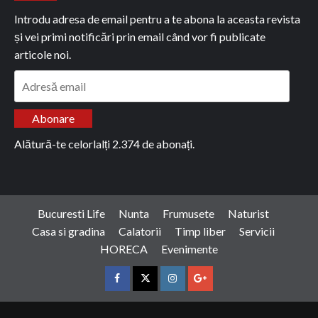
Introdu adresa de email pentru a te abona la aceasta revista
și vei primi notificări prin email când vor fi publicate
articole noi.
Adresă
email
Abonare
Alătură-te celorlalți 2.374 de abonați.
Bucuresti Life
Nunta
Frumusete
Naturist
Casa si gradina
Calatorii
Timp liber
Servicii
HORECA
Evenimente
Facebook
Twitter
Instagram
Google