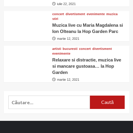
iulie 22, 2021
concert
divertisment
evenimente
muzica
stiri
Muzica live cu Maria Magdalena si
Ion Olteanu la Hop Garden Parc
martie 12, 2021
artisti
bucuresti
concert
divertisment
evenimente
Relaxare si distractie, muzica live
si mancare gustoasa… la Hop
Garden
martie 12, 2021
Caută
după: