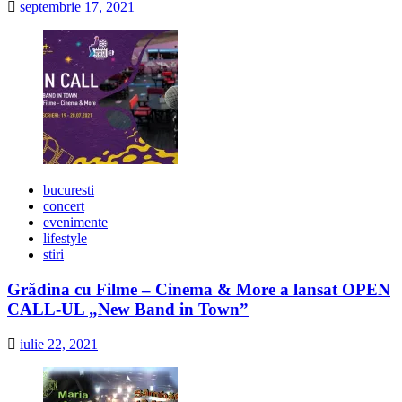
septembrie 17, 2021
bucuresti
concert
evenimente
lifestyle
stiri
Grădina cu Filme – Cinema & More a lansat OPEN
CALL-UL „New Band in Town”
iulie 22, 2021