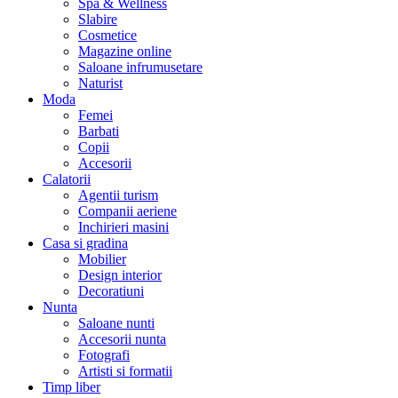
Spa & Wellness
Slabire
Cosmetice
Magazine online
Saloane infrumusetare
Naturist
Moda
Femei
Barbati
Copii
Accesorii
Calatorii
Agentii turism
Companii aeriene
Inchirieri masini
Casa si gradina
Mobilier
Design interior
Decoratiuni
Nunta
Saloane nunti
Accesorii nunta
Fotografi
Artisti si formatii
Timp liber