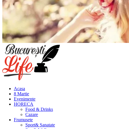
Meniu
principal
Acasa
8 Martie
Evenimente
HORECA
Food & Drinks
Cazare
Frumusete
Sport& Sanatate