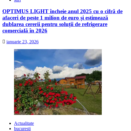
OPTIMUS LIGHT încheie anul 2025 cu o cifră de
afaceri de peste 1 milion de euro și estimează
dublarea cererii pentru soluții de refrigerare
comercială în 2026
ianuarie 23, 2026
Actualitate
bucuresti