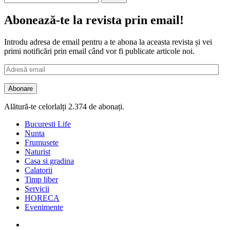
după:
Abonează-te la revista prin email!
Introdu adresa de email pentru a te abona la aceasta revista și vei
primi notificări prin email când vor fi publicate articole noi.
Adresă
email
Abonare
Alătură-te celorlalți 2.374 de abonați.
Bucuresti Life
Nunta
Frumusete
Naturist
Casa si gradina
Calatorii
Timp liber
Servicii
HORECA
Evenimente
Facebook