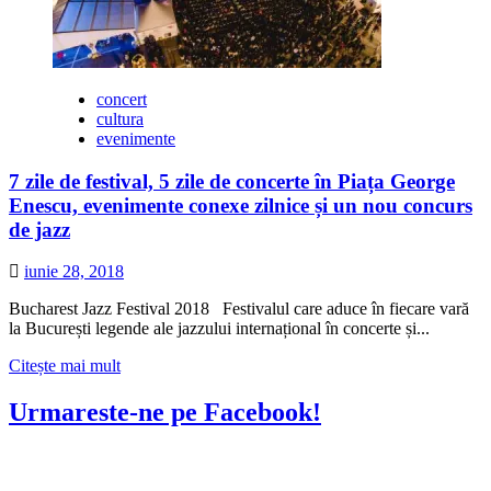
concert
cultura
evenimente
7 zile de festival, 5 zile de concerte în Piața George
Enescu, evenimente conexe zilnice și un nou concurs
de jazz
iunie 28, 2018
Bucharest Jazz Festival 2018 Festivalul care aduce în fiecare vară
la București legende ale jazzului internațional în concerte și...
Citește
Citește mai mult
mai
multe
Urmareste-ne pe Facebook!
despre
7
zile
de