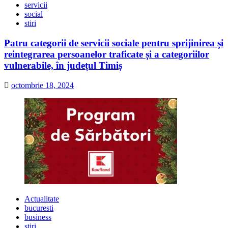
servicii
social
stiri
Patru categorii de servicii sociale pentru sprijinirea și
reintegrarea persoanelor traficate și a categoriilor
vulnerabile, în județul Timiș
octombrie 18, 2024
Actualitate
bucuresti
business
stiri