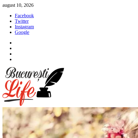
Sari
august 10, 2026
la
Facebook
conținut
Twitter
Instagram
Google
Facebook
Twitter
Instagram
Google