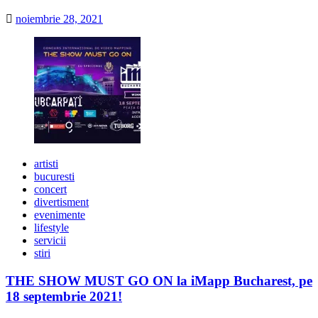
noiembrie 28, 2021
artisti
bucuresti
concert
divertisment
evenimente
lifestyle
servicii
stiri
THE SHOW MUST GO ON la iMapp Bucharest, pe
18 septembrie 2021!