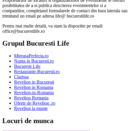
Proprietarilor de localuri si organizatorilor de evenimente le oferim
posibilitatea de a-si publica descrierea evenimentelor si a
companiilor, completand formularele de contact din bara laterala sau
trimitand un email pe adresa life@ bucurestilife.ro
Pentru mai multe detalii, va stam la dispozitie pe email:
office@bucurestilife.ro
Grupul Bucuresti Life
MireasaPerfecta.ro
Nunta in Bucuresti.ro
Bucuresti Life
Restaurante-Bucuresti.ro
Clarissa
Revelion in Bucuresti
Revelion in Romania
Revelion-in-Romania
Revelion Romania
Oferte de Revelion .ro
Revelion la munte
Locuri de munca