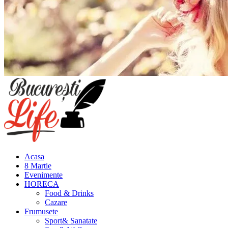
Meniu
principal
Acasa
8 Martie
Evenimente
HORECA
Food & Drinks
Cazare
Frumusete
Sport& Sanatate