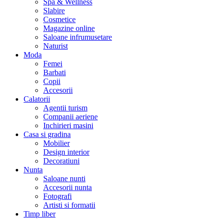
Spa & Wellness
Slabire
Cosmetice
Magazine online
Saloane infrumusetare
Naturist
Moda
Femei
Barbati
Copii
Accesorii
Calatorii
Agentii turism
Companii aeriene
Inchirieri masini
Casa si gradina
Mobilier
Design interior
Decoratiuni
Nunta
Saloane nunti
Accesorii nunta
Fotografi
Artisti si formatii
Timp liber