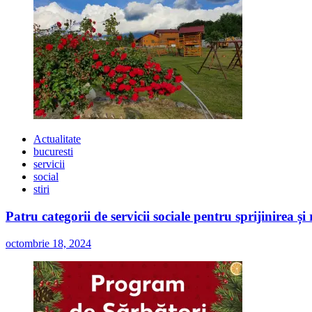
Actualitate
bucuresti
servicii
social
stiri
Patru categorii de servicii sociale pentru sprijinirea și
octombrie 18, 2024