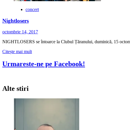
concert
Nightlosers
octombrie 14, 2017
NIGHTLOSERS se întoarce la Clubul Țăranului, duminică, 15 octombr
Citește
Citește mai mult
mai
multe
Urmareste-ne pe Facebook!
despre
Nightlosers
Alte stiri