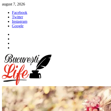
Sari
august 7, 2026
la
Facebook
conținut
Twitter
Instagram
Google
Facebook
Twitter
Instagram
Google