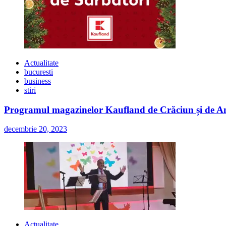
Actualitate
bucuresti
business
stiri
Programul magazinelor Kaufland de Crăciun și de A
decembrie 20, 2023
Actualitate