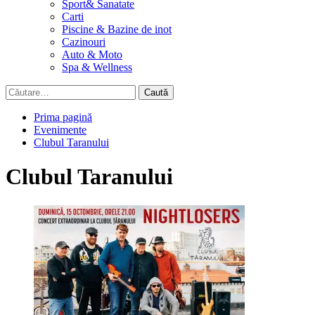
Sport& Sanatate
Carti
Piscine & Bazine de inot
Cazinouri
Auto & Moto
Spa & Wellness
Caută
după:
Prima pagină
Evenimente
Clubul Taranului
Clubul Taranului