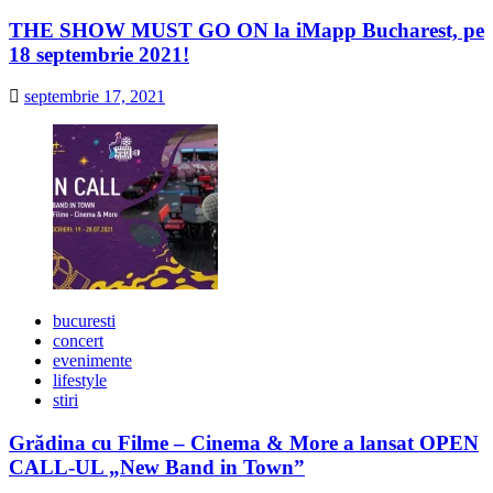
THE SHOW MUST GO ON la iMapp Bucharest, pe
18 septembrie 2021!
septembrie 17, 2021
bucuresti
concert
evenimente
lifestyle
stiri
Grădina cu Filme – Cinema & More a lansat OPEN
CALL-UL „New Band in Town”