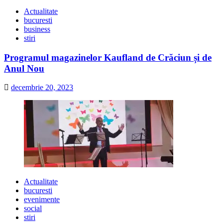
Actualitate
bucuresti
business
stiri
Programul magazinelor Kaufland de Crăciun și de
Anul Nou
decembrie 20, 2023
Actualitate
bucuresti
evenimente
social
stiri