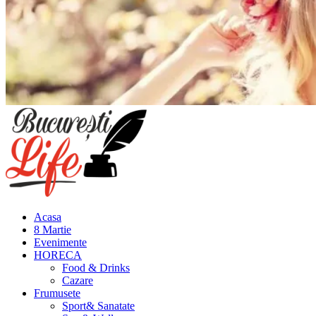
Meniu
principal
Acasa
8 Martie
Evenimente
HORECA
Food & Drinks
Cazare
Frumusete
Sport& Sanatate