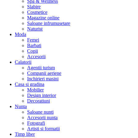
Spa & Wellness
Slabire
Cosmetice
Magazine online
Saloane infrumusetare
Naturist
Moda
Femei
Barbati
Copii
Accesorii
Calatorii
Agentii turism
Companii aeriene
Inchirieri masini
Casa si gradina
Mobilier
Design interior
Decoratiuni
Nunta
Saloane nunti
Accesorii nunta
Fotografi
Artisti si formatii
Timp liber