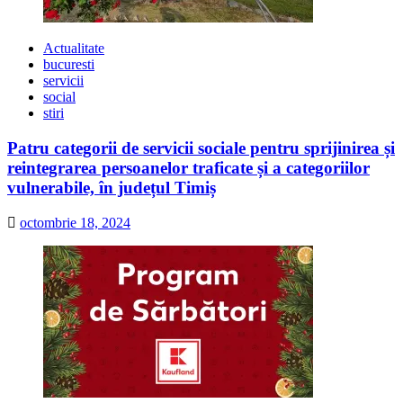
Actualitate
bucuresti
servicii
social
stiri
Patru categorii de servicii sociale pentru sprijinirea și
reintegrarea persoanelor traficate și a categoriilor
vulnerabile, în județul Timiș
octombrie 18, 2024