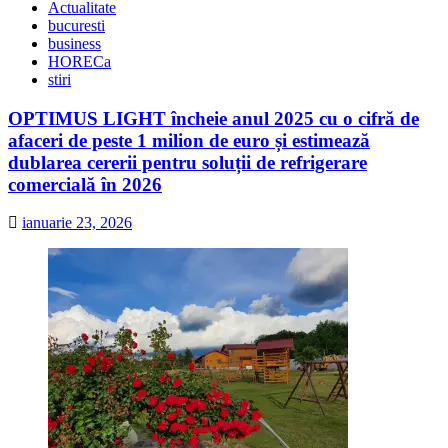
Actualitate
bucuresti
business
HORECa
stiri
OPTIMUS LIGHT încheie anul 2025 cu o cifră de
afaceri de peste 1 milion de euro și estimează
dublarea cererii pentru soluții de refrigerare
comercială în 2026
ianuarie 23, 2026