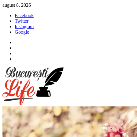
Sari
august 8, 2026
la
Facebook
conținut
Twitter
Instagram
Google
Facebook
Twitter
Instagram
Google