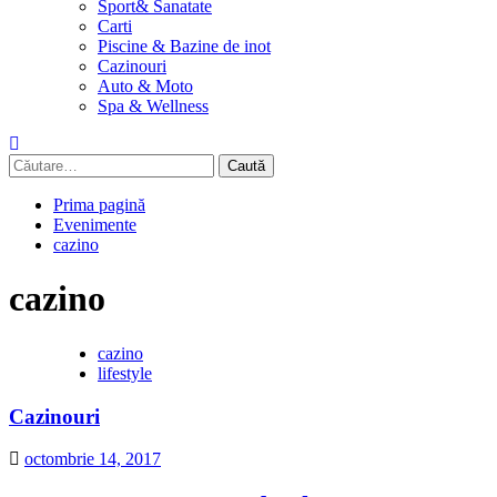
Sport& Sanatate
Carti
Piscine & Bazine de inot
Cazinouri
Auto & Moto
Spa & Wellness
Caută
după:
Prima pagină
Evenimente
cazino
cazino
cazino
lifestyle
Cazinouri
octombrie 14, 2017