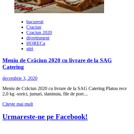
bucuresti
Craciun
Craciun 2020
divertisment
HORECa
stiri
Meniu de Crăciun 2020 cu livrare de la SAG
Catering
decembrie 3, 2020
Meniu de Crăciun 2020 cu livrare de la SAG Catering Platou rece
2,0 kg -sorici, jumari, slaninuta, file de porc...
Citește
Citește mai mult
mai
multe
Urmareste-ne pe Facebook!
despre
Meniu
de