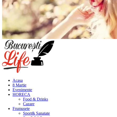
Meniu
principal
Acasa
8 Martie
Evenimente
HORECA
Food & Drinks
Cazare
Frumusete
Sport& Sanatate