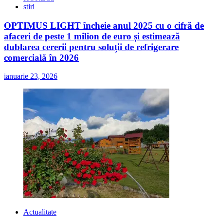
stiri
OPTIMUS LIGHT încheie anul 2025 cu o cifră de
afaceri de peste 1 milion de euro și estimează
dublarea cererii pentru soluții de refrigerare
comercială în 2026
ianuarie 23, 2026
Actualitate