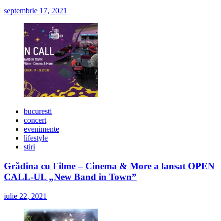
septembrie 17, 2021
bucuresti
concert
evenimente
lifestyle
stiri
Grădina cu Filme – Cinema & More a lansat OPEN
CALL-UL „New Band in Town”
iulie 22, 2021