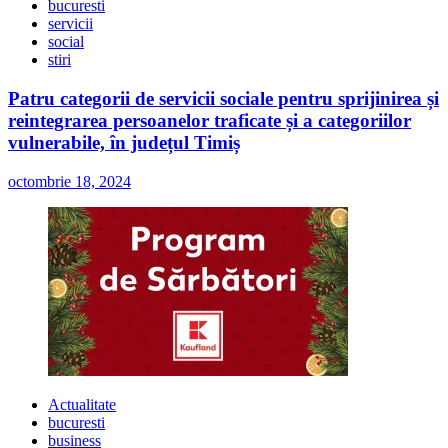
bucuresti
servicii
social
stiri
Patru categorii de servicii sociale pentru sprijinirea și
reintegrarea persoanelor traficate și a categoriilor
vulnerabile, în județul Timiș
octombrie 18, 2024
Actualitate
bucuresti
business