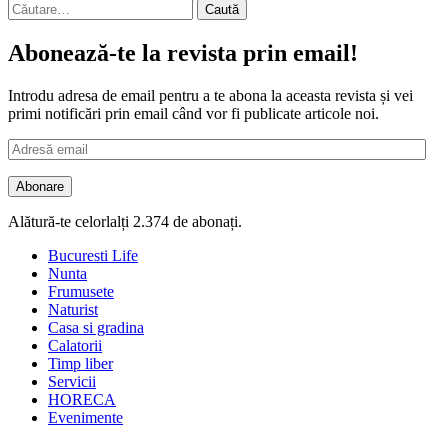
Caută
după:
Abonează-te la revista prin email!
Introdu adresa de email pentru a te abona la aceasta revista și vei
primi notificări prin email când vor fi publicate articole noi.
Adresă
email
Abonare
Alătură-te celorlalți 2.374 de abonați.
Bucuresti Life
Nunta
Frumusete
Naturist
Casa si gradina
Calatorii
Timp liber
Servicii
HORECA
Evenimente