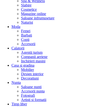
Spa & Wellness
Slabire
Cosmetice
Magazine online
Saloane infrumusetare
Naturist
Moda
Femei
Barbati
Copii
Accesorii
Calatorii
Agentii turism
Companii aeriene
Inchirieri masini
Casa si gradina
Mobilier
Design interior
Decoratiuni
Nunta
Saloane nunti
Accesorii nunta
Fotografi
Artisti si formatii
Timp liber