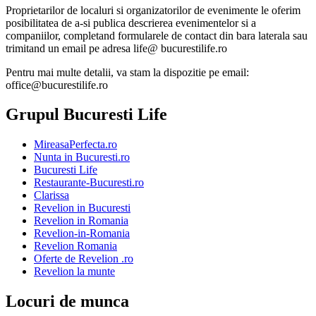
Proprietarilor de localuri si organizatorilor de evenimente le oferim
posibilitatea de a-si publica descrierea evenimentelor si a
companiilor, completand formularele de contact din bara laterala sau
trimitand un email pe adresa life@ bucurestilife.ro
Pentru mai multe detalii, va stam la dispozitie pe email:
office@bucurestilife.ro
Grupul Bucuresti Life
MireasaPerfecta.ro
Nunta in Bucuresti.ro
Bucuresti Life
Restaurante-Bucuresti.ro
Clarissa
Revelion in Bucuresti
Revelion in Romania
Revelion-in-Romania
Revelion Romania
Oferte de Revelion .ro
Revelion la munte
Locuri de munca