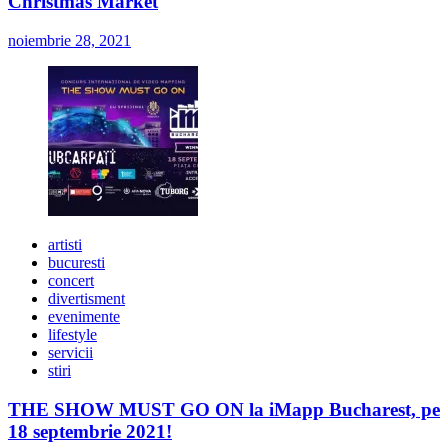
Christmas Market
noiembrie 28, 2021
artisti
bucuresti
concert
divertisment
evenimente
lifestyle
servicii
stiri
THE SHOW MUST GO ON la iMapp Bucharest, pe
18 septembrie 2021!