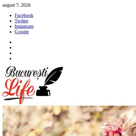
Sari
august 7, 2026
la
Facebook
conținut
Twitter
Instagram
Google
Facebook
Twitter
Instagram
Google